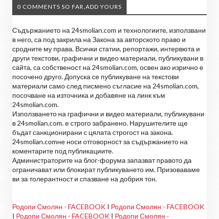
0 COMMENTS SO FAR,ADD YOURS
Съдържанието на 24smolian.com и технологиите, използвани
в него, са под закрила на Закона за авторското право и
сродните му права. Всички статии, репортажи, интервюта и
други текстови, графични и видео материали, публикувани в
сайта, са собственост на 24smolian.com, освен ако изрично е
посочено друго. Допуска се публикуване на текстови
материали само след писмено съгласие на 24smolian.com,
посочване на източника и добавяне на линк към
24smolian.com.
Използването на графични и видео материали, публикувани
в 24smolian.com. е строго забранено. Нарушителите ще
бъдат санкционирани с цялата строгост на закона.
24smolian.comне носи отговорност за съдържанието на
коментарите под публикациите.
Администраторите на блог-форума запазват правото да
ограничават или блокират публикуването им. Призоваваме
ви за толерантност и спазване на добрия тон.
Родопи Смолян - FACEBOOK
I
Родопи Смолян - FACEBOOK
I
Родопи Смолян - FACEBOOK
I
Родопи Смолян -