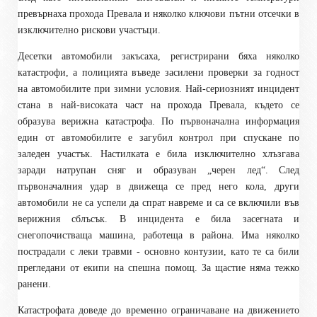
превърнаха прохода Превала и няколко ключови пътни отсечки в
изключително рискови участъци.
Десетки автомобили закъсаха, регистрирани бяха няколко
катастрофи, а полицията въведе засилени проверки за годност
на автомобилите при зимни условия. Най-сериозният инцидент
стана в най-високата част на прохода Превала, където се
образува верижна катастрофа. По първоначална информация
един от автомобилите е загубил контрол при спускане по
заледен участък. Настилката е била изключително хлъзгава
заради натрупан сняг и образуван „черен лед“. След
първоначалния удар в движеща се пред него кола, други
автомобили не са успели да спрат навреме и са се включили във
верижния сблъсък. В инцидента е била засегната и
снегопочистваща машина, работеща в района. Има няколко
пострадали с леки травми - основно контузии, като те са били
прегледани от екипи на спешна помощ. За щастие няма тежко
ранени.
Катастрофата доведе до временно ограничаване на движението