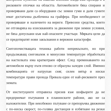
рисковите отсечки на областта. Автомобилите бяха спирани и
проверявани дали са оборудвани със зимни гуми и дали гумите
имат достатъчна дълбочина на грайфера. При необходимост се
проверяваше и наличието на вериги. Превозни средства, които
не отговаряха на изискванията за движение при зимни условия,
не бяха допускани към най-опасните участъци. Мярката цели да
се предотвратят нови закъсвания и верижни катастрофи.
Снегопочистващата техника работи непрекъснато, но при
продължаващ снеговалеж и минусови температури обработката
на настилката има краткотраен ефект. След преминаването на
автомобили върху пътя отново се образува заледен слой. Именно
комбинацията от натрупан сняг, силен вятър и ниски
температури прави прохода Превала един от най-рисковите през
зимата.
От институциите отправиха призив към шофьорите да не
предприемат пътувания в планинските райони, ако не са
наложителни. При неизбежно пътуване се препоръчва движение
с по-ниска скорост, по-голяма дистанция и избягване на резки