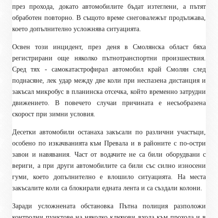
през прохода, докато автомобилите бъдат изтеглени, а пътят
обработен повторно. В същото време снеговалежът продължава,
което допълнително усложнява ситуацията.
Освен този инцидент, през деня в Смолянска област бяха
регистрирани още няколко пътнотранспортни произшествия.
Сред тях - самокатастрофирал автомобил край Смолян след
поднасяне, лек удар между две коли при неспазена дистанция и
закъсал микробус в планинска отсечка, който временно затрудни
движението. В повечето случаи причината е несъобразена
скорост при зимни условия.
Десетки автомобили останаха закъсали по различни участъци,
особено по изкачванията към Превала и в районите с по-остри
завои и навявания. Част от водачите не са били оборудвани с
вериги, а при други автомобилите са били със силно износени
гуми, което допълнително е влошило ситуацията. На места
закъсалите коли са блокирали едната лента и са създали колони.
Заради усложнената обстановка Пътна полиция разположи
контролни пунктове на няколко ключови входа към прохода и в