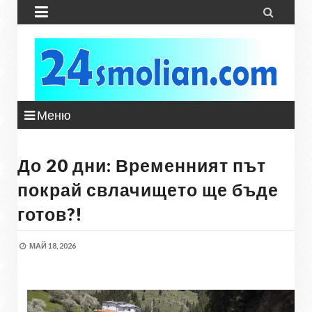


Меню
До 20 дни: Временният път
покрай свлачището ще бъде
готов?!
МАЙ 18, 2026