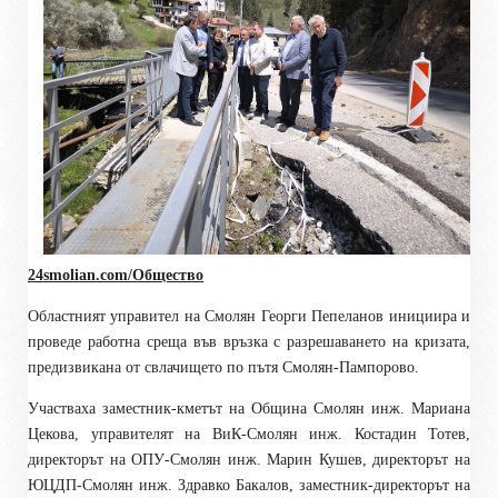
24smolian.com/Общество
Областният управител на Смолян Георги Пепеланов инициира и
проведе работна среща във връзка с разрешаването на кризата,
предизвикана от свлачището по пътя Смолян-Пампорово.
Участваха заместник-кметът на Община Смолян инж. Мариана
Цекова, управителят на ВиК-Смолян инж. Костадин Тотев,
директорът на ОПУ-Смолян инж. Марин Кушев, директорът на
ЮЦДП-Смолян инж. Здравко Бакалов, заместник-директорът на