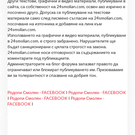
други текстови, графични и видео материали, публикувани в
сайта, са собственост на 24smolian.com, освен ако изрично е
посочено друго. Допуска се публикуване на текстови
материали само след писмено съгласие на 24smolian.com,
посочване на източника и добавяне на линк към
24smolian.com.
Използването на графични и видео материали, публикувани
в 24smolian.com. е строго забранено. Нарушителите ще
бъдат санкционирани с цялата строгост на закона.
24smolian.comне носи отговорност за съдържанието на
коментарите под публикациите.
Администраторите на блог-форума запазват правото да
ограничават или блокират публикуването им. Призоваваме
ви за толерантност и спазване на добрия тон.
Родопи Смолян - FACEBOOK
I
Родопи Смолян - FACEBOOK
I
Родопи Смолян - FACEBOOK
I
Родопи Смолян -
FACEBOOK
I