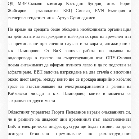
ОД МВР-Смолян комисар Костадин Бундов, инж. Борис
Жайгаров – ръководител КЕЦ Смолян, ЕVN България и
експертът геодезист инж. Артур Сулинаджиев.
По време на срещата беше обсъдена необходимата организация
на дейностите за изграждане в най-кратък срок на временен път
за преминаване при спешни случаи и за хората, ангажирани с
к.к. Пампорово. От ВиК започва работа по подмяна на
водопровода в трасето на съществуващия път. ОПУ-Смолян
поема ангажимент да оформи пътното легло и да го подготви за
асфалтиране. ЕВН започва изграждане на два стълба с височина
около шест метра, между които ще се прокара аварийно кабелно
трасе за възстановяване на електрозахранването в района на
Райковски ливади и к.к. Пампорово, които в момента се
захранват от други места.
Областният управител Георги Пепеланов изрази очакванията си,
че в рамките на двадесет дни временният път, възстановената
ВиК и електрическа инфраструктура ще бъдат готови, за да се
осигури безопасно преминаване по реконструирания