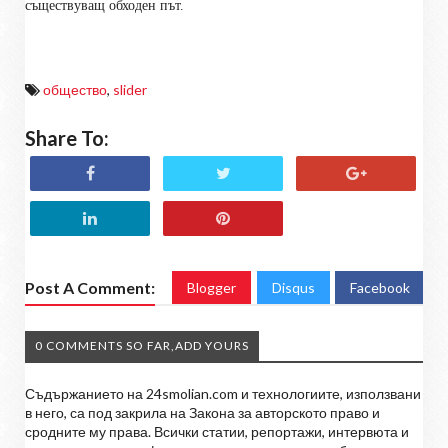
съществуващ обходен път.
общество
,
slider
Share To:
Post A Comment:
Blogger
Disqus
Facebook
0 COMMENTS SO FAR,ADD YOURS
Съдържанието на 24smolian.com и технологиите, използвани
в него, са под закрила на Закона за авторското право и
сродните му права. Всички статии, репортажи, интервюта и