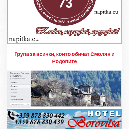
Група за всички, които обичат Смолян и
Родопите