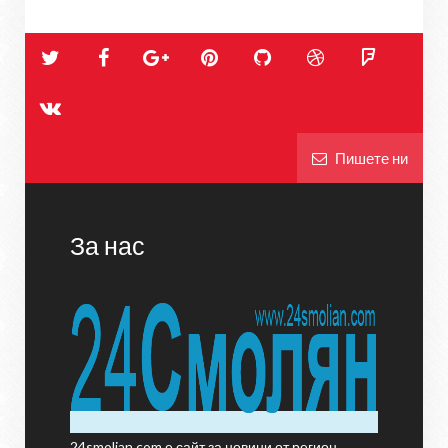
Пишете ни
За нас
24smolian.com е сайт за новини от регион