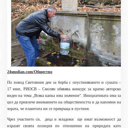
24smolian.com/Общество
По повод Световния ден за борба с опустиняването и сушата –
17 юни, РИОСВ – Смолян обявява конкурс за кратко авторско
видео на тема „Всяка капка има значение“. Инициативата има за
цел да привлече вниманието на обществеността и да напомни на
хората, че планетата ни се превръща в пустиня.
Чрез участието си,
деца и младежи
ще имат възможност да
изразят своята позиция по отношение на природата като