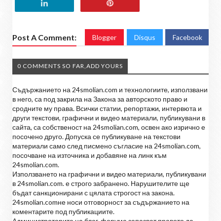
Post A Comment:
Blogger
Disqus
Facebook
0 COMMENTS SO FAR,ADD YOURS
Съдържанието на 24smolian.com и технологиите, използвани
в него, са под закрила на Закона за авторското право и
сродните му права. Всички статии, репортажи, интервюта и
други текстови, графични и видео материали, публикувани в
сайта, са собственост на 24smolian.com, освен ако изрично е
посочено друго. Допуска се публикуване на текстови
материали само след писмено съгласие на 24smolian.com,
посочване на източника и добавяне на линк към
24smolian.com.
Използването на графични и видео материали, публикувани
в 24smolian.com. е строго забранено. Нарушителите ще
бъдат санкционирани с цялата строгост на закона.
24smolian.comне носи отговорност за съдържанието на
коментарите под публикациите.
Администраторите на блог-форума запазват правото да