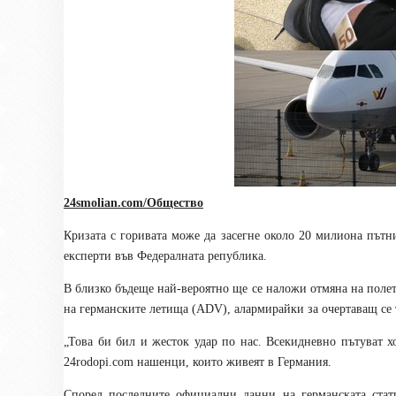
24smolian.com/Общество
Кризата с горивата може да засегне около 20 милиона пътн
експерти във Федералната република.
В близко бъдеще най-вероятно ще се наложи отмяна на поле
на германските летища (ADV), алармирайки за очертаващ се
„Това би бил и жесток удар по нас. Всекидневно пътуват х
24
rodopi.com
нашенци, които живеят в Германия.
Според последните официални данни на германската статис