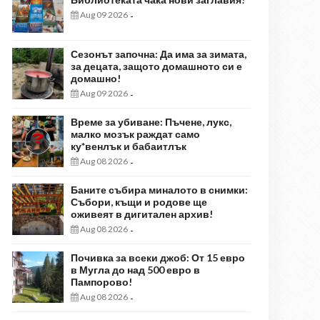
Aug 09 2026
-
Сезонът започна: Да има за зимата,
за децата, защото домашното си е
домашно!
Aug 09 2026
-
Време за убиване: Пъчене, лукс,
малко мозък раждат само
ку*венлък и бабаитлък
Aug 08 2026
-
Баните събира миналото в снимки:
Събори, къщи и родове ще
оживеят в дигитален архив!
Aug 08 2026
-
Почивка за всеки джоб: От 15 евро
в Мугла до над 500 евро в
Пампорово!
Aug 08 2026
-