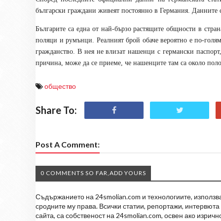
български граждани живеят постоянно в Германия. Данните с
Българите са една от най-бързо растящите общности в стран
поляци и румънци. Реалният брой обаче вероятно е по-голям,
гражданство. В нея не влизат нашенци с германски паспорт,
причина, може да се приеме, че нашенците там са около пол
общество
Share To:
Post A Comment:
0 COMMENTS SO FAR,ADD YOURS
Съдържанието на 24smolian.com и технологиите, използван
сродните му права. Всички статии, репортажи, интервюта 
сайта, са собственост на 24smolian.com, освен ако изрич