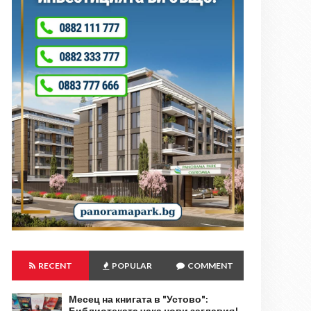
RECENT
POPULAR
COMMENT
Месец на книгата в "Устово":
Библиотеката чака нови заглавия!