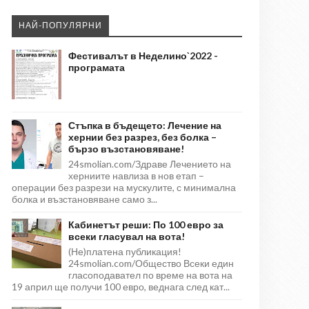
НАЙ-ПОПУЛЯРНИ
Фестивалът в Неделино`2022 -
програмата
Стъпка в бъдещето: Лечение на
хернии без разрез, без болка –
бързо възстановяване!
24smolian.com/Здраве Лечението на
херниите навлиза в нов етап –
операции без разрези на мускулите, с минимална
болка и възстановяване само з...
Кабинетът реши: По 100 евро за
всеки гласувал на вота!
(Не)платена публикация!
24smolian.com/Общество Всеки един
гласоподавател по време на вота на
19 април ще получи 100 евро, веднага след кат...