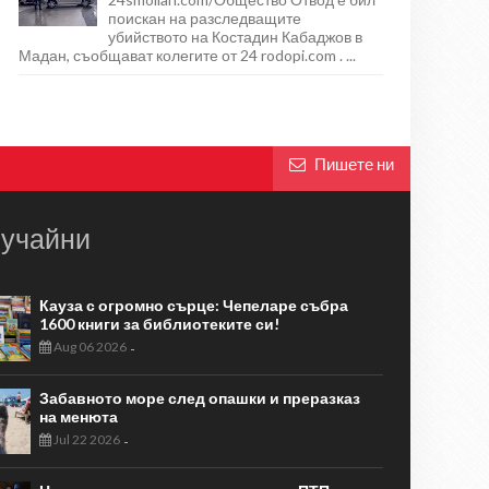
поискан на разследващите
убийството на Костадин Кабаджов в
Мадан, съобщават колегите от 24 rodopi.com . ...
Пишете ни
учайни
Кауза с огромно сърце: Чепеларе събра
1600 книги за библиотеките си!
Aug 06 2026
-
Забавното море след опашки и преразказ
на менюта
Jul 22 2026
-