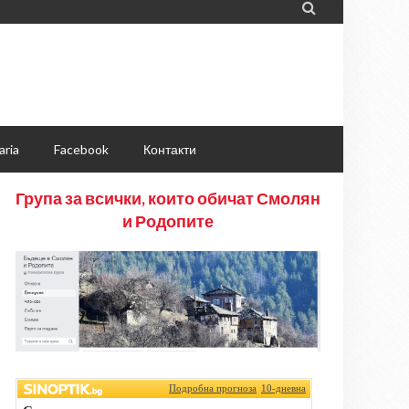

aria
Facebook
Контакти
Група за всички, които обичат Смолян
и Родопите