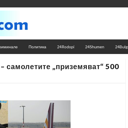
риминале
Политика
24Rodopi
24Shumen
24Bulg
 – самолетите „приземяват“ 500