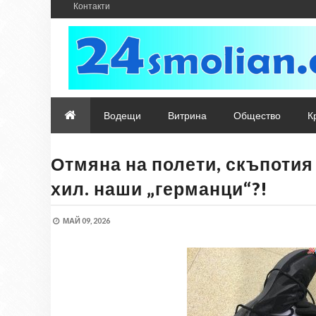
Контакти
Водещи
Витрина
Общество
К
Отмяна на полети, скъпотия
хил. наши „германци“?!
МАЙ 09, 2026