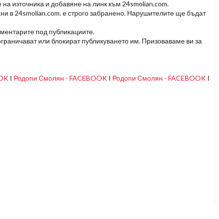
 на източника и добавяне на линк към 24smolian.com.
ни в 24smolian.com. е строго забранено. Нарушителите ще бъдат
оментарите под публикациите.
граничават или блокират публикуването им. Призоваваме ви за
OOK
I
Родопи Смолян - FACEBOOK
I
Родопи Смолян - FACEBOOK
I