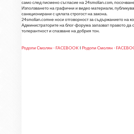
само след писмено съгласие на 24smolian.com, посочване
Използването на графични и видео материали, публикува
санкционирани с цялата строгост на закона.
24smolian.comне носи отговорност за съдържанието на к
Администраторите на блог-форума запазват правото да о
толерантност и спазване на добрия тон.
Родопи Смолян - FACEBOOK
I
Родопи Смолян - FACEB