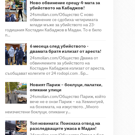
Ново обвинение срещу 4-мата за
убийството на Кабаджов!
24smolian.com/Общество С ново
обвинение се сдобиха четиримата
млади мъже за убийството на 23-
годишния Костадин Кабаджов в Мадан. То е било
п...
6 месеца след убийството -
двамата братя излизат от ареста!
24smolian.com/Общество Двама от
обвиняемите за убийството на
Костадин Кабаджов излизат от ареста,
съобщават колегите от 24 rodopi.com . Бр...
Новият Париж – боклуци, палатки,
опикани улици
24smolian.com/Общество Париж, който
вече не е онзи Париж – на Хемингуей,
на бохемата, на изкуството. „Много
неизчистени боклуци, опикани у...
Топ новината: Поискаха отвод на
разследващите ужаса в Мадан!
24smolian.com/Общество Отвод е бил