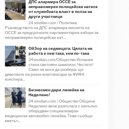
ДПС алармира ОССЕ за
неправомерен полицейски натиск
от служебната власт в полза на
други участници
24 smolian.com / Политика
Ръководството на ДПС алармира мисията на
ОССЕ за предсрочните парламентарни избори за
неправомерен полицейски нат...
ОбЗор на седмицата: Цялата ни
работа е хем така, хем по-така
24smolian.com/Общество Испания
стана световен шампион. Честито!
Само не мога да разбера, що
дивотиите на разни комплексари за ФИФА
конспира...
Бизнесмен дари линейка на
Неделино!
24 smolian.com / Общество Община
Неделино вече разполага с напълно
оборудван специализиран
медицински автомобил-линейка. Това съобщи
кметът...