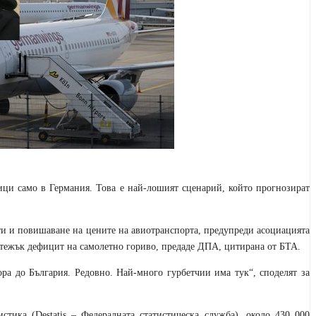
ици само в Германия. Това е най-лошият сценарий, който прогнозират
ти и повишаване на цените на авиотранспорта, предупреди асоциацията
 тежък дефицит на самолетно гориво, предаде ДПА, цитирана от БТА.
ора до България. Редовно. Най-много гурбетчии има тук“, споделят за
тика (Destatis – Федералната статистическа служба), около 430 000