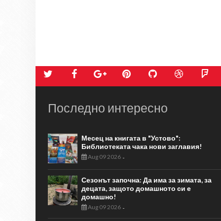
Последно интересно
Месец на книгата в "Устово":
Библиотеката чака нови заглавия!
Aug 09 2026
-
Сезонът започна: Да има за зимата, за
децата, защото домашното си е
домашно!
Aug 09 2026
-