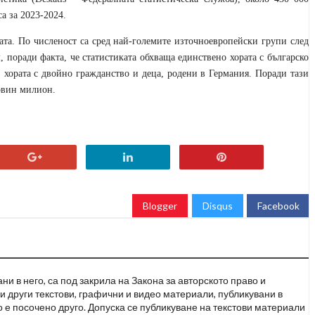
а за 2023-2024.
ата. По численост са сред най-големите източноевропейски групи след
 поради факта, че статистиката обхваща единствено хората с българско
 хората с двойно гражданство и деца, родени в Германия. Поради тази
овин милион.
Blogger
Disqus
Facebook
и в него, са под закрила на Закона за авторското право и
и други текстови, графични и видео материали, публикувани в
но е посочено друго. Допуска се публикуване на текстови материали