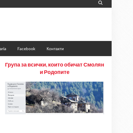

aria
Facebook
Контакти
Група за всички, които обичат Смолян
и Родопите