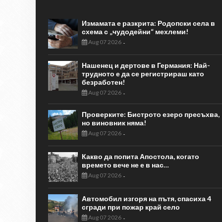
Измамата е разкрита: Родопски села в
схема с „чудодейни“ мехлеми!
Aug 07 2026
-
Нашенец и дертове в Германия: Най-
трудното е да се регистрираш като
безработен!
Aug 07 2026
-
Проверките: Бистрото езеро пресъхва,
но виновник няма!
Aug 07 2026
-
Какво да попита Апостола, когато
времето вече не е в нас…
Aug 07 2026
-
Автомобил изгоря на пътя, спасиха 4
сгради при пожар край село
Aug 07 2026
-