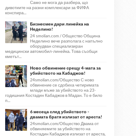
Само не мога да разбера, що
дивотиите на разни комплексари за ФИФА
конспира...
Бизнесмен дари линейка на
Неделино!
24 smolian.com / Общество Община
Неделино вече разполага с напълно
оборудван специализиран
медицински автомобил-линейка. Това съобщи
кметът...
Ново обвинение срещу 4-мата за
убийството на Кабаджов!
24smolian.com/Общество С ново
обвинение се сдобиха четиримата
млади мъже за убийството на 23-
годишния Костадин Кабаджов в Мадан. То е било
п...
6 месеца след убийството -
двамата братя излизат от ареста!
24smolian.com/Общество Двама от
обвиняемите за убийството на
Костадин Кабаджов излизат от ареста,