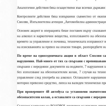
Аналогични действия бяха осъществени във всички държави 
Контролните действия бяха извършени съвместно от екип
Смолян, Изпълнителна агенция „Автомобилна администрация
Основен акцент в операцията беше поставен върху спазване
на алкохол и наркотични вещества, използването на обезопа
времето за управление и почивка, техническата изправност н
на изискванията за превоз на опасни товари, разпоредбите н
По време на едноседмичната акция в област Смолян са
нарушения. Най-много от тях са свързани с превишаване
свързани с нередовни документи на водачите, 7 нарушения з
без използване на обезопасителен колан, 7 случая на техн
управление след употреба на алкохол. Останалите нарушени
моторно превозно средство, липса на валиден технически пре
При проверените 48 автобуса са установени значител
обезопасителен колан, а останалите са свързани с нередо
Съгласно календара на ROADPOL проверки на товарни автомо