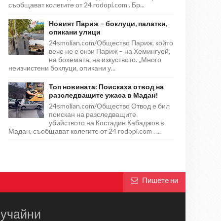
съобщават колегите от 24 rodopi.com . Бр...
Новият Париж – боклуци, палатки,
опикани улици
24smolian.com/Общество Париж, който
вече не е онзи Париж – на Хемингуей,
на бохемата, на изкуството. „Много
неизчистени боклуци, опикани у...
Топ новината: Поискаха отвод на
разследващите ужаса в Мадан!
24smolian.com/Общество Отвод е бил
поискан на разследващите
убийството на Костадин Кабаджов в
Мадан, съобщават колегите от 24 rodopi.com . ...
Пишете ни
учайни