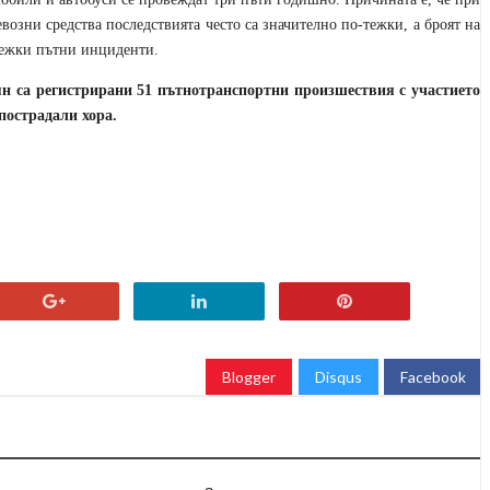
озни средства последствията често са значително по-тежки, а броят на
 тежки пътни инциденти.
н са регистрирани 51 пътнотранспортни произшествия с участието
пострадали хора.
Blogger
Disqus
Facebook