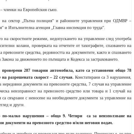
– членки на Европейския съюз.
и на сектор „Пътна полиция“ и районните управления при ОДМВР –
“ и Изпълнителна агенция „Главна инспекция по труда“.
то на скоростните режими, недопускането на управление след употреба
сителни колани, проверката на отчетите от тахографите, спазването на
а превозните средства, редовността на документите, както и спазването
а Закона за движението по пътищата и Кодекса за застраховането.
 проверени 287 товарни автомобила, като са установени общо 78
 на разрешената скорост – 22 случая.
Констатирани са 3 нарушения,
а нередовни документи на превозните средства, 7 случая на управление
ическа неизправност на превозното средство или товара и 1 случай на
я са свързани с неносене на необходимите документи за управление на
глед и други.
но по-малко нарушения – общо 9. Четири
са за неизползване на
вни документи на превозното средство и/или неговия водач.
били и автобуси се провеждат три пъти годишно. Причината е, че при