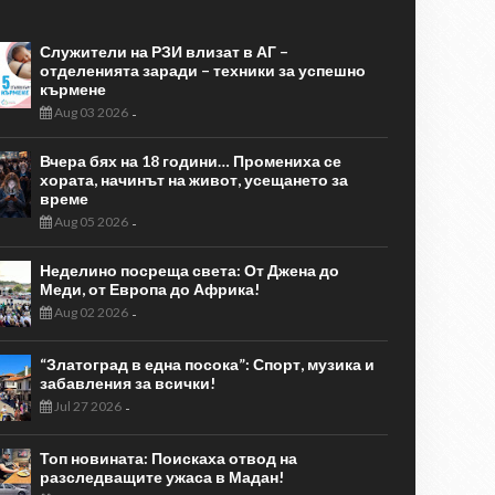
Служители на РЗИ влизат в АГ –
отделенията заради – техники за успешно
кърмене
Aug 03 2026
-
Вчера бях на 18 години… Промениха се
хората, начинът на живот, усещането за
време
Aug 05 2026
-
Неделино посреща света: От Джена до
Меди, от Европа до Африка!
Aug 02 2026
-
“Златоград в една посока”: Спорт, музика и
забавления за всички!
Jul 27 2026
-
Топ новината: Поискаха отвод на
разследващите ужаса в Мадан!