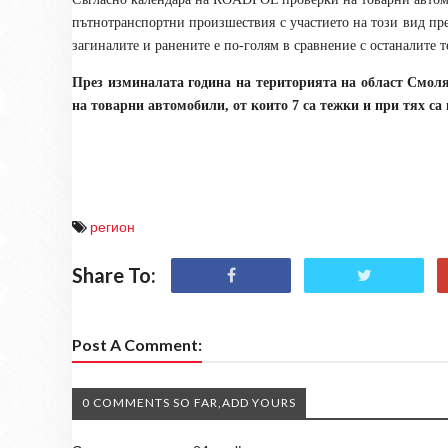
пътнотранспортни произшествия с участието на този вид прев
загиналите и ранените е по-голям в сравнение с останалите
През изминалата година на територията на област Смоля
на товарни автомобили, от които 7 са тежки и при тях са 
регион
Share To:
Post A Comment:
0 COMMENTS SO FAR,ADD YOURS