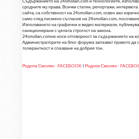
Съдържанието на 24smolian.com и технологиите, използван
сродните му права. Всички статии, репортажи, интервюта 
сайта, са собственост на 24smolian.com, освен ако изрич
само след писмено съгласие на 24smolian.com, посочване
Използването на графични и видео материали, публикува
санкционирани с цялата строгост на закона.
24smolian.comне носи отговорност за съдържанието на к
Администраторите на блог-форума запазват правото да о
толерантност и спазване на добрия тон.
Родопи Смолян - FACEBOOK
I
Родопи Смолян - FACEB