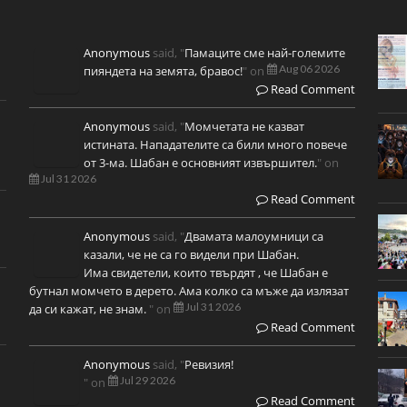
Anonymous
said, "
Памаците сме най-големите
Aug 06 2026
пияндета на земята, бравос!
" on
Read Comment
Anonymous
said, "
Момчетата не казват
истината. Нападателите са били много повече
от 3-ма. Шабан е основният извършител.
" on
Jul 31 2026
Read Comment
Anonymous
said, "
Двамата малоумници са
казали, че не са го видели при Шабан.
Има свидетели, които твърдят , че Шабан е
бутнал момчето в дерето. Ама колко са мъже да излязат
Jul 31 2026
да си кажат, не знам.
" on
Read Comment
Anonymous
said, "
Ревизия!
Jul 29 2026
" on
Read Comment