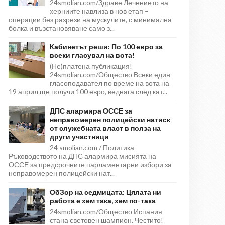
24smolian.com/Здраве Лечението на
херниите навлиза в нов етап –
операции без разрези на мускулите, с минимална
болка и възстановяване само з...
Кабинетът реши: По 100 евро за
всеки гласувал на вота!
(Не)платена публикация!
24smolian.com/Общество Всеки един
гласоподавател по време на вота на
19 април ще получи 100 евро, веднага след кат...
ДПС алармира ОССЕ за
неправомерен полицейски натиск
от служебната власт в полза на
други участници
24 smolian.com / Политика
Ръководството на ДПС алармира мисията на
ОССЕ за предсрочните парламентарни избори за
неправомерен полицейски нат...
ОбЗор на седмицата: Цялата ни
работа е хем така, хем по-така
24smolian.com/Общество Испания
стана световен шампион. Честито!