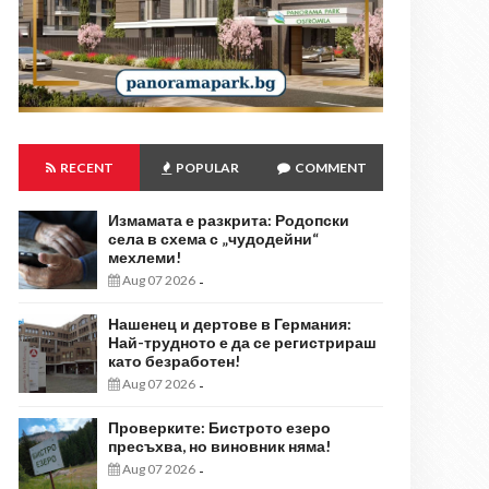
RECENT
POPULAR
COMMENT
Измамата е разкрита: Родопски
села в схема с „чудодейни“
мехлеми!
Aug 07 2026
-
Нашенец и дертове в Германия:
Най-трудното е да се регистрираш
като безработен!
Aug 07 2026
-
Проверките: Бистрото езеро
пресъхва, но виновник няма!
Aug 07 2026
-