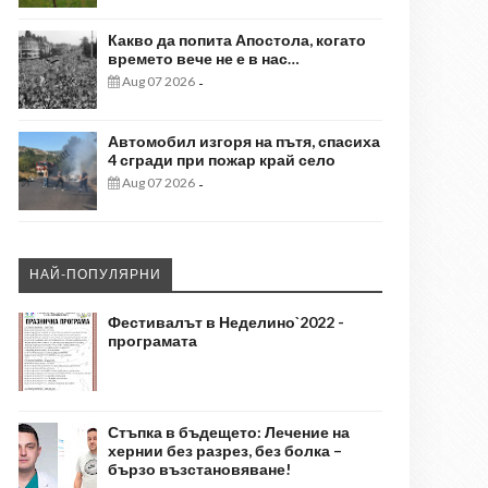
Какво да попита Апостола, когато
времето вече не е в нас…
Aug 07 2026
-
Автомобил изгоря на пътя, спасиха
4 сгради при пожар край село
Aug 07 2026
-
НАЙ-ПОПУЛЯРНИ
Фестивалът в Неделино`2022 -
програмата
Стъпка в бъдещето: Лечение на
хернии без разрез, без болка –
бързо възстановяване!