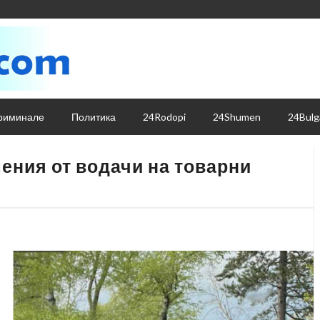
риминале
Политика
24Rodopi
24Shumen
24Bulg
шения от водачи на товарни