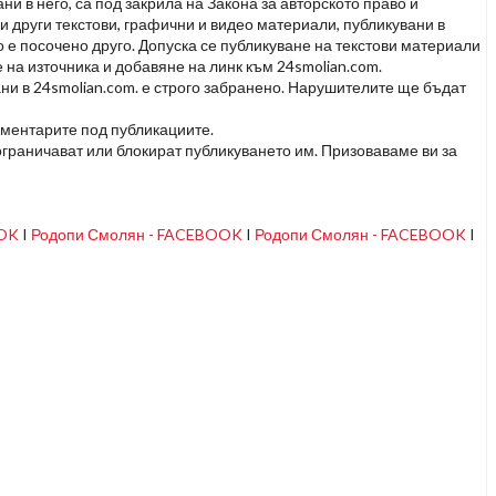
и в него, са под закрила на Закона за авторското право и
и други текстови, графични и видео материали, публикувани в
но е посочено друго. Допуска се публикуване на текстови материали
 на източника и добавяне на линк към 24smolian.com.
ни в 24smolian.com. е строго забранено. Нарушителите ще бъдат
оментарите под публикациите.
граничават или блокират публикуването им. Призоваваме ви за
OOK
I
Родопи Смолян - FACEBOOK
I
Родопи Смолян - FACEBOOK
I