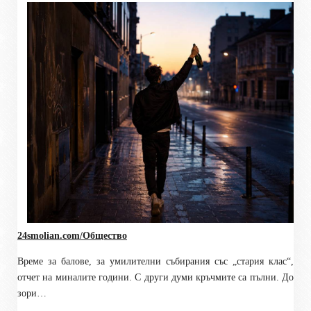
24smolian.com/Общество
Време за балове, за умилителни събирания със „стария клас“,
отчет на миналите години. С други думи кръчмите са пълни. До
зори…