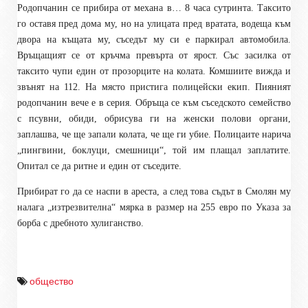
Родопчанин се прибира от механа в… 8 часа сутринта. Таксито
го оставя пред дома му, но на улицата пред вратата, водеща към
двора на къщата му, съседът му си е паркирал автомобила.
Връщащият се от кръчма превърта от ярост. Със засилка от
таксито чупи един от прозорците на колата. Комшиите вижда и
звънят на 112. На място пристига полицейски екип. Пияният
родопчанин вече е в серия. Обръща се към съседското семейство
с псувни, обиди, обрисува ги на женски полови органи,
заплашва, че ще запали колата, че ще ги убие. Полицаите нарича
„пингвини, боклуци, смешници“, той им плащал заплатите.
Опитал се да ритне и един от съседите.
Прибират го да се наспи в ареста, а след това съдът в Смолян му
налага „изтрезвителна“ мярка в размер на 255 евро по Указа за
борба с дребното хулиганство.
общество