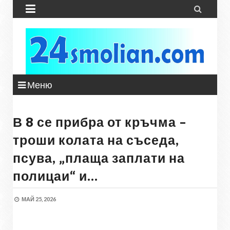


Меню
В 8 се прибра от кръчма –
троши колата на съседа,
псува, „плаща заплати на
полицаи“ и…
МАЙ 25, 2026