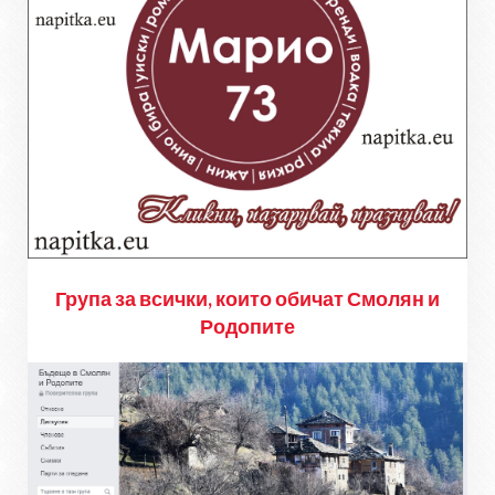
Група за всички, които обичат Смолян и
Родопите