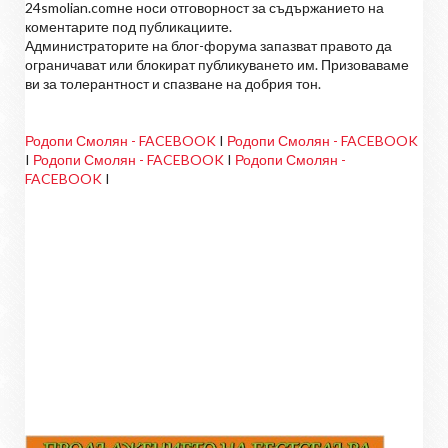
24smolian.comне носи отговорност за съдържанието на
коментарите под публикациите.
Администраторите на блог-форума запазват правото да
ограничават или блокират публикуването им. Призоваваме
ви за толерантност и спазване на добрия тон.
Родопи Смолян - FACEBOOK
I
Родопи Смолян - FACEBOOK
I
Родопи Смолян - FACEBOOK
I
Родопи Смолян -
FACEBOOK
I