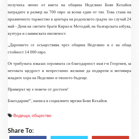
получиха лично от кмета на община Неделино Боян Кехайов
наградите в размер на 700 евро за всеки един от тях. Това стана на
празничното тържество в центъра на родопското градче по случай 24
май - Деня на светите братя Кирил и Методий, на българската азбука,
култура и славянската писменост.
„Дарението се осъществява чрез община Неделино и е на обща
стойност 14 000 евро.
От трибуната изказах огромната си благодарност към г-н Георгиев, за
неговата щедрост и непрестанно желание да подкрепя и мотивира
младите хора на Неделино и тяхното бъдеще.
Примерът му е повече от достоен!
Благодарим!“, написа в социалните мрежи Боян Кехайов.
Водещи
,
общество
Share To: