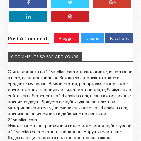
Post A Comment:
Blogger
Disqus
Facebook
0 COMMENTS SO FAR,ADD YOURS
Съдържанието на 24smolian.com и технологиите, използвани
в него, са под закрила на Закона за авторското право и
сродните му права. Всички статии, репортажи, интервюта и
други текстови, графични и видео материали, публикувани в
сайта, са собственост на 24smolian.com, освен ако изрично е
посочено друго. Допуска се публикуване на текстови
материали само след писмено съгласие на 24smolian.com,
посочване на източника и добавяне на линк към
24smolian.com.
Използването на графични и видео материали, публикувани
в 24smolian.com. е строго забранено. Нарушителите ще
бъдат санкционирани с цялата строгост на закона.