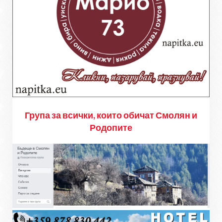
Група за всички, които обичат Смолян и
Родопите