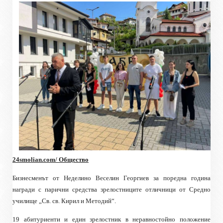
24
smolian.com
/ Общество
Бизнесменът от Неделино Веселин Георгиев за поредна година
награди с парични средства зрелостниците отличници от Средно
училище „Св. св. Кирил и Методий“.
19 абитуриенти и един зрелостник в неравностойно положение