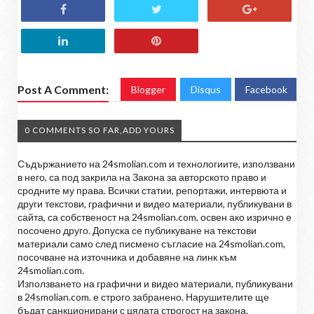
Post A Comment:
Blogger
Disqus
Facebook
0 COMMENTS SO FAR,ADD YOURS
Съдържанието на 24smolian.com и технологиите, използвани
в него, са под закрила на Закона за авторското право и
сродните му права. Всички статии, репортажи, интервюта и
други текстови, графични и видео материали, публикувани в
сайта, са собственост на 24smolian.com, освен ако изрично е
посочено друго. Допуска се публикуване на текстови
материали само след писмено съгласие на 24smolian.com,
посочване на източника и добавяне на линк към
24smolian.com.
Използването на графични и видео материали, публикувани
в 24smolian.com. е строго забранено. Нарушителите ще
бъдат санкционирани с цялата строгост на закона.