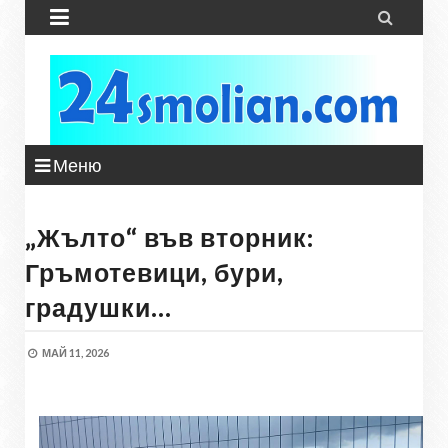


Меню
„Жълто“ във вторник:
Гръмотевици, бури,
градушки…
МАЙ 11, 2026