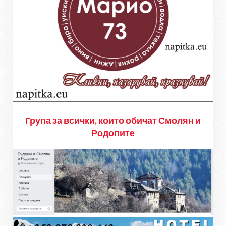
Група за всички, които обичат Смолян и
Родопите