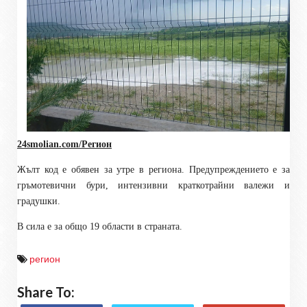
24smolian.com/Регион
Жълт код е обявен за утре в региона. Предупреждението е за
гръмотевични бури, интензивни краткотрайни валежи и
градушки.
В сила е за общо 19 области в страната.
регион
Share To: