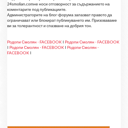
24smolian.comне носи отговорност за съдържанието на
коментарите под публикациите.
Администраторите на блог-форума запазват правото да
ограничават или блокират публикуването им. Призоваваме
ви за толерантност и спазване на добрия тон.
Родопи Смолян - FACEBOOK
I
Родопи Смолян - FACEBOOK
I
Родопи Смолян - FACEBOOK
I
Родопи Смолян -
FACEBOOK
I