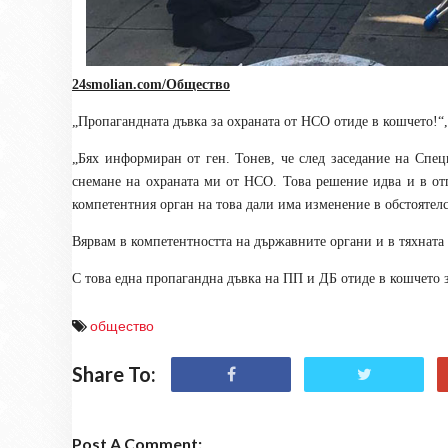
24smolian.com/Общество
„Пропагандната дъвка за охраната от НСО отиде в кошчето!“
„Бях информиран от ген. Тонев, че след заседание на Спец
снемане на охраната ми от НСО. Това решение идва и в от
компетентния орган на това дали има изменение в обстоятелс
Вярвам в компетентността на държавните органи и в тяхната 
С това една пропагандна дъвка на ПП и ДБ отиде в кошчето з
общество
Share To:
Post A Comment: