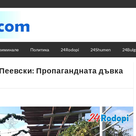
риминале
Политика
24Rodopi
24Shumen
24Bulg
 Пеевски: Пропагандната дъвка