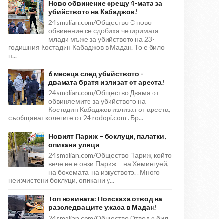
Ново обвинение срещу 4-мата за
убийството на Кабаджов!
24smolian.com/Общество С ново
обвинение се сдобиха четиримата
млади мъже за убийството на 23-
годишния Костадин Кабаджов в Мадан. То е било
п...
6 месеца след убийството -
двамата братя излизат от ареста!
24smolian.com/Общество Двама от
обвиняемите за убийството на
Костадин Кабаджов излизат от ареста,
съобщават колегите от 24 rodopi.com . Бр...
Новият Париж – боклуци, палатки,
опикани улици
24smolian.com/Общество Париж, който
вече не е онзи Париж – на Хемингуей,
на бохемата, на изкуството. „Много
неизчистени боклуци, опикани у...
Топ новината: Поискаха отвод на
разследващите ужаса в Мадан!
24smolian.com/Общество Отвод е бил