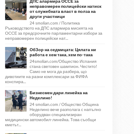
ДПС алармира ОССЕ за
неправомерен полицейски натиск
от служебната власт в полза на
други участници
24 smolian.com / Политика
Ръководството на ДПС алармира мисията на
ОССЕ за предсрочните парламентарни избори за
неправомерен полицейски нат...
ОбЗор на седмицата: Цялата ни
работа е хем така, хем по-така
24smolian.com/Общество Испания
стана световен шампион. Честито!
Само не мога да разбера, що
дивотиите на разни комплексари за ФИФА
конспира...
Бизнесмен дари линейка на
Неделино!
24 smolian.com / Общество Община
Неделино вече разполага с напълно
оборудван специализиран
медицински автомобил-линейка. Това съобщи
кметът...