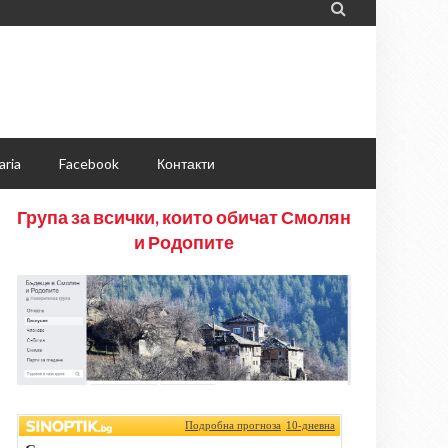

aria
Facebook
Контакти
Група за всички, които обичат Смолян
и Родопите