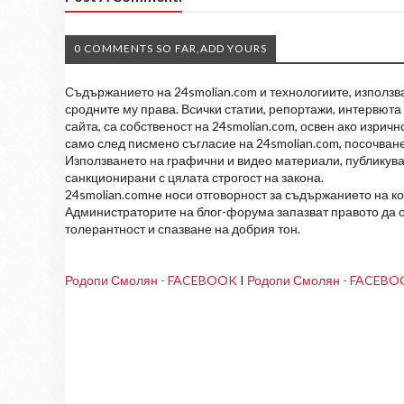
0 COMMENTS SO FAR,ADD YOURS
Съдържанието на 24smolian.com и технологиите, използван
сродните му права. Всички статии, репортажи, интервюта 
сайта, са собственост на 24smolian.com, освен ако изрич
само след писмено съгласие на 24smolian.com, посочване
Използването на графични и видео материали, публикува
санкционирани с цялата строгост на закона.
24smolian.comне носи отговорност за съдържанието на к
Администраторите на блог-форума запазват правото да о
толерантност и спазване на добрия тон.
Родопи Смолян - FACEBOOK
I
Родопи Смолян - FACEB