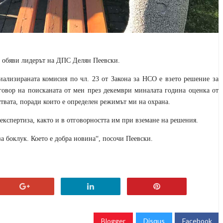
, обяви лидерът на ДПС Делян Пеевски.
иализираната комисия по чл. 23 от Закона за НСО е взето решение за
говор на поисканата от мен през декември миналата година оценка от
твата, поради които е определен режимът ми на охрана.
експертиза, както и в отговорността им при вземане на решения.
а боклук. Което е добра новина“, посочи Пеевски.
Blogger
Disqus
Facebook