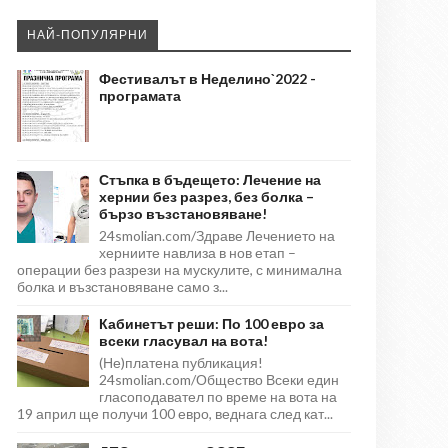
НАЙ-ПОПУЛЯРНИ
Фестивалът в Неделино`2022 -
програмата
Стъпка в бъдещето: Лечение на
хернии без разрез, без болка –
бързо възстановяване!
24smolian.com/Здраве Лечението на
херниите навлиза в нов етап –
операции без разрези на мускулите, с минимална
болка и възстановяване само з...
Кабинетът реши: По 100 евро за
всеки гласувал на вота!
(Не)платена публикация!
24smolian.com/Общество Всеки един
гласоподавател по време на вота на
19 април ще получи 100 евро, веднага след кат...