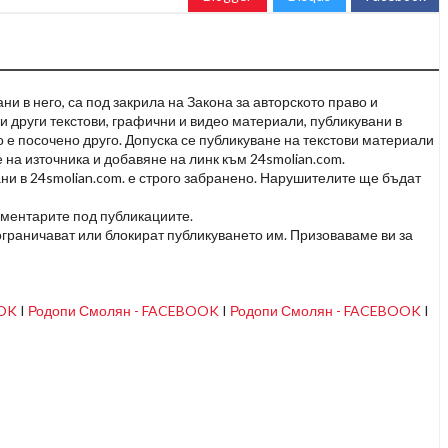
и в него, са под закрила на Закона за авторското право и
и други текстови, графични и видео материали, публикувани в
но е посочено друго. Допуска се публикуване на текстови материали
 на източника и добавяне на линк към 24smolian.com.
ни в 24smolian.com. е строго забранено. Нарушителите ще бъдат
оментарите под публикациите.
граничават или блокират публикуването им. Призоваваме ви за
OOK
I
Родопи Смолян - FACEBOOK
I
Родопи Смолян - FACEBOOK
I