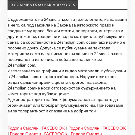
0 COMMENTS SO FAR,ADD YOURS
Съдържанието на 24smolian.com и технологиите, използвани
в него, са под закрила на Закона за авторското право и
сродните му права. Всички статии, репортажи, интервюта и
други текстови, графични и видео материали, публикувани в
сайта, са собственост на 24smolian.com, освен ако изрично е
посочено друго. Допуска се публикуване на текстови
материали само след писмено съгласие на 24smolian.com,
посочване на източника и добавяне на линк към
24smolian.com.
Използването на графични и видео материали, публикувани
в 24smolian.com. е строго забранено. Нарушителите ще
бъдат санкционирани с цялата строгост на закона.
24smolian.comне носи отговорност за съдържанието на
коментарите под публикациите.
Администраторите на блог-форума запазват правото да
ограничават или блокират публикуването им. Призоваваме
ви за толерантност и спазване на добрия тон.
Родопи Смолян - FACEBOOK
I
Родопи Смолян - FACEBOOK
I
Родопи Смолян - FACEBOOK
I
Родопи Смолян -