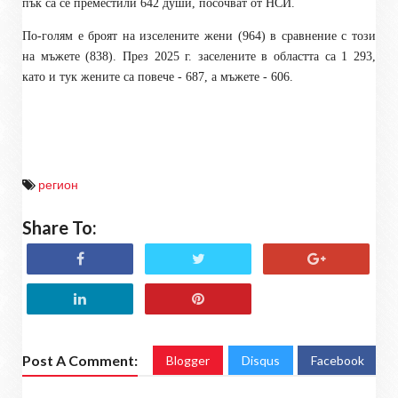
пък са се преместили 642 души, посочват от НСИ.
По-голям е броят на изселените жени (964) в сравнение с този
на мъжете (838). През 2025 г. заселените в областта са 1 293,
като и тук жените са повече - 687, а мъжете - 606.
регион
Share To:
Post A Comment:
Blogger
Disqus
Facebook