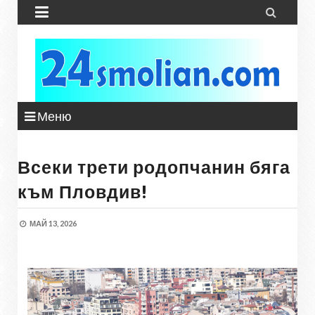


Меню
Всеки трети родопчанин бяга
към Пловдив!
МАЙ 13, 2026