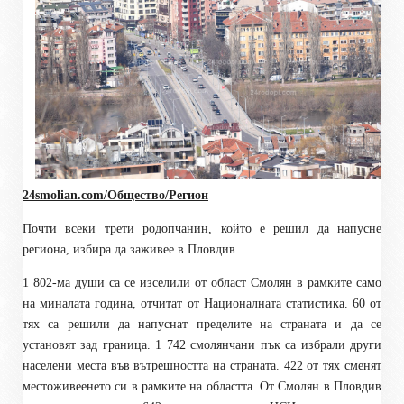
24smolian.com/Общество/Регион
Почти всеки трети родопчанин, който е решил да напусне
региона, избира да заживее в Пловдив.
1 802-ма души са се изселили от област Смолян в рамките само
на миналата година, отчитат от Националната статистика. 60 от
тях са решили да напуснат пределите на страната и да се
установят зад граница. 1 742 смолянчани пък са избрали други
населени места във вътрешността на страната. 422 от тях сменят
местоживеенето си в рамките на областта. От Смолян в Пловдив