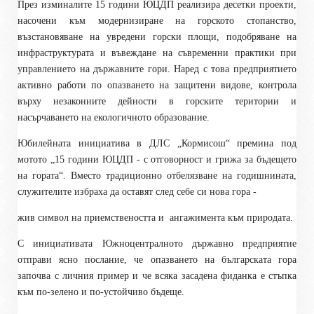
През изминалите 15 години ЮЦДП реализира десетки проекти,
насочени към модернизиране на горското стопанство,
възстановяване на увредени горски площи, подобряване на
инфраструктурата и въвеждане на съвременни практики при
управлението на държавните гори. Наред с това предприятието
активно работи по опазването на защитени видове, контрола
върху незаконните дейности в горските територии и
насърчаването на екологичното образование.
Юбилейната инициатива в ДЛС „Кормисош“ премина под
мотото „15 години ЮЦДП - с отговорност и грижа за бъдещето
на гората“. Вместо традиционно отбелязване на годишнината,
служителите избраха да оставят след себе си нова гора -
жив символ на приемствеността и
ангажимента към природата.
С инициативата Южноцентралното държавно предприятие
отправи ясно послание, че опазването на българската гора
започва с личния пример и че всяка засадена фиданка е стъпка
към по-зелено и по-устойчиво бъдеще.