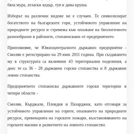
бяла мура, атласки кедър, туя и дива круша.
Изборът на различни видове не е случаен. Те символизират
богатството на българските гори, устойчивото управление на
природните ресурси и стремежа към опазване на биологичното
разнообразие в районите, стопанисвани от предприятието.
Припомняме, че Южноцентралното държавно предприятие -
Смолян е регистрирано на 29 юни 2011 година. При създаването
му в структурата са включени 43 териториални поделения, а
днес те са 36 - 28 държавни горски стопанства и 8 държавни
ловни стопанства.
Предприятието стопанисва държавните горски територии в
четири области -
Смолян, Кърджали, Пловдив и Пазарджик, като отговаря за
устойчивото управление на горите, опазването на природните
ресурси, превенцията на горските пожари, възстановяването на
горските масиви и развитието на ловното стопанство.