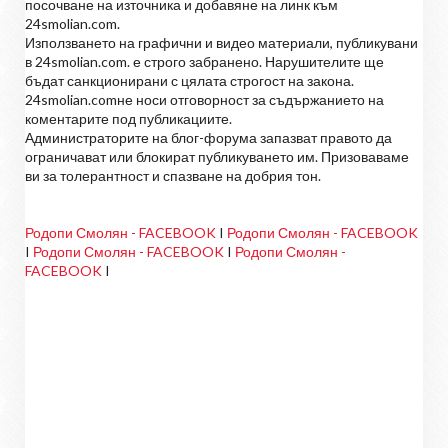
посочване на източника и добавяне на линк към
24smolian.com.
Използването на графични и видео материали, публикувани
в 24smolian.com. е строго забранено. Нарушителите ще
бъдат санкционирани с цялата строгост на закона.
24smolian.comне носи отговорност за съдържанието на
коментарите под публикациите.
Администраторите на блог-форума запазват правото да
ограничават или блокират публикуването им. Призоваваме
ви за толерантност и спазване на добрия тон.
Родопи Смолян - FACEBOOK
I
Родопи Смолян - FACEBOOK
I
Родопи Смолян - FACEBOOK
I
Родопи Смолян -
FACEBOOK
I