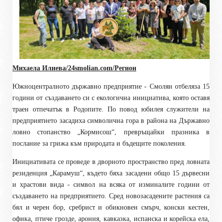
Михаела Илиева/24smolian.com/Регион
Южноцентралното държавно предприятие - Смолян отбеляза 15
години от създаването си с екологична инициатива, която оставя
траен отпечатък в Родопите. По повод юбилея служители на
предприятието засадиха символична гора в района на Държавно
ловно стопанство „Кормисош“, превръщайки празника в
послание за грижа към природата и бъдещите поколения.
Инициативата се проведе в дворното пространство пред ловната
резиденция „Карамуш“, където бяха засадени общо 15 дървесни
и храстови вида - символ на всяка от изминалите години от
създаването на предприятието. Сред новозасадените растения са
бял и черен бор, сребрист и обикновен смърч, конски кестен,
офика, птиче грозде, арония, кавказка, испанска и корейска ела,