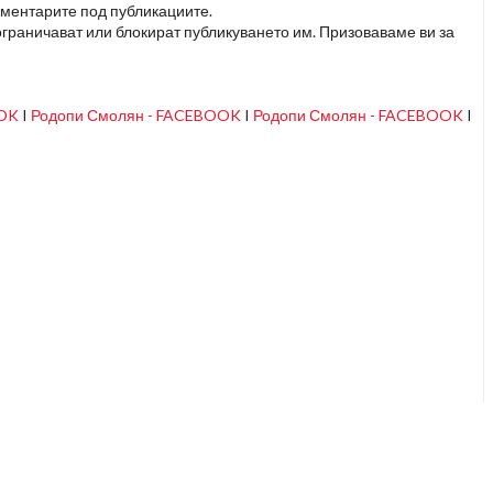
оментарите под публикациите.
граничават или блокират публикуването им. Призоваваме ви за
OOK
I
Родопи Смолян - FACEBOOK
I
Родопи Смолян - FACEBOOK
I