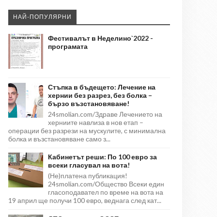
НАЙ-ПОПУЛЯРНИ
Фестивалът в Неделино`2022 -
програмата
Стъпка в бъдещето: Лечение на
хернии без разрез, без болка –
бързо възстановяване!
24smolian.com/Здраве Лечението на
херниите навлиза в нов етап –
операции без разрези на мускулите, с минимална
болка и възстановяване само з...
Кабинетът реши: По 100 евро за
всеки гласувал на вота!
(Не)платена публикация!
24smolian.com/Общество Всеки един
гласоподавател по време на вота на
19 април ще получи 100 евро, веднага след кат...