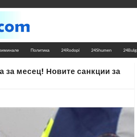
риминале
Политика
24Rodopi
24Shumen
24Bulg
 за месец! Новите санкции за