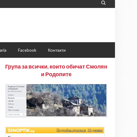

aria
Facebook
Контакти
Група за всички, които обичат Смолян
и Родопите