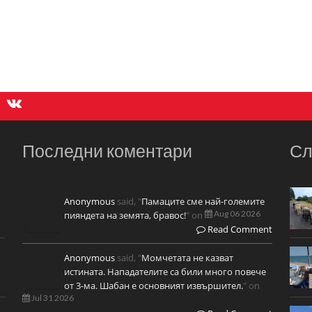
Последни коментари
Сл
Anonymous
said, "
Памаците сме най-големите
Aug 06 2026
пияндета на земята, бравос!
" on
Read Comment
Anonymous
said, "
Момчетата не казват
истината. Нападателите са били много повече
от 3-ма. Шабан е основният извършител.
" on
Jul 31 2026