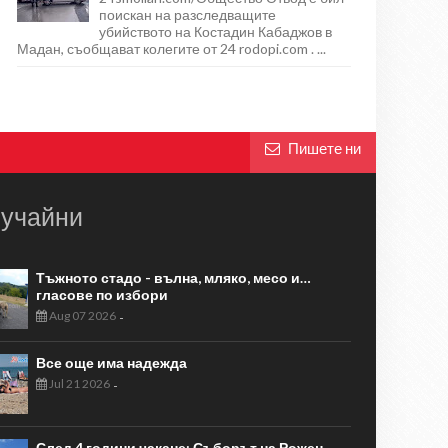
поискан на разследващите
убийството на Костадин Кабаджов в
Мадан, съобщават колегите от 24 rodopi.com . ...
Пишете ни
учайни
Тъжното стадо - вълна, мляко, месо и…
гласове по избори
Aug 07 2026
-
Все още има надежда
Jul 21 2026
-
След 4 години чакане: Съборът на Рожен