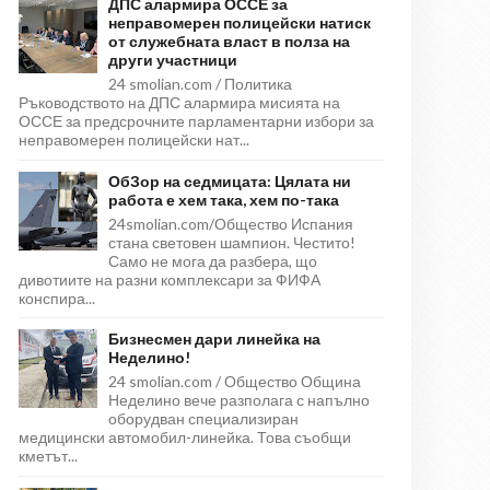
ДПС алармира ОССЕ за
неправомерен полицейски натиск
от служебната власт в полза на
други участници
24 smolian.com / Политика
Ръководството на ДПС алармира мисията на
ОССЕ за предсрочните парламентарни избори за
неправомерен полицейски нат...
ОбЗор на седмицата: Цялата ни
работа е хем така, хем по-така
24smolian.com/Общество Испания
стана световен шампион. Честито!
Само не мога да разбера, що
дивотиите на разни комплексари за ФИФА
конспира...
Бизнесмен дари линейка на
Неделино!
24 smolian.com / Общество Община
Неделино вече разполага с напълно
оборудван специализиран
медицински автомобил-линейка. Това съобщи
кметът...