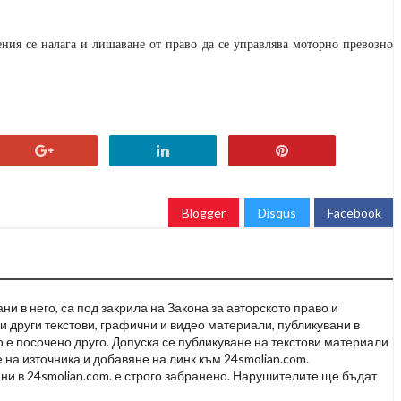
ния се налага и лишаване от право да се управлява моторно превозно
Blogger
Disqus
Facebook
и в него, са под закрила на Закона за авторското право и
и други текстови, графични и видео материали, публикувани в
но е посочено друго. Допуска се публикуване на текстови материали
 на източника и добавяне на линк към 24smolian.com.
ни в 24smolian.com. е строго забранено. Нарушителите ще бъдат