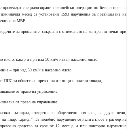
 се провеждат специализирани полицейски операции по безопасност на
 изминалия месец са установени 1593 нарушения за превишаване на
рекция на МВР.
дачите за промените, свързани с отнемането на контролни точки при
о място, както и при над 50 км/ч извън населено място;
ение – при над 50 км/ч в населено място;
 от ППС за обществен превоз на пътници и опасни товари;
ишаване от право на управление;
ишаване от право на управление.
олзват пътищата, отворени за обществено ползване, за други цели,
на т.нар. „дрифт“. За подобно нарушение се налага глоба в размер на
превозно средство за срок от 12 месеца, а при повторно нарушение