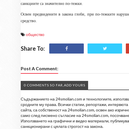
санкциите са значително по-тежки.
Освен предвидените в закона глоби, при по-тежките наруше
средство.
общество
Share To:
Post A Comment:
0 COMMENTS SO FAR,ADD YOURS
Съдържанието на 24smolian.com и технологиите, използван
сродните му права. Всички статии, репортажи, интервюта 
сайта, са собственост на 24smolian.com, освен ако изрич
само след писмено съгласие на 24smolian.com, посочване
Използването на графични и видео материали, публикува
санкционирани с цялата строгост на закона.