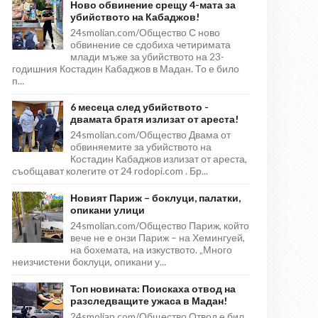
Ново обвинение срещу 4-мата за
убийството на Кабаджов!
24smolian.com/Общество С ново
обвинение се сдобиха четиримата
млади мъже за убийството на 23-
годишния Костадин Кабаджов в Мадан. То е било
п...
6 месеца след убийството -
двамата братя излизат от ареста!
24smolian.com/Общество Двама от
обвиняемите за убийството на
Костадин Кабаджов излизат от ареста,
съобщават колегите от 24 rodopi.com . Бр...
Новият Париж – боклуци, палатки,
опикани улици
24smolian.com/Общество Париж, който
вече не е онзи Париж – на Хемингуей,
на бохемата, на изкуството. „Много
неизчистени боклуци, опикани у...
Топ новината: Поискаха отвод на
разследващите ужаса в Мадан!
24smolian.com/Общество Отвод е бил