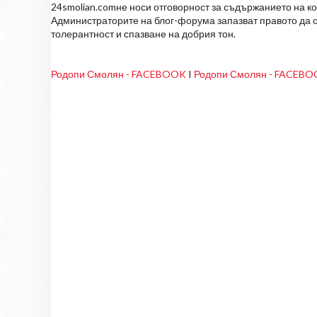
24smolian.comне носи отговорност за съдържанието на к
Администраторите на блог-форума запазват правото да о
толерантност и спазване на добрия тон.
Родопи Смолян - FACEBOOK
I
Родопи Смолян - FACEB