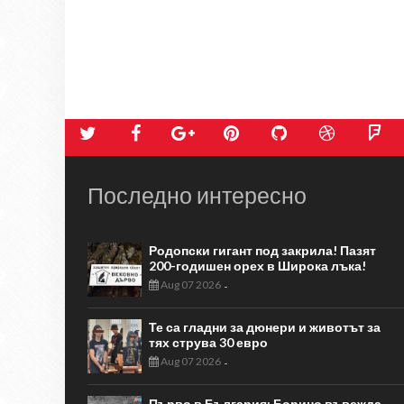
Последно интересно
Родопски гигант под закрила! Пазят
200-годишен орех в Широка лъка!
Aug 07 2026
-
Те са гладни за дюнери и животът за
тях струва 30 евро
Aug 07 2026
-
Първо в България: Борино въвежда