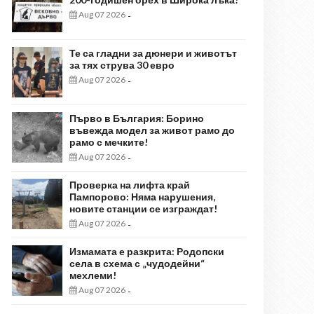
Aug 07 2026
-
Те са гладни за дюнери и животът
за тях струва 30 евро
Aug 07 2026
-
Първо в България: Борино
въвежда модел за живот рамо до
рамо с мечките!
Aug 07 2026
-
Проверка на лифта край
Пампорово: Няма нарушения,
новите станции се изграждат!
Aug 07 2026
-
Измамата е разкрита: Родопски
села в схема с „чудодейни“
мехлеми!
Aug 07 2026
-