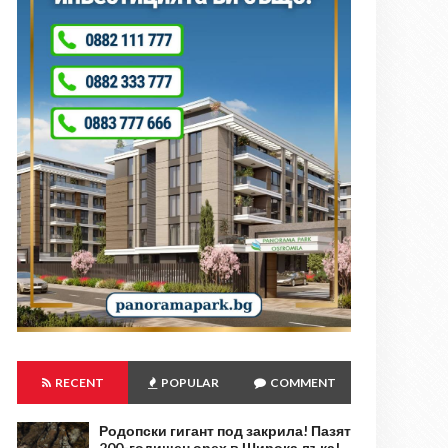
RECENT
POPULAR
COMMENT
Родопски гигант под закрила! Пазят
200-годишен орех в Широка лъка!