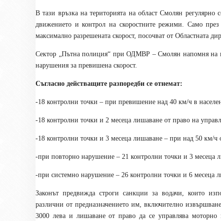
В тази връзка на територията на област Смолян регулярно
движението и контрол на скоростните режими. Само през
максимално разрешената скорост, посочват от Областната ди
Сектор „Пътна полиция“ при ОДМВР – Смолян напомня на во
нарушения за превишена скорост.
Съгласно действащите разпоредби се отнемат:
-18 контролни точки – при превишение над 40 км/ч в населен
-18 контролни точки и 2 месеца лишаване от право на управл
-18 контролни точки и 3 месеца лишаване – при над 50 км/ч
-при повторно нарушение – 21 контролни точки и 3 месеца л
-при системно нарушение – 26 контролни точки и 6 месеца л
Законът предвижда строги санкции за водачи, които изп
различни от предназначението им, включително извършване 
3000 лева и лишаване от право да се управлява моторно 