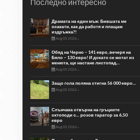
Последно интересно
Драмата на един мъж: Бившата ме
осакати, как да работя и плащам
издръжка?!
Aug 05 2026
-
Обяд на Черно – 141 евро, вечеря на
Бяло – 130 евро! И докато се мотат из
менюта, ще настане листопад…
Aug 05 2026
-
Защо гола поляна стигна 56 000 евро…
Aug 05 2026
-
Слънчака отвърна на гръцките
октоподи с… розов таратор за 6,50
евро
Aug 05 2026
-