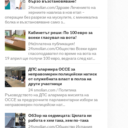
бързо възстановяване!
24smolian.com/Здраве Лечението на
херниите навлиза в нов етап –
операции без разрези на мускулите, с минимална
болка и възстановяване само з...
Кабинетът реши: По 100 евро за
всеки гласувал на вота!
(Не)платена публикация!
24smolian.com/Общество Всеки един
гласоподавател по време на вота на
19 април ще получи 100 евро, веднага след кат...
ДПС алармира ОССЕ за
неправомерен полицейски натиск
от служебната власт в полза на
други участници
24 smolian.com / Политика
Ръководството на ДПС алармира мисията на
ОССЕ за предсрочните парламентарни избори за
неправомерен полицейски нат...
ОбЗор на седмицата: Цялата ни
работа е хем така, хем по-така
24smolian.com/Общество Испания