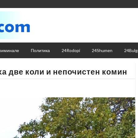
риминале
Политика
24Rodopi
24Shumen
24Bulg
ха две коли и непочистен комин