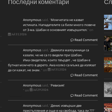
Последни коментари
Сл
Anonymous
said, "
Момчетата не казват
истината. Нападателите са били много повече
от 3-ма. Шабан е основният извършител.
" on
Jul 31 2026
Read Comment
Anonymous
said, "
Двамата малоумници са
казали, че не са го видели при Шабан.
Има свидетели, които твърдят , че Шабан е
бутнал момчето в дерето. Ама колко са мъже да излязат
Jul 31 2026
да си кажат, не знам.
" on
Read Comment
Anonymous
said, "
Ревизия!
Jul 29 2026
" on
Read Comment
Anonymous
said, "
Денис извърши две
престъпления и още е на свобода, така ли ???
"