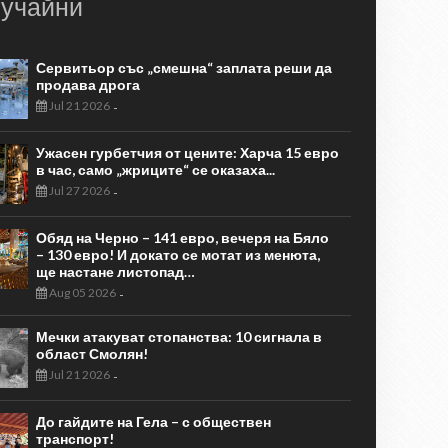
учайни
Сервитьор със „смешна“ заплата реши да
продава дрога
Jul 21 2026
-
Ужасен гурбетчия от цените: Харча 15 евро
в час, само „жриците“ се оказаха...
Jul 27 2026
-
Обяд на Черно – 141 евро, вечеря на Бяло
– 130 евро! И докато се мотат из менюта,
ще настане листопад…
Aug 05 2026
-
Мечки атакуват стопанства: 10 сигнала в
област Смолян!
Jul 21 2026
-
До гайдите на Гела – с обществен
транспорт!