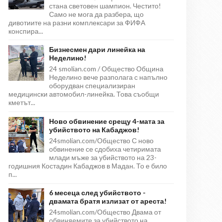
стана световен шампион. Честито!
Само не мога да разбера, що
дивотиите на разни комплексари за ФИФА
конспира...
Бизнесмен дари линейка на
Неделино!
24 smolian.com / Общество Община
Неделино вече разполага с напълно
оборудван специализиран
медицински автомобил-линейка. Това съобщи
кметът...
Ново обвинение срещу 4-мата за
убийството на Кабаджов!
24smolian.com/Общество С ново
обвинение се сдобиха четиримата
млади мъже за убийството на 23-
годишния Костадин Кабаджов в Мадан. То е било
п...
6 месеца след убийството -
двамата братя излизат от ареста!
24smolian.com/Общество Двама от
обвиняемите за убийството на