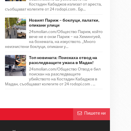
Костадин Кабаджов излизат от ареста,
съобщават колегите от 24 rodopi.com . Бр...
Новият Париж – боклуци, палатки,
опикани улици
24smolian.com/Общество Париж, който
вече не е онзи Париж – на Хемингуей,
на бохемата, на изкуството. „Много
неизчистени боклуци, опикани у...
Топ новината: Поискаха отвод на
разследващите ужаса в Мадан!
24smolian.com/Общество Отвод е бил
поискан на разследващите
убийството на Костадин Кабаджов в
Мадан, съобщават колегите от 24 rodopi.com . ...
Пишете ни