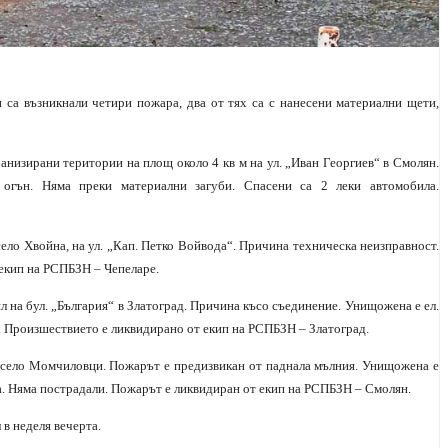
 са възникнали четири пожара, два от тях са с нанесени материални щети,
банизирани територии на площ около 4 кв м на ул. „Иван Георгиев“ в Смолян.
огън. Няма преки материални загуби. Спасени са 2 леки автомобила.
 село Хвойна, на ул. „Кап. Петко Войвода“. Причина техническа неизправност.
екип на РСПБЗН – Чепеларе.
л на бул. „България“ в Златоград. Причина късо съединение. Унищожена е ел.
т. Произшествието е ликвидирано от екип на РСПБЗН – Златоград.
а село Момчиловци. Пожарът е предизвикан от паднала мълния. Унищожена е
ра. Няма пострадали. Пожарът е ликвидиран от екип на РСПБЗН – Смолян.
в неделя вечерта.