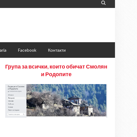

aria
Facebook
Контакти
Група за всички, които обичат Смолян
и Родопите