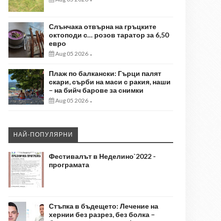
-
Слънчака отвърна на гръцките
октоподи с… розов таратор за 6,50
евро
Aug 05 2026
-
Плаж по балкански: Гърци палят
скари, сърби на маси с ракия, наши
– на бийч барове за снимки
Aug 05 2026
-
НАЙ-ПОПУЛЯРНИ
Фестивалът в Неделино`2022 -
програмата
Стъпка в бъдещето: Лечение на
хернии без разрез, без болка –