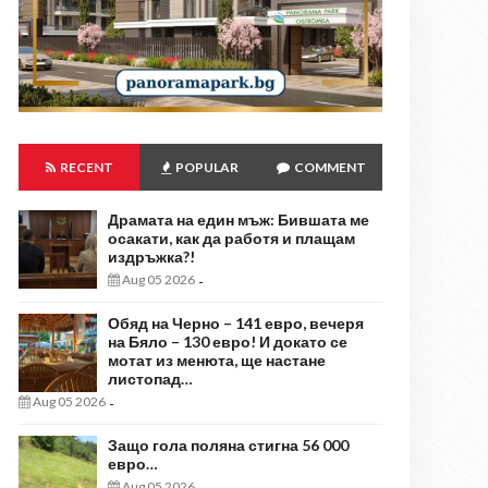
RECENT
POPULAR
COMMENT
Драмата на един мъж: Бившата ме
осакати, как да работя и плащам
издръжка?!
Aug 05 2026
-
Обяд на Черно – 141 евро, вечеря
на Бяло – 130 евро! И докато се
мотат из менюта, ще настане
листопад…
Aug 05 2026
-
Защо гола поляна стигна 56 000
евро…
Aug 05 2026