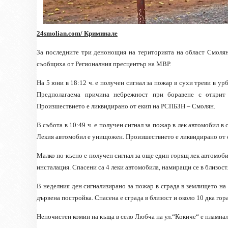
24
smolian.com
/ Криминале
За последните три денонощия на територията на област Смолян
съобщиха от Регионалния пресцентър на МВР.
На 5 юни в 18:12 ч. е получен сигнал за пожар в сухи треви в ур
Предполагаема причина небрежност при боравене с открит 
Произшествието е ликвидирано от екип на РСПБЗН – Смолян.
В събота в 10:49 ч. е получен сигнал за пожар в лек автомобил в
Лекия автомобил е унищожен. Произшествието е ликвидирано от 
Малко по-късно е получен сигнал за още един горящ лек автомоби
инсталация. Спасени са 4 леки автомобила, намиращи се в близос
В неделния ден сигнализирано за пожар в сграда в землището н
дървена постройка. Спасена е сграда в близост и около 10 дка го
Непочистен комин на къща в село Любча на ул.“Кокиче“ е пламнал 