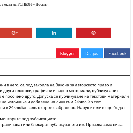
от екип на РСПБЗН – Доспат.
Blogger
Disqus
Facebook
и в него, са под закрила на Закона за авторското право и
и други текстови, графични и видео материали, публикувани в
но е посочено друго. Допуска се публикуване на текстови материали
 на източника и добавяне на линк към 24smolian.com.
ни в 24smolian.com. е строго забранено. Нарушителите ще бъдат
оментарите под публикациите.
граничават или блокират публикуването им. Призоваваме ви за