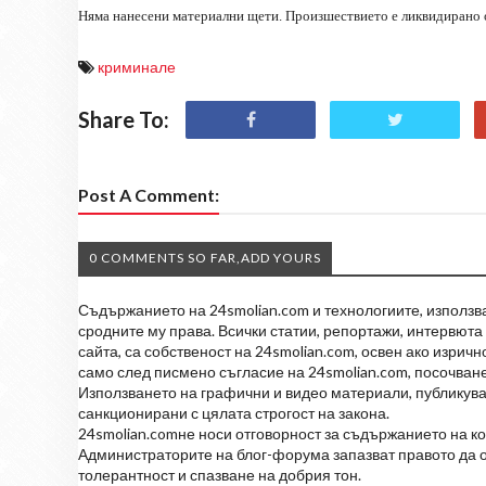
Няма нанесени материални щети. Произшествието е ликвидирано 
криминале
Share To:
Post A Comment:
0 COMMENTS SO FAR,ADD YOURS
Съдържанието на 24smolian.com и технологиите, използван
сродните му права. Всички статии, репортажи, интервюта 
сайта, са собственост на 24smolian.com, освен ако изрич
само след писмено съгласие на 24smolian.com, посочване
Използването на графични и видео материали, публикува
санкционирани с цялата строгост на закона.
24smolian.comне носи отговорност за съдържанието на к
Администраторите на блог-форума запазват правото да о
толерантност и спазване на добрия тон.