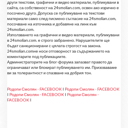
други текстови, графични и видео материали, публикувани в
сайта, са собственост на 24smolian.com, освен ако изрично е
посочено друго. Допуска се публикуване на текстови
материали само след писмено съгласие на 24smolian.com,
посочване на източника и добавяне на линк към
24smolian.com.
Използването на графични и видео материали, публикувани
в 24smolian.com. е строго забранено. Нарушителите ще
бъдат санкционирани с цялата строгост на закона.
24smolian.comне носи отговорност за съдържанието на
коментарите под публикациите.
Администраторите на блог-форума запазват правото да
ограничават или блокират публикуването им. Призоваваме
ви за толерантност и спазване на добрия тон.
Родопи Смолян - FACEBOOK
I
Родопи Смолян - FACEBOOK
I
Родопи Смолян - FACEBOOK
I
Родопи Смолян -
FACEBOOK
I