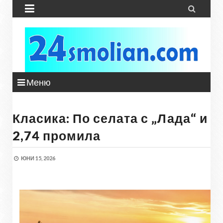


Меню
Класика: По селата с „Лада“ и
2,74 промила
ЮНИ 15, 2026