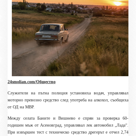
24smolian.com/Общество
Служители на пътна полиция установиха водач, управлявал
моторно превозно средство след употреба на алкохол, съобщиха
от ОД на МВР.
Между селата Баните и Вишнево е спрян за проверка 60-
годишен мъж от Асеновград, управлявал лек автомобил „Лада“.
При извършен тест с техническо средство дрегерът е отчел 2,74