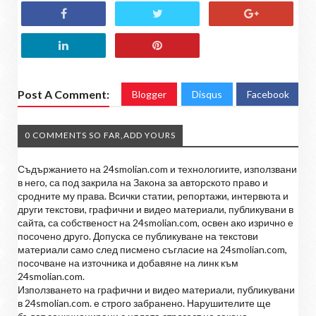
Post A Comment:
Blogger
Disqus
Facebook
0 COMMENTS SO FAR,ADD YOURS
Съдържанието на 24smolian.com и технологиите, използвани
в него, са под закрила на Закона за авторското право и
сродните му права. Всички статии, репортажи, интервюта и
други текстови, графични и видео материали, публикувани в
сайта, са собственост на 24smolian.com, освен ако изрично е
посочено друго. Допуска се публикуване на текстови
материали само след писмено съгласие на 24smolian.com,
посочване на източника и добавяне на линк към
24smolian.com.
Използването на графични и видео материали, публикувани
в 24smolian.com. е строго забранено. Нарушителите ще