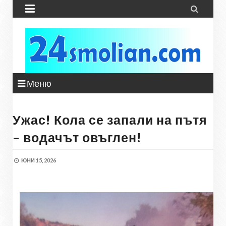


Меню
Ужас! Кола се запали на пътя
– водачът овъглен!
ЮНИ 15, 2026