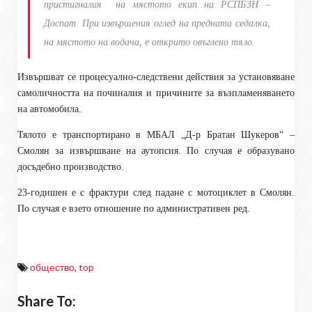
пристигналия
на мястото екип на РСПБЗН –
Доспат. При извършения оглед на предната седалка,
на мястото на водача, е открито овъглено тяло.
Извършват се процесуално-следствени действия за установяване
самоличността на починалия и причините за възпламеняването
на автомобила.
Тялото е транспортирано в МБАЛ „Д-р Братан Шукеров“ –
Смолян за извършване на аутопсия. По случая е образувано
досъдебно производство.
23-годишен е с фрактури след падане с мотоциклет в Смолян.
По случая е взето отношение по административен ред.
общество
,
top
Share To: