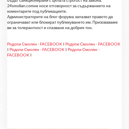
бъдат санкционирани с цялата строгост на закона.
24smolian.comне носи отговорност за съдържанието на
коментарите под публикациите.
Администраторите на блог-форума запазват правото да
ограничават или блокират публикуването им. Призоваваме
ви за толерантност и спазване на добрия тон.
Родопи Смолян - FACEBOOK
I
Родопи Смолян - FACEBOOK
I
Родопи Смолян - FACEBOOK
I
Родопи Смолян -
FACEBOOK
I