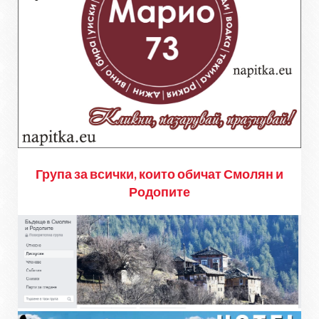
Група за всички, които обичат Смолян и
Родопите