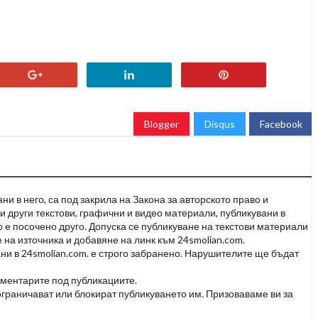
Blogger
Disqus
Facebook
и в него, са под закрила на Закона за авторското право и
и други текстови, графични и видео материали, публикувани в
но е посочено друго. Допуска се публикуване на текстови материали
 на източника и добавяне на линк към 24smolian.com.
ни в 24smolian.com. е строго забранено. Нарушителите ще бъдат
оментарите под публикациите.
граничават или блокират публикуването им. Призоваваме ви за