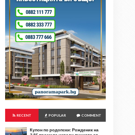
RECENT
POPULAR
COMMENT
Купон по родопски: Рожденик на
3,85 промила извади пушката от