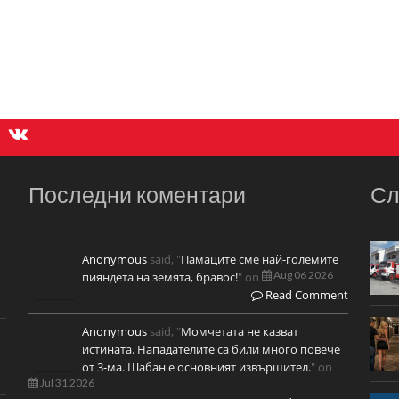
Последни коментари
Сл
Anonymous
said, "
Памаците сме най-големите
Aug 06 2026
пияндета на земята, бравос!
" on
Read Comment
Anonymous
said, "
Момчетата не казват
истината. Нападателите са били много повече
от 3-ма. Шабан е основният извършител.
" on
Jul 31 2026