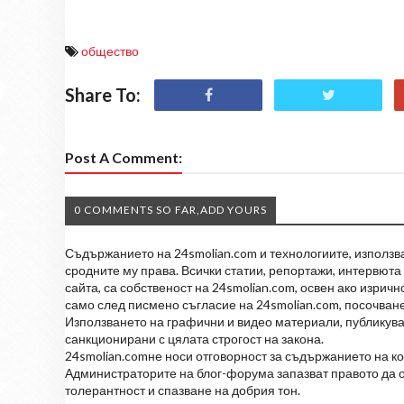
общество
Share To:
Post A Comment:
0 COMMENTS SO FAR,ADD YOURS
Съдържанието на 24smolian.com и технологиите, използван
сродните му права. Всички статии, репортажи, интервюта 
сайта, са собственост на 24smolian.com, освен ако изрич
само след писмено съгласие на 24smolian.com, посочване
Използването на графични и видео материали, публикува
санкционирани с цялата строгост на закона.
24smolian.comне носи отговорност за съдържанието на к
Администраторите на блог-форума запазват правото да о
толерантност и спазване на добрия тон.