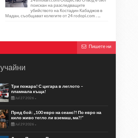
поискан на разследващите
убийството на Костадин Кабаджов в
Мадан, съобщават колегите от 24 rodopi.com . ...
Пишете ни
учайни
Три пожара! С цигара в леглото –
пламнала къща!
Jul 27 2026
-
Пред бой: „100 евро на сеанс?! По евро на
кило живо тегло ли вземаш, ма?!“
Jul 29 2026
-