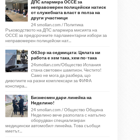
ДПС алармира ОССЕ за
неправомерен полицейски натиск
от служебната власт в полза на
други участници
24 smolian.com / Политика
Ръководството на ДПС алармира мисията на
ОССЕ за предсрочните парламентарни избори за
неправомерен полицейски нат...
ОбЗор на седмицата: Цялата ни
работа е хем така, хем по-така
24smolian.com/Общество Испания
стана световен шампион. Честито!
Само не мога да разбера, що
дивотиите на разни комплексари за ФИФА
конспира...
Бизнесмен дари линейка на
Неделино!
24 smolian.com / Общество Община
Неделино вече разполага с напълно
оборудван специализиран
медицински автомобил-линейка. Това съобщи
кметът...