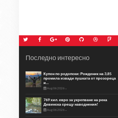
Последно интересно
Купон по родопски: Рожденик на 3,85
промила извади пушката от прозореца
и…
Aug 06 2026
-
769 хил. евро за укрепване на река
Девинска срещу наводнения!
Aug 06 2026
-