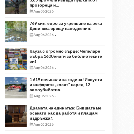
прозореца и…
Aug 06 2026
-
769 хил. евро за укрепване на река
Девинска срещу наводнения!
Aug 06 2026
-
Кауза с огромно сърце: Чепеларе
събра 1600 книги за библиотеките
си!
Aug 06 2026
-
1 619 починали за година! Инсулти
и инфаркти „косят“ наред, 12
самоубийства!
Aug 06 2026
-
Драмата на един мъж: Бившата ме
осакати, как да работя и плащам
издръжка?!
Aug 05 2026
-