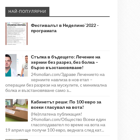
НАЙ-ПОПУЛЯРНИ
Фестивалът в Неделино`2022 -
програмата
Стъпка в бъдещето: Лечение на
хернии без разрез, без болка –
бързо възстановяване!
24smolian.com/Здраве Лечението на
херниите навлиза в нов етап –
операции без разрези на мускулите, с минимална
болка и възстановяване само з...
Кабинетът реши: По 100 евро за
всеки гласувал на вота!
(Не)платена публикация!
24smolian.com/Общество Всеки един
гласоподавател по време на вота на
19 април ще получи 100 евро, веднага след кат...