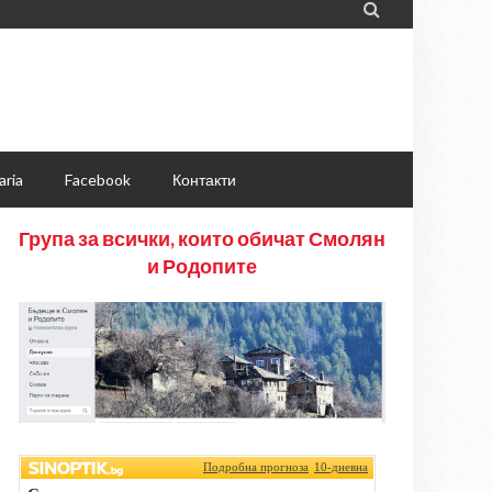

aria
Facebook
Контакти
Група за всички, които обичат Смолян
и Родопите