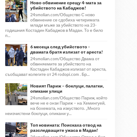
Ново обвинение срещу 4-мата за
убийството на Кабаджов!
24smolian.com/Общество С ново
обвинение се сдобиха четиримата
млади мъже за убийството на 23-
годишния Костадин Кабаджов в Мадан. То е било
п...
6 месеца след убийството -
двамата братя излизат от ареста!
24smolian.com/Общество Двама от
обвиняемите за убийството на
Костадин Кабаджов излизат от ареста,
съобщават колегите от 24 rodopi.com . Бр...
Новият Париж – боклуци, палатки,
опикани улици
24smolian.com/Общество Париж, който
вече не е онзи Париж – на Хемингуей,
на бохемата, на изкуството. „Много
неизчистени боклуци, опикани у...
Топ новината: Поискаха отвод на
разследващите ужаса в Мадан!
24smolian.com/Общество Отвод е бил