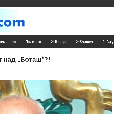
риминале
Политика
24Rodopi
24Shumen
24Bulg
т над „Боташ“?!