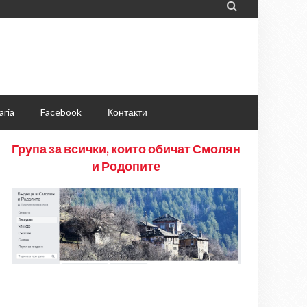

aria
Facebook
Контакти
Група за всички, които обичат Смолян
и Родопите