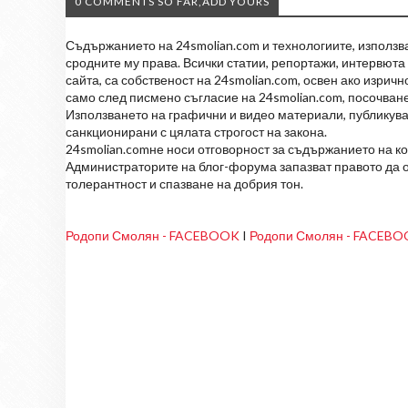
0 COMMENTS SO FAR,ADD YOURS
Съдържанието на 24smolian.com и технологиите, използван
сродните му права. Всички статии, репортажи, интервюта 
сайта, са собственост на 24smolian.com, освен ако изрич
само след писмено съгласие на 24smolian.com, посочване
Използването на графични и видео материали, публикува
санкционирани с цялата строгост на закона.
24smolian.comне носи отговорност за съдържанието на к
Администраторите на блог-форума запазват правото да о
толерантност и спазване на добрия тон.
Родопи Смолян - FACEBOOK
I
Родопи Смолян - FACEB