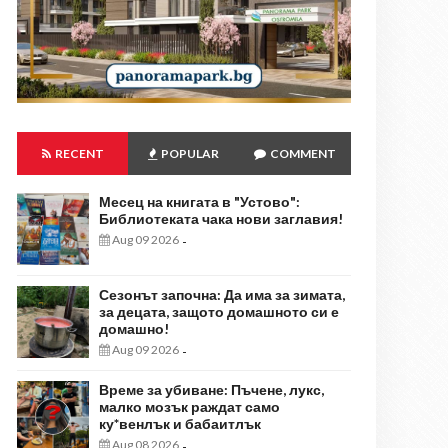
RECENT
POPULAR
COMMENT
Месец на книгата в "Устово":
Библиотеката чака нови заглавия!
Aug 09 2026
-
Сезонът започна: Да има за зимата,
за децата, защото домашното си е
домашно!
Aug 09 2026
-
Време за убиване: Пъчене, лукс,
малко мозък раждат само
ку*венлък и бабаитлък
Aug 08 2026
-