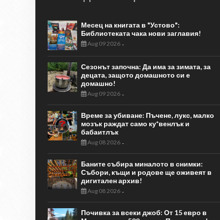
Месец на книгата в "Устово":
Библиотеката чака нови заглавия!
Aug 09 2026
-
Сезонът започна: Да има за зимата, за
децата, защото домашното си е
домашно!
Aug 09 2026
-
Време за убиване: Пъчене, лукс, малко
мозък раждат само ку*венлък и
бабаитлък
Aug 08 2026
-
Баните събира миналото в снимки:
Събори, къщи и родове ще оживеят в
дигитален архив!
Aug 08 2026
-
Почивка за всеки джоб: От 15 евро в