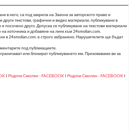
и в него, са под закрила на Закона за авторското право и
и други текстови, графични и видео материали, публикувани в
но е посочено друго. Допуска се публикуване на текстови материали
 на източника и добавяне на линк към 24smolian.com.
ни в 24smolian.com. е строго забранено. Нарушителите ще бъдат
оментарите под публикациите.
граничават или блокират публикуването им. Призоваваме ви за
OOK
I
Родопи Смолян - FACEBOOK
I
Родопи Смолян - FACEBOOK
I