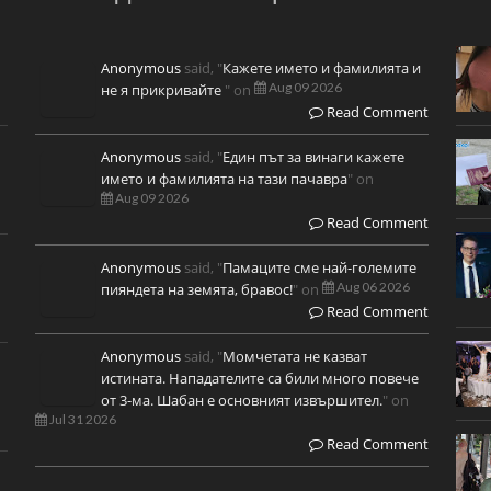
Anonymous
said, "
Кажете името и фамилията и
Aug 09 2026
не я прикривайте
" on
Read Comment
Anonymous
said, "
Един път за винаги кажете
името и фамилията на тази пачавра
" on
Aug 09 2026
Read Comment
Anonymous
said, "
Памаците сме най-големите
Aug 06 2026
пияндета на земята, бравос!
" on
Read Comment
Anonymous
said, "
Момчетата не казват
истината. Нападателите са били много повече
от 3-ма. Шабан е основният извършител.
" on
Jul 31 2026
Read Comment