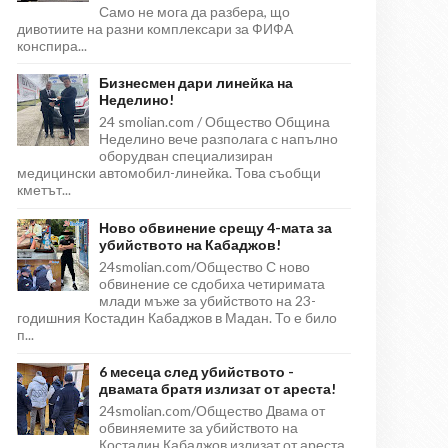
Само не мога да разбера, що
дивотиите на разни комплексари за ФИФА
конспира...
Бизнесмен дари линейка на
Неделино!
24 smolian.com / Общество Община
Неделино вече разполага с напълно
оборудван специализиран
медицински автомобил-линейка. Това съобщи
кметът...
Ново обвинение срещу 4-мата за
убийството на Кабаджов!
24smolian.com/Общество С ново
обвинение се сдобиха четиримата
млади мъже за убийството на 23-
годишния Костадин Кабаджов в Мадан. То е било
п...
6 месеца след убийството -
двамата братя излизат от ареста!
24smolian.com/Общество Двама от
обвиняемите за убийството на
Костадин Кабаджов излизат от ареста,