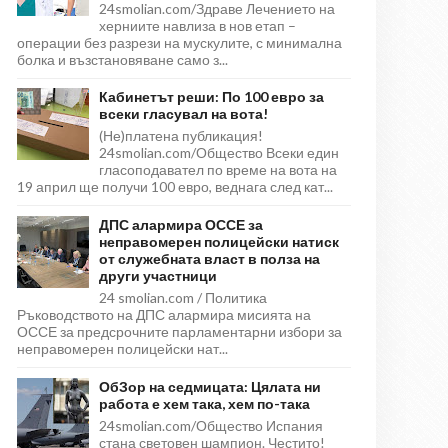
24smolian.com/Здраве Лечението на
херниите навлиза в нов етап –
операции без разрези на мускулите, с минимална
болка и възстановяване само з...
Кабинетът реши: По 100 евро за
всеки гласувал на вота!
(Не)платена публикация!
24smolian.com/Общество Всеки един
гласоподавател по време на вота на
19 април ще получи 100 евро, веднага след кат...
ДПС алармира ОССЕ за
неправомерен полицейски натиск
от служебната власт в полза на
други участници
24 smolian.com / Политика
Ръководството на ДПС алармира мисията на
ОССЕ за предсрочните парламентарни избори за
неправомерен полицейски нат...
ОбЗор на седмицата: Цялата ни
работа е хем така, хем по-така
24smolian.com/Общество Испания
стана световен шампион. Честито!