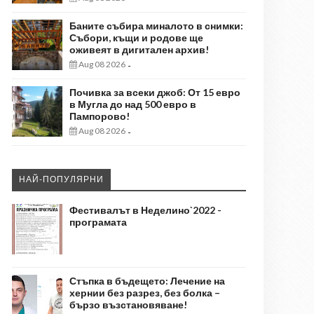
Баните събира миналото в снимки:
Събори, къщи и родове ще
оживеят в дигитален архив!
Aug 08 2026
-
Почивка за всеки джоб: От 15 евро
в Мугла до над 500 евро в
Пампорово!
Aug 08 2026
-
НАЙ-ПОПУЛЯРНИ
Фестивалът в Неделино`2022 -
програмата
Стъпка в бъдещето: Лечение на
хернии без разрез, без болка –
бързо възстановяване!