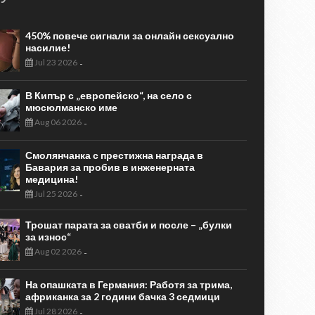
450% повече сигнали за онлайн сексуално
насилие!
Jul 23 2026
-
В Кипър с „европейско“, на село с
мюсюлманско име
Aug 06 2026
-
Смолянчанка с престижна награда в
Бавария за пробив в инженерната
медицина!
Jul 25 2026
-
Трошат парата за сватби и после – „булки
за износ“
Aug 02 2026
-
На опашката в Германия: Работя за трима,
африканка за 2 години бачка 3 седмици
Jul 28 2026
-