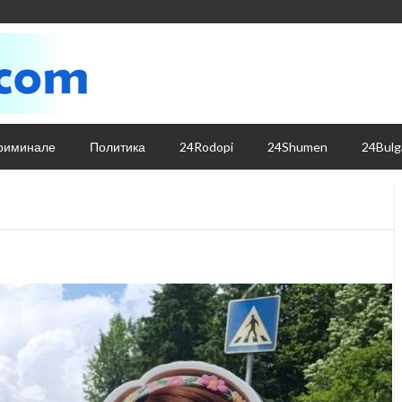
риминале
Политика
24Rodopi
24Shumen
24Bulg