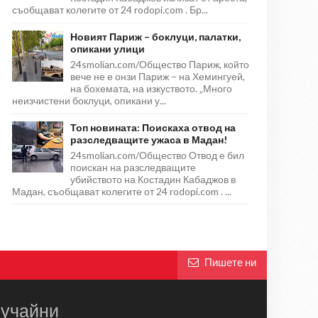
съобщават колегите от 24 rodopi.com . Бр...
Новият Париж – боклуци, палатки,
опикани улици
24smolian.com/Общество Париж, който
вече не е онзи Париж – на Хемингуей,
на бохемата, на изкуството. „Много
неизчистени боклуци, опикани у...
Топ новината: Поискаха отвод на
разследващите ужаса в Мадан!
24smolian.com/Общество Отвод е бил
поискан на разследващите
убийството на Костадин Кабаджов в
Мадан, съобщават колегите от 24 rodopi.com . ...
Пишете ни
учайни