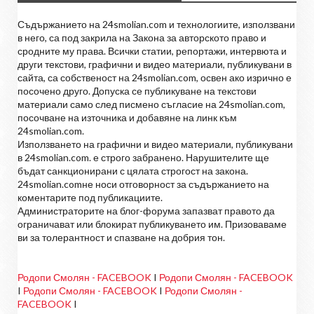
Съдържанието на 24smolian.com и технологиите, използвани
в него, са под закрила на Закона за авторското право и
сродните му права. Всички статии, репортажи, интервюта и
други текстови, графични и видео материали, публикувани в
сайта, са собственост на 24smolian.com, освен ако изрично е
посочено друго. Допуска се публикуване на текстови
материали само след писмено съгласие на 24smolian.com,
посочване на източника и добавяне на линк към
24smolian.com.
Използването на графични и видео материали, публикувани
в 24smolian.com. е строго забранено. Нарушителите ще
бъдат санкционирани с цялата строгост на закона.
24smolian.comне носи отговорност за съдържанието на
коментарите под публикациите.
Администраторите на блог-форума запазват правото да
ограничават или блокират публикуването им. Призоваваме
ви за толерантност и спазване на добрия тон.
Родопи Смолян - FACEBOOK
I
Родопи Смолян - FACEBOOK
I
Родопи Смолян - FACEBOOK
I
Родопи Смолян -
FACEBOOK
I