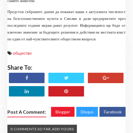
самите животни.
Предстои събраните данни да покажат каква е актуалната численост
на безстопанствените кучета в Смолян и дали предприетите през
последните години мерки дават резултат. Информацията ще бъде от
ключово значение за бъдещите решения и действия на местната власт
по един от най-чувствителните обществени въпроси.
общество
Share To:
Post A Comment:
Blogger
Disqus
Facebook
0 COMMENTS SO FAR,ADD YOURS