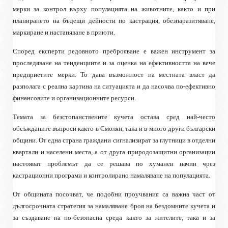
мерки за контрол върху популацията на животните, както и при
планирането на бъдещи дейности по кастрация, обезпаразитяване,
маркиране и настаняване в приюти.
Според експерти редовното преброяване е важен инструмент за
проследяване на тенденциите и за оценка на ефективността на вече
предприетите мерки. То дава възможност на местната власт да
разполага с реална картина на ситуацията и да насочва по-ефективно
финансовите и организационните ресурси.
Темата за безстопанствените кучета остава сред най-често
обсъжданите въпроси както в Смолян, така и в много други български
общини. От една страна граждани сигнализират за глутници в отделни
квартали и населени места, а от друга природозащитни организации
настояват проблемът да се решава по хуманен начин чрез
кастрационни програми и контролирано намаляване на популацията.
От общината посочват, че подобни проучвания са важна част от
дългосрочната стратегия за намаляване броя на бездомните кучета и
за създаване на по-безопасна среда както за жителите, така и за