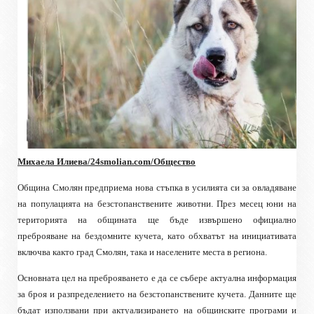
Михаела Илиева/24
smolian.com
/Общество
Община Смолян предприема нова стъпка в усилията си за овладяване
на популацията на безстопанствените животни. През месец юни на
територията на общината ще бъде извършено официално
преброяване на бездомните кучета, като обхватът на инициативата
включва както град Смолян, така и населените места в региона.
Основната цел на преброяването е да се събере актуална информация
за броя и разпределението на безстопанствените кучета. Данните ще
бъдат използвани при актуализирането на общинските програми и