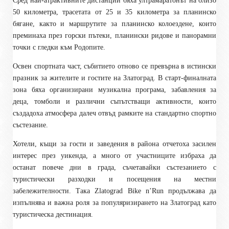
Сред най-атрактивните дистанции бяха ултрамаратонът на близо
50 километра, трасетата от 25 и 35 километра за планинско
бягане, както и маршрутите за планинско колоездене, които
преминаха през горски пътеки, планински ридове и панорамни
точки с гледки към Родопите.
Освен спортната част, събитието отново се превърна в истински
празник за жителите и гостите на Златоград. В старт-финалната
зона бяха организирани музикална програма, забавления за
деца, томболи и различни съпътстващи активности, които
създадоха атмосфера далеч отвъд рамките на стандартно спортно
състезание.
Хотели, къщи за гости и заведения в района отчетоха засилен
интерес през уикенда, а много от участниците избраха да
останат повече дни в града, съчетавайки състезанието с
туристически разходки и посещения на местни
забележителности. Така Zlatograd Bike n’Run продължава да
изпълнява и важна роля за популяризирането на Златоград като
туристическа дестинация.