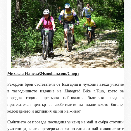
Михаела Илиева/24smolian.com/Спорт
Рекорден брой състезатели от България и чужбина взеха участие
в тазгодишното издание на Zlatograd Bike n’Run, което за
поредна година превърна най-южния български град в
притегателен център за любителите на планинското бягане,
колоезденето и активния начин на живот.
Събитието се проведе последния уикенд на май и събра стотици
участници, които премериха сили по едни от най-живописните