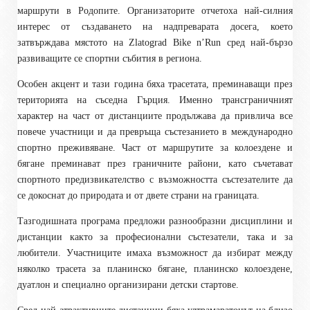
маршрути в Родопите. Организаторите отчетоха най-силния
интерес от създаването на надпреварата досега, което
затвърждава мястото на Zlatograd Bike n’Run сред най-бързо
развиващите се спортни събития в региона.
Особен акцент и тази година бяха трасетата, преминаващи през
територията на съседна Гърция. Именно трансграничният
характер на част от дистанциите продължава да привлича все
повече участници и да превръща състезанието в международно
спортно преживяване. Част от маршрутите за колоездене и
бягане преминават през граничните райони, като съчетават
спортното предизвикателство с възможността състезателите да
се докоснат до природата и от двете страни на границата.
Тазгодишната програма предложи разнообразни дисциплини и
дистанции както за професионални състезатели, така и за
любители. Участниците имаха възможност да избират между
няколко трасета за планинско бягане, планинско колоездене,
дуатлон и специално организирани детски стартове.