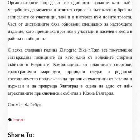
Организаторите определят тазгодишното издание като най-
мащабното до момента и отчитат сериозен ръст както в броя на
записалите се участници, така и в интереса към новите трасета.
Част от дистанциите бяха обновени специално за настоящото
издание, като преминаха през нови участъци и населени места в
района на общината.
С всяка следваща година Zlatograd Bike n’Run все по-успешно
затвърждава позициите си като едно от водещите спортни
събития в Родопите. Комбинацията от планински спортове,
трансгранични маршрути, природни гледки и родопско
гостоприемство продължава да привлича участници от различни
държави и да превръща Златоград в сцена на едно от най-
атрактивните приключенски събития в Южна България.
Снимка: Фейсбук
спорт
Share To: