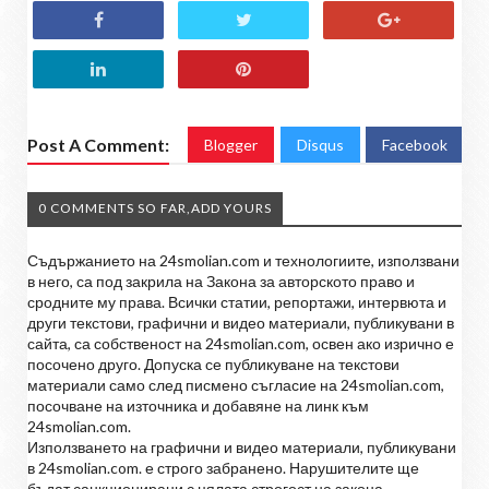
Post A Comment:
Blogger
Disqus
Facebook
0 COMMENTS SO FAR,ADD YOURS
Съдържанието на 24smolian.com и технологиите, използвани
в него, са под закрила на Закона за авторското право и
сродните му права. Всички статии, репортажи, интервюта и
други текстови, графични и видео материали, публикувани в
сайта, са собственост на 24smolian.com, освен ако изрично е
посочено друго. Допуска се публикуване на текстови
материали само след писмено съгласие на 24smolian.com,
посочване на източника и добавяне на линк към
24smolian.com.
Използването на графични и видео материали, публикувани
в 24smolian.com. е строго забранено. Нарушителите ще
бъдат санкционирани с цялата строгост на закона.