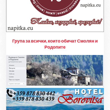
Група за всички, които обичат Смолян и
Родопите