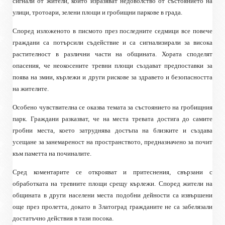
сигнали от жители, които изразяват недоволство от състоянието на
улици, тротоари, зелени площи и гробищни паркове в града.
Според изложеното в писмото през последните седмици все повече
граждани са потърсили съдействие и са сигнализирали за висока
растителност в различни части на общината. Хората споделят
опасения, че неокосените тревни площи създават предпоставки за
поява на змии, кърлежи и други рискове за здравето и безопасността
на жителите.
Особено чувствителна се оказва темата за състоянието на гробищния
парк. Граждани разказват, че на места тревата достига до самите
гробни места, което затруднява достъпа на близките и създава
усещане за занемареност на пространството, предназначено за почит
към паметта на починалите.
Сред коментарите се открояват и притеснения, свързани с
обработката на тревните площи срещу кърлежи. Според жители на
общината в други населени места подобни дейности са извършени
още през пролетта, докато в Златоград гражданите не са забелязали
достатъчно действия в тази посока.