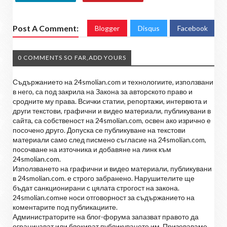
Post A Comment:
Blogger
Disqus
Facebook
0 COMMENTS SO FAR,ADD YOURS
Съдържанието на 24smolian.com и технологиите, използвани
в него, са под закрила на Закона за авторското право и
сродните му права. Всички статии, репортажи, интервюта и
други текстови, графични и видео материали, публикувани в
сайта, са собственост на 24smolian.com, освен ако изрично е
посочено друго. Допуска се публикуване на текстови
материали само след писмено съгласие на 24smolian.com,
посочване на източника и добавяне на линк към
24smolian.com.
Използването на графични и видео материали, публикувани
в 24smolian.com. е строго забранено. Нарушителите ще
бъдат санкционирани с цялата строгост на закона.
24smolian.comне носи отговорност за съдържанието на
коментарите под публикациите.
Администраторите на блог-форума запазват правото да
ограничават или блокират публикуването им. Призоваваме