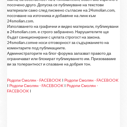
посочено друго. Допуска се публикуване на текстови
материали само след писмено съгласие на 24smolian.com,
посочване на източника и добавяне на линк към
24smolian.com.
Използването на графични и видео материали, публикувани
в 24smolian.com. е строго забранено. Нарушителите ще
бъдат санкционирани с цялата строгост на закона.
24smolian.comне носи отговорност за съдържанието на
коментарите под публикациите.
Администраторите на блог-форума запазват правото да
ограничават или блокират публикуването им. Призоваваме
ви за толерантност и спазване на добрия тон.
Родопи Смолян - FACEBOOK
I
Родопи Смолян - FACEBOOK
I
Родопи Смолян - FACEBOOK
I
Родопи Смолян -
FACEBOOK
I