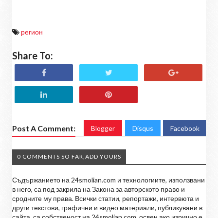
регион
Share To:
Post A Comment:
Blogger
Disqus
Facebook
0 COMMENTS SO FAR,ADD YOURS
Съдържанието на 24smolian.com и технологиите, използвани
в него, са под закрила на Закона за авторското право и
сродните му права. Всички статии, репортажи, интервюта и
други текстови, графични и видео материали, публикувани в
сайта, са собственост на 24smolian.com, освен ако изрично е