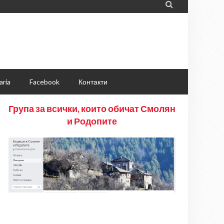

aria
Facebook
Контакти
Група за всички, които обичат Смолян
и Родопите