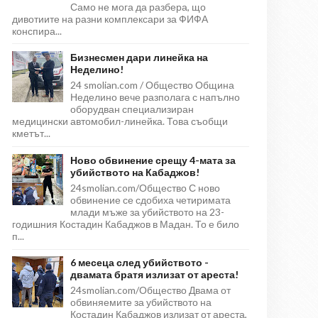
Само не мога да разбера, що
дивотиите на разни комплексари за ФИФА
конспира...
Бизнесмен дари линейка на
Неделино!
24 smolian.com / Общество Община
Неделино вече разполага с напълно
оборудван специализиран
медицински автомобил-линейка. Това съобщи
кметът...
Ново обвинение срещу 4-мата за
убийството на Кабаджов!
24smolian.com/Общество С ново
обвинение се сдобиха четиримата
млади мъже за убийството на 23-
годишния Костадин Кабаджов в Мадан. То е било
п...
6 месеца след убийството -
двамата братя излизат от ареста!
24smolian.com/Общество Двама от
обвиняемите за убийството на
Костадин Кабаджов излизат от ареста,