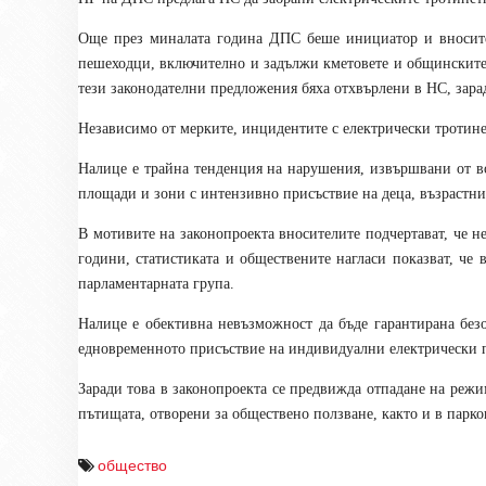
Още през миналата година ДПС беше инициатор и вносител
пешеходци, включително и задължи кметовете и общинските 
тези законодателни предложения бяха отхвърлени в НС, зара
Независимо от мерките, инцидентите с електрически тротине
Налице е трайна тенденция на нарушения, извършвани от во
площади и зони с интензивно присъствие на деца, възрастни
В мотивите на законопроекта вносителите подчертават, че 
години, статистиката и обществените нагласи показват, че
парламентарната група
.
Налице е обективна невъзможност да бъде гарантирана без
едновременното присъствие на индивидуални електрически пр
Заради това в законопроекта се предвижда отпадане на реж
пътищата, отворени за обществено ползване, както и в парк
общество