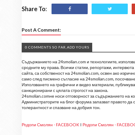
Share To:
Post A Comment:
0 COMMENTS SO FAR,ADD YOURS
Съдържанието на 24smolian.com и технологиите, използван
сродните му права. Всички статии, репортажи, интервюта 
сайта, са собственост на 24smolian.com, освен ако изрич
само след писмено съгласие на 24smolian.com, посочване
Използването на графични и видео материали, публикува
санкционирани с цялата строгост на закона.
24smolian.comне носи отговорност за съдържанието на к
Администраторите на блог-форума запазват правото да о
толерантност и спазване на добрия тон.
Родопи Смолян - FACEBOOK
I
Родопи Смолян - FACEB