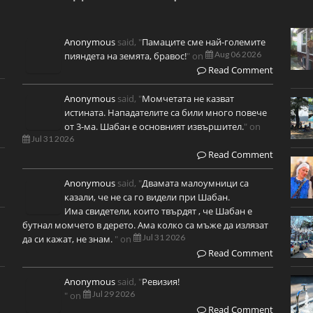
Anonymous
said, "
Памаците сме най-големите
Aug 06 2026
пияндета на земята, бравос!
" on
Read Comment
Anonymous
said, "
Момчетата не казват
истината. Нападателите са били много повече
от 3-ма. Шабан е основният извършител.
" on
Jul 31 2026
Read Comment
Anonymous
said, "
Двамата малоумници са
казали, че не са го видели при Шабан.
Има свидетели, които твърдят , че Шабан е
бутнал момчето в дерето. Ама колко са мъже да излязат
Jul 31 2026
да си кажат, не знам.
" on
Read Comment
Anonymous
said, "
Ревизия!
Jul 29 2026
" on
Read Comment