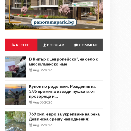
RECENT
POPULAR
COMMENT
В Кипър с „европейско“, на село с
мюсюлманско име
Aug 06 2026
-
Купон по родопски: Рожденик на
3,85 промила извади пушката от
прозореца и…
Aug 06 2026
-
769 хил. евро за укрепване на река
Девинска срещу наводнения!
Aug 06 2026
-