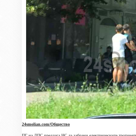
24smolian.com/Общество
ПГ на ДПС предлага НС да забрани електрическите тротинет