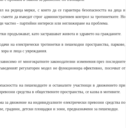
 на редица мерки, с които да се гарантира безопасността на деца и
съвети да въведат строг административен контрол за тротинетките. Но
ди частно - партийни интереси или неглижиране на проблема.
тки продължават, като застрашават живота и здравето на гражданите.
дачи на електрически тротинетки в пешеходни пространства, паркове,
 хора и лица с увреждания.
независимо от многократните законодателни изменения през последните
 въведеният регулаторен модел не функционира ефективно
, посочват от
опасността на пешеходците и останалите участници в движението при
евозни средства в обществените пространства, се казва в мотивите.
има за движение на индивидуалните електрически превозни средства по
ове, градини, детски площадки и зони, предназначени за пешеходци.