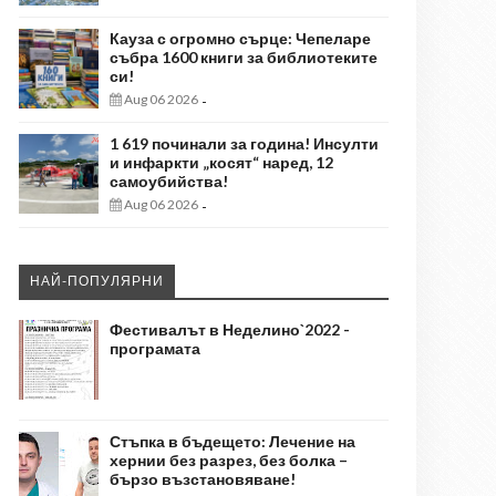
Кауза с огромно сърце: Чепеларе
събра 1600 книги за библиотеките
си!
Aug 06 2026
-
1 619 починали за година! Инсулти
и инфаркти „косят“ наред, 12
самоубийства!
Aug 06 2026
-
НАЙ-ПОПУЛЯРНИ
Фестивалът в Неделино`2022 -
програмата
Стъпка в бъдещето: Лечение на
хернии без разрез, без болка –
бързо възстановяване!