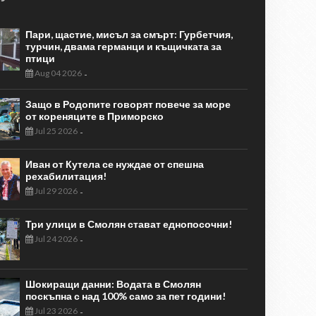
Пари, щастие, мисъл за смърт: Гурбетчия,
турчин, двама германци и къщичката за
птици
Aug 04 2026
-
Защо в Родопите говорят повече за море
от кореняците в Приморско
Jul 25 2026
-
Иван от Кутела се нуждае от спешна
рехабилитация!
Jul 29 2026
-
Три улици в Смолян стават еднопосочни!
Jul 24 2026
-
Шокиращи данни: Водата в Смолян
поскъпна с над 100% само за пет години!
Jul 23 2026
-