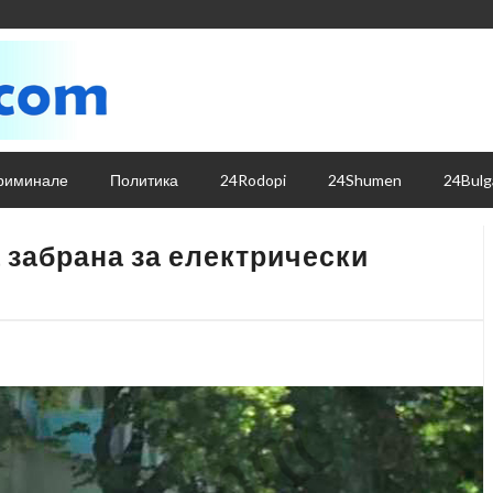
риминале
Политика
24Rodopi
24Shumen
24Bulg
 забрана за електрически