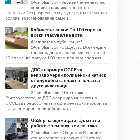
24smolian.com/Здраве Лечението на
херниите навлиза в нов етап –
операции без разрези на мускулите, с минимална
болка и възстановяване само з...
Кабинетът реши: По 100 евро за
всеки гласувал на вота!
(Не)платена публикация!
24smolian.com/Общество Всеки един
гласоподавател по време на вота на
19 април ще получи 100 евро, веднага след кат...
ДПС алармира ОССЕ за
неправомерен полицейски натиск
от служебната власт в полза на
други участници
24 smolian.com / Политика
Ръководството на ДПС алармира мисията на
ОССЕ за предсрочните парламентарни избори за
неправомерен полицейски нат...
ОбЗор на седмицата: Цялата ни
работа е хем така, хем по-така
24smolian.com/Общество Испания
стана световен шампион. Честито!