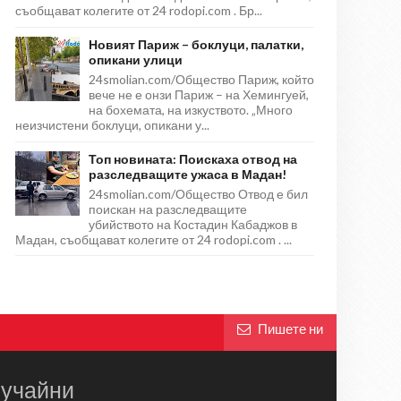
съобщават колегите от 24 rodopi.com . Бр...
Новият Париж – боклуци, палатки,
опикани улици
24smolian.com/Общество Париж, който
вече не е онзи Париж – на Хемингуей,
на бохемата, на изкуството. „Много
неизчистени боклуци, опикани у...
Топ новината: Поискаха отвод на
разследващите ужаса в Мадан!
24smolian.com/Общество Отвод е бил
поискан на разследващите
убийството на Костадин Кабаджов в
Мадан, съобщават колегите от 24 rodopi.com . ...
Пишете ни
учайни