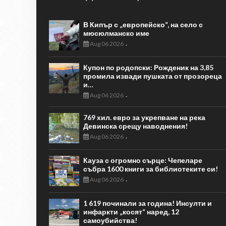
В Кипър с „европейско“, на село с
мюсюлманско име
Aug 06 2026
-
Купон по родопски: Рожденик на 3,85
промила извади пушката от прозореца
и…
Aug 06 2026
-
769 хил. евро за укрепване на река
Девинска срещу наводнения!
Aug 06 2026
-
Кауза с огромно сърце: Чепеларе
събра 1600 книги за библиотеките си!
Aug 06 2026
-
1 619 починали за година! Инсулти и
инфаркти „косят“ наред, 12
самоубийства!