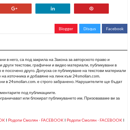
Blogger
Disqus
Facebook
и в него, са под закрила на Закона за авторското право и
и други текстови, графични и видео материали, публикувани в
но е посочено друго. Допуска се публикуване на текстови материали
 на източника и добавяне на линк към 24smolian.com.
ни в 24smolian.com. е строго забранено. Нарушителите ще бъдат
оментарите под публикациите.
граничават или блокират публикуването им. Призоваваме ви за
OOK
I
Родопи Смолян - FACEBOOK
I
Родопи Смолян - FACEBOOK
I