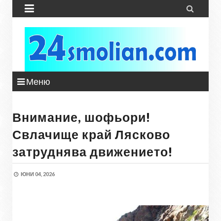


Меню
Внимание, шофьори!
Свлачище край Лясково
затруднява движението!
ЮНИ 04, 2026