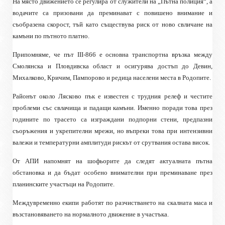
На място движението се регулира от служители на „Пътна полиция“, а
водачите са призовани да преминават с повишено внимание и
съобразена скорост, тъй като съществува риск от ново свличане на
камъни по пътното платно.
Припомняме, че път III-866 е основна транспортна връзка между
Смолянска и Пловдивска област и осигурява достъп до Девин,
Михалково, Кричим, Пампорово и редица населени места в Родопите.
Районът около Лясково пък е известен с трудния релеф и честите
проблеми със свлачища и падащи камъни. Именно поради това през
годините по трасето са изграждани подпорни стени, предпазни
съоръжения и укрепителни мрежи, но въпреки това при интензивни
валежи и температурни амплитуди рискът от срутвания остава висок.
От АПИ напомнят на шофьорите да следят актуалната пътна
обстановка и да бъдат особено внимателни при преминаване през
планинските участъци на Родопите.
Междувременно екипи работят по разчистването на скалната маса и
възстановяването на нормалното движение в участъка.