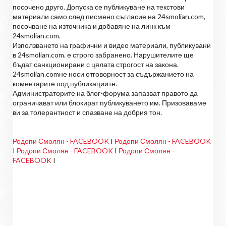
посочено друго. Допуска се публикуване на текстови
материали само след писмено съгласие на 24smolian.com,
посочване на източника и добавяне на линк към
24smolian.com.
Използването на графични и видео материали, публикувани
в 24smolian.com. е строго забранено. Нарушителите ще
бъдат санкционирани с цялата строгост на закона.
24smolian.comне носи отговорност за съдържанието на
коментарите под публикациите.
Администраторите на блог-форума запазват правото да
ограничават или блокират публикуването им. Призоваваме
ви за толерантност и спазване на добрия тон.
Родопи Смолян - FACEBOOK
I
Родопи Смолян - FACEBOOK
I
Родопи Смолян - FACEBOOK
I
Родопи Смолян -
FACEBOOK
I