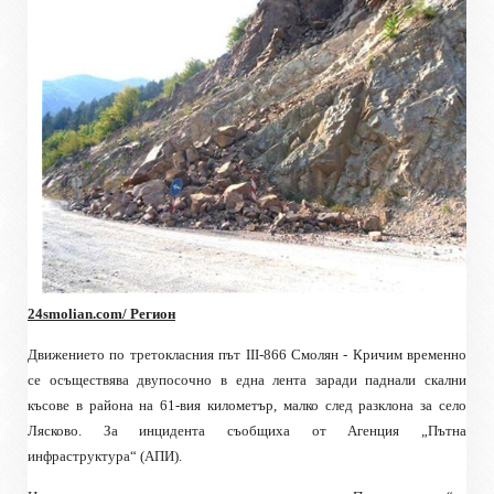
24smolian.com
/ Регион
Движението по третокласния път III-866 Смолян - Кричим временно
се осъществява двупосочно в една лента заради паднали скални
късове в района на 61-вия километър, малко след разклона за село
Лясково. За инцидента съобщиха от Агенция „Пътна
инфраструктура“ (АПИ).