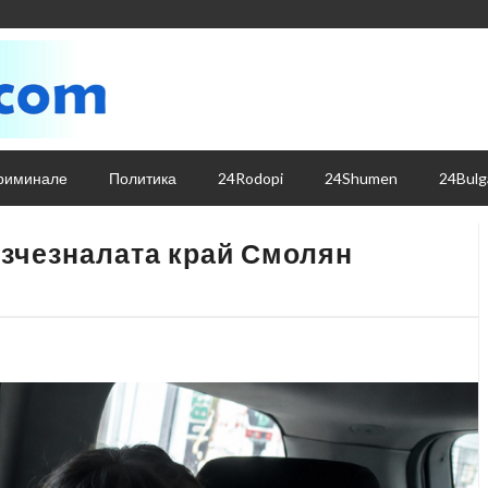
риминале
Политика
24Rodopi
24Shumen
24Bulg
изчезналата край Смолян