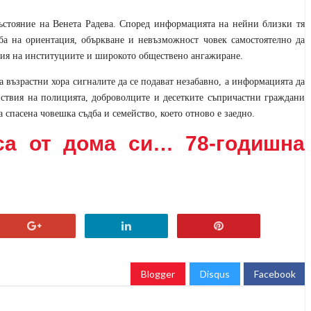
състояние на Венета Радева. Според информацията на нейни близки тя
уба на ориентация, объркване и невъзможност човек самостоятелно да
ция на институциите и широкото обществено ангажиране.
 възрастни хора сигналите да се подават незабавно, а информацията да
йствия на полицията, доброволците и десетките съпричастни граждани
 спасена човешка съдба и семейство, което отново е заедно.
са от дома си… 78-годишна
Blogger
Disqus
Facebook