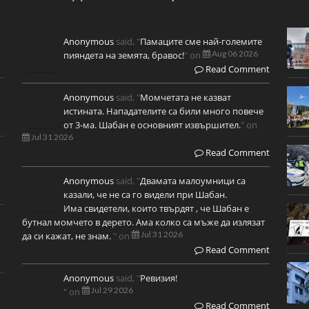
Anonymous
said, "
Памаците сме най-големите
Aug 06 2026
пияндета на земята, бравос!
" on
Read Comment
Anonymous
said, "
Момчетата не казват
истината. Нападателите са били много повече
от 3-ма. Шабан е основният извършител.
" on
Jul 31 2026
Read Comment
Anonymous
said, "
Двамата малоумници са
казали, че не са го видели при Шабан.
Има свидетели, които твърдят , че Шабан е
бутнал момчето в дерето. Ама колко са мъже да излязат
Jul 31 2026
да си кажат, не знам.
" on
Read Comment
Anonymous
said, "
Ревизия!
Jul 29 2026
" on
Read Comment