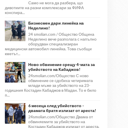
Само не мога да разбера, що
дивотиите на разни комплексари за ФИФА
конспира...
Бизнесмен дари линейка на
Неделино!
24 smolian.com / Общество Община
Неделино вече разполага с напълно
оборудван специализиран
медицински автомобил-линейка. Това съобщи
кметът...
Ново обвинение срещу 4-мата за
убийството на Кабаджов!
24smolian.com/Общество С ново
обвинение се сдобиха четиримата
млади мъже за убийството на 23-
годишния Костадин Кабаджов в Мадан. То е било
п...
6 месеца след убийството -
двамата братя излизат от ареста!
24smolian.com/Общество Двама от
обвиняемите за убийството на
Костадин Кабаджов излизат от ареста,