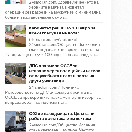
24smolian.com/Здраве Лечението на
херниите навлиза в нов етап –
операции без разрези на мускулите, с минимална
болка и възстановяване само з...
Кабинетът реши: По 100 евро за
всеки гласувал на вота!
(Не)платена публикация!
24smolian.com/Общество Всеки един
гласоподавател по време на вота на
19 април ще получи 100 евро, веднага след кат...
ДПС алармира ОССЕ за
неправомерен полицейски натиск
от служебната власт в полза на
други участници
24 smolian.com / Политика
Ръководството на ДПС алармира мисията на
ОССЕ за предсрочните парламентарни избори за
неправомерен полицейски нат...
ОбЗор на седмицата: Цялата ни
работа е хем така, хем по-така
24smolian.com/Общество Испания
стана световен шампион. Честито!