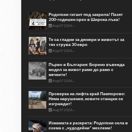
Родопски гигант под закрила! Пазят
200-годишен орех в Широка лъка!
Aug 07 2026
-
Те са гладни за дюнери и животът за
тях струва 30 евро
Aug 07 2026
-
Първо в България: Борино въвежда
модел за живот рамо до рамо с
мечките!
Aug 07 2026
-
Проверка на лифта край Пампорово:
Няма нарушения, новите станции се
изграждат!
Aug 07 2026
-
Измамата е разкрита: Родопски села в
схема с „чудодейни“ мехлеми!