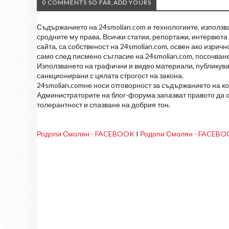
0 COMMENTS SO FAR,ADD YOURS
Съдържанието на 24smolian.com и технологиите, използван
сродните му права. Всички статии, репортажи, интервюта 
сайта, са собственост на 24smolian.com, освен ако изрич
само след писмено съгласие на 24smolian.com, посочване
Използването на графични и видео материали, публикува
санкционирани с цялата строгост на закона.
24smolian.comне носи отговорност за съдържанието на к
Администраторите на блог-форума запазват правото да о
толерантност и спазване на добрия тон.
Родопи Смолян - FACEBOOK
I
Родопи Смолян - FACEB