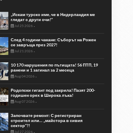
„Искам турско име, че в Нидерландия ме
гледат с други очи!“
Jul 25 2026
-
След 4 години чакане: Съборът на Рожен
се завръща през 2027!
Jul 21 2026
-
10 170 нарушения по пътищата! 56 ПТП, 19
ранени и 1 загинал за 2 месеца
Aug 04 2026
-
Родопски гигант под закрила! Пазят 200-
годишен орех в Широка лъка!
Aug 07 2026
-
Започвате ремонт: С регистриран
строител или… „майстора в сивия
сектор“?!
Jul 27 2026
-