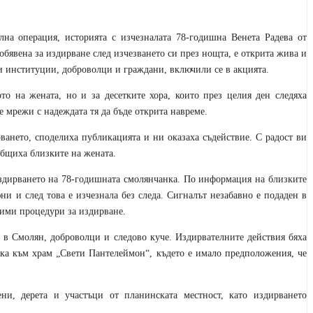
лна операция, историята с изчезналата 78-годишна Венета Радева от
обявена за издирване след изчезването си през нощта, е открита жива и
и институции, доброволци и граждани, включили се в акцията.
то на жената, но и за десетките хора, които през целия ден следяха
 мрежи с надеждата тя да бъде открита навреме.
ването, споделиха публикацията и ни оказаха съдействие. С радост ви
общиха близките на жената.
здирването на 78-годишната смолянчанка. По информация на близките
ни и след това е изчезнала без следа. Сигналът незабавно е подаден в
дими процедури за издирване.
 в Смолян, доброволци и следово куче. Издирвателните действия бяха
ока към храм „Свети Пантелеймон“, където е имало предположения, че
ени, дерета и участъци от планинската местност, като издирването