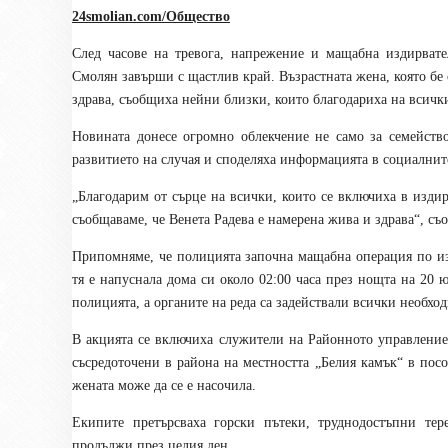
24smolian.com/Общество
След часове на тревога, напрежение и мащабна издирвате
Смолян завърши с щастлив край. Възрастната жена, която бе 
здрава, съобщиха нейни близки, които благодариха на всичк
Новината донесе огромно облекчение не само за семейство
развитието на случая и споделяха информацията в социалните
„Благодарим от сърце на всички, които се включиха в издир
съобщаваме, че Венета Радева е намерена жива и здрава“, съ
Припомняме, че полицията започна мащабна операция по и
тя е напуснала дома си около 02:00 часа през нощта на 20 ю
полицията, а органите на реда са задействали всички необхо
В акцията се включиха служители на Районното управление
съсредоточени в района на местността „Белия камък“ в пос
жената може да се е насочила.
Екипите претърсваха горски пътеки, труднодостъпни тер
продължи през целия ден.