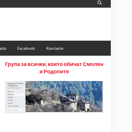

aria
Facebook
Контакти
Група за всички, които обичат Смолян
и Родопите