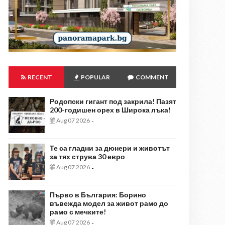
RECENT
POPULAR
COMMENT
Родопски гигант под закрила! Пазят
200-годишен орех в Широка лъка!
Aug 07 2026
-
Те са гладни за дюнери и животът
за тях струва 30 евро
Aug 07 2026
-
Първо в България: Борино
въвежда модел за живот рамо до
рамо с мечките!
Aug 07 2026
-