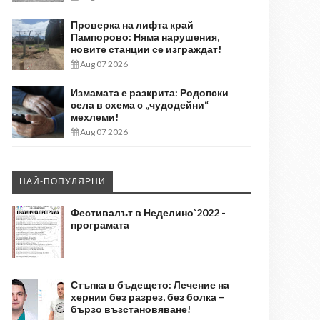
Проверка на лифта край
Пампорово: Няма нарушения,
новите станции се изграждат!
Aug 07 2026
-
Измамата е разкрита: Родопски
села в схема с „чудодейни“
мехлеми!
Aug 07 2026
-
НАЙ-ПОПУЛЯРНИ
Фестивалът в Неделино`2022 -
програмата
Стъпка в бъдещето: Лечение на
хернии без разрез, без болка –
бързо възстановяване!