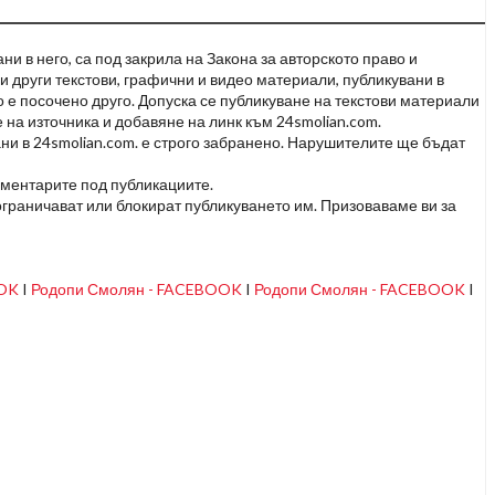
и в него, са под закрила на Закона за авторското право и
и други текстови, графични и видео материали, публикувани в
но е посочено друго. Допуска се публикуване на текстови материали
 на източника и добавяне на линк към 24smolian.com.
ни в 24smolian.com. е строго забранено. Нарушителите ще бъдат
оментарите под публикациите.
граничават или блокират публикуването им. Призоваваме ви за
OOK
I
Родопи Смолян - FACEBOOK
I
Родопи Смолян - FACEBOOK
I