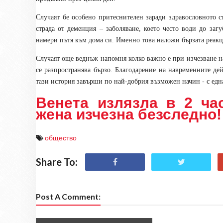
Случаят бе особено притеснителен заради здравословното 
страда от деменция – заболяване, което често води до заг
намери пътя към дома си. Именно това наложи бързата реак
Случаят още веднъж напомня колко важно е при изчезване на
се разпространява бързо. Благодарение на навременните де
тази история завърши по най-добрия възможен начин - с една
Венета излязла в 2 ча
жена изчезна безследно!
общество
Share To:
Post A Comment: