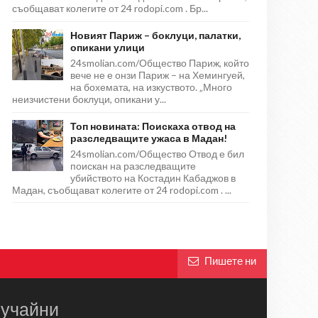
съобщават колегите от 24 rodopi.com . Бр...
Новият Париж – боклуци, палатки,
опикани улици
24smolian.com/Общество Париж, който
вече не е онзи Париж – на Хемингуей,
на бохемата, на изкуството. „Много
неизчистени боклуци, опикани у...
Топ новината: Поискаха отвод на
разследващите ужаса в Мадан!
24smolian.com/Общество Отвод е бил
поискан на разследващите
убийството на Костадин Кабаджов в
Мадан, съобщават колегите от 24 rodopi.com . ...
Пишете ни
учайни