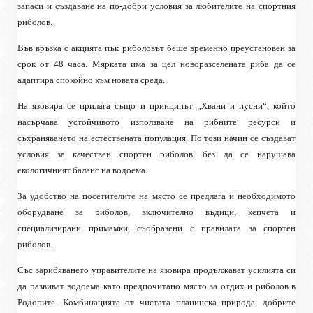
запаси и създаване на по-добри условия за любителите на спортния
риболов.
Във връзка с акцията пък риболовът беше временно преустановен за
срок от 48 часа. Мярката има за цел новоразселената риба да се
адаптира спокойно към новата среда.
На язовира се прилага също и принципът „Хвани и пусни“, който
насърчава устойчивото използване на рибните ресурси и
съхраняването на естествената популация. По този начин се създават
условия за качествен спортен риболов, без да се нарушава
екологичният баланс на водоема.
За удобство на посетителите на място се предлага и необходимото
оборудване за риболов, включително въдици, кепчета и
специализирани примамки, съобразени с правилата за спортен
риболов.
Със зарибяването управителите на язовира продължават усилията си
да развиват водоема като предпочитано място за отдих и риболов в
Родопите. Комбинацията от чистата планинска природа, добрите