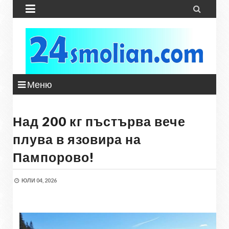


Меню
Над 200 кг пъстърва вече
плува в язовира на
Пампорово!
ЮЛИ 04, 2026