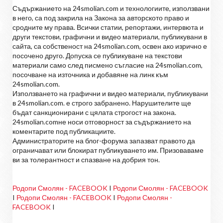
Съдържанието на 24smolian.com и технологиите, използвани
в него, са под закрила на Закона за авторското право и
сродните му права. Всички статии, репортажи, интервюта и
други текстови, графични и видео материали, публикувани в
сайта, са собственост на 24smolian.com, освен ако изрично е
посочено друго. Допуска се публикуване на текстови
материали само след писмено съгласие на 24smolian.com,
посочване на източника и добавяне на линк към
24smolian.com.
Използването на графични и видео материали, публикувани
в 24smolian.com. е строго забранено. Нарушителите ще
бъдат санкционирани с цялата строгост на закона.
24smolian.comне носи отговорност за съдържанието на
коментарите под публикациите.
Администраторите на блог-форума запазват правото да
ограничават или блокират публикуването им. Призоваваме
ви за толерантност и спазване на добрия тон.
Родопи Смолян - FACEBOOK
I
Родопи Смолян - FACEBOOK
I
Родопи Смолян - FACEBOOK
I
Родопи Смолян -
FACEBOOK
I