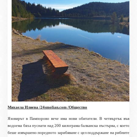
Михаела Илиева /24smolian.com
/Общество
Язовирът в Пампорово вече има нови обитатели. В четвъртък във
водоема бяха пуснати над 200 килограма балканска пъстърва, с което
беше извършено поредното зарибяване с цел поддържане на рибните