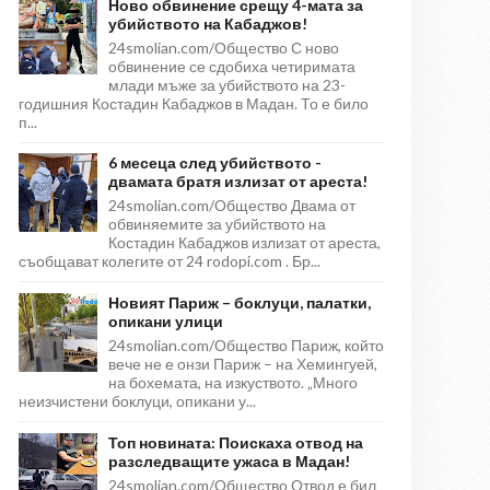
Ново обвинение срещу 4-мата за
убийството на Кабаджов!
24smolian.com/Общество С ново
обвинение се сдобиха четиримата
млади мъже за убийството на 23-
годишния Костадин Кабаджов в Мадан. То е било
п...
6 месеца след убийството -
двамата братя излизат от ареста!
24smolian.com/Общество Двама от
обвиняемите за убийството на
Костадин Кабаджов излизат от ареста,
съобщават колегите от 24 rodopi.com . Бр...
Новият Париж – боклуци, палатки,
опикани улици
24smolian.com/Общество Париж, който
вече не е онзи Париж – на Хемингуей,
на бохемата, на изкуството. „Много
неизчистени боклуци, опикани у...
Топ новината: Поискаха отвод на
разследващите ужаса в Мадан!
24smolian.com/Общество Отвод е бил