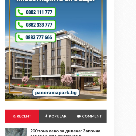
RECENT
POPULAR
COMMENT
200 тона сено за дивеча: Започна
сенокосната кампания в