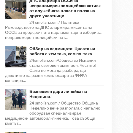
ДПС алармира ОССЕ за
неправомерен полицейски натиск
от служебната власт в полза на
други участници
24 smolian.com / Политика
Ръководството на ДПС алармира мисията на
ОССЕ за предсрочните парламентарни избори за
неправомерен полицейски нат...
ОбЗор на седмицата: Цялата ни
работа е хем така, хем по-така
24smolian.com/Общество Испания
стана световен шампион. Честито!
Само не мога да разбера, що
дивотиите на разни комплексари за ФИФА
конспира...
Бизнесмен дари линейка на
Неделино!
24 smolian.com / Общество Община
Неделино вече разполага с напълно
оборудван специализиран
медицински автомобил-линейка. Това съобщи
кметът...