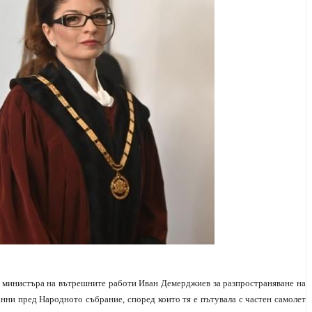
и министъра на вътрешните работи Иван Демерджиев за разпространяване на
нни пред Народното събрание, според които тя е пътувала с частен самолет