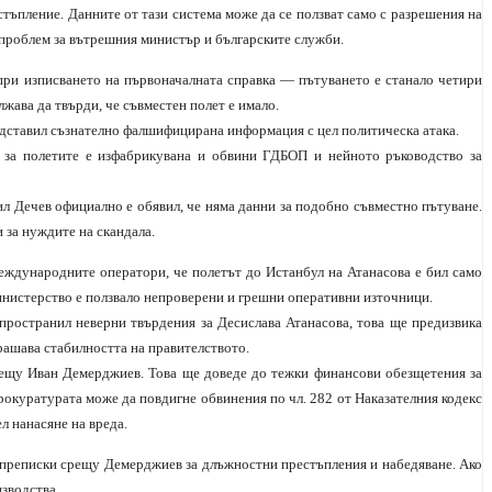
тъпление. Данните от тази система може да се ползват само с разрешения на
е проблем за вътрешния министър и българските служби.
при изписването на първоначалната справка — пътуването е станало четири
лжава да твърди, че съвместен полет е имало.
едставил съзнателно фалшифицирана информация с цел политическа атака.
 за полетите е изфабрикувана и обвини ГДБОП и нейното ръководство за
 Дечев официално е обявил, че няма данни за подобно съвместно пътуване.
 за нуждите на скандала.
международните оператори, че полетът до Истанбул на Атанасова е бил само
инистерство е ползвало непроверени и грешни оперативни източници.
пространил неверни твърдения за Десислава Атанасова, това ще предизвика
рашава стабилността на правителството.
рещу Иван Демерджиев. Това ще доведе до тежки финансови обезщетения за
окуратурата може да повдигне обвинения по чл. 282 от Наказателния кодекс
л нанасяне на вреда.
 преписки срещу Демерджиев за длъжностни престъпления и набедяване. Ако
зводства.