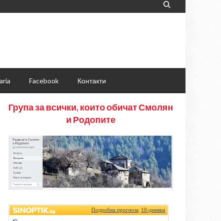

aria
Facebook
Контакти
Група за всички, които обичат Смолян
и Родопите