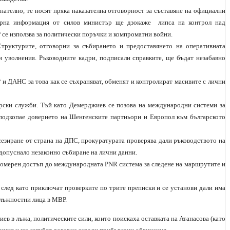
ателно, те носят пряка наказателна отговорност за съставяне на официални
вярна информация от силов министър ще дзокаже липса на контрол над
се използва за политически поръчки и компроматни войни.
труктурите, отговорни за събирането и предоставянето на оперативната
уволнения. Ръководните кадри, подписали справките, ще бъдат незабавно
и ДАНС за това как се съхраняват, обменят и контролират масивите с лични
рски служби. Тъй като Демерджиев се позова на международни системи за
подкопае доверието на Шенгенските партньори и Европол към българското
езиране от страна на ДПС, прокуратурата проверява дали ръководството на
 допуснало незаконно събиране на лични данни.
авомерен достъп до международната PNR система за следене на маршрутите и
след като приключат проверките по трите преписки и се установи дали има
длъжностни лица в МВР.
в в лъжа, политическите сили, които поискаха оставката на Атанасова (като