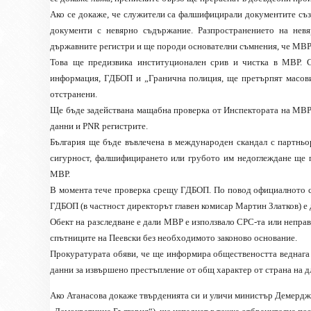
Ако се докаже, че служители са фалшифицирали документите съзн
документи с невярно съдържание. Разпространението на не
държавните регистри и ще породи основателни съмнения, че МВР 
Това ще предизвика институционален срив и чистка в МВР. С
информация, ГДБОП и „Гранична полиция, ще претърпят масови 
отстранени.
Ще бъде задействана мащабна проверка от Инспектората на МВР 
данни и PNR регистрите.
България ще бъде въвлечена в международен скандал с партньо
сигурност, фалшифицирането или грубото им недоглеждане ще 
МВР.
В момента тече проверка срещу ГДБОП. По повод официалното с
ГДБОП (в частност директорът главен комисар Мартин Златков) е
Обект на разследване е дали МВР е използвало СРС-та или непр
спътниците на Пеевски без необходимото законово основание.
Прокуратурата обяви, че ще информира обществеността веднага 
данни за извършено престъпление от общ характер от страна на 
Ако Атанасова докаже твърденията си и уличи министър Демерджие