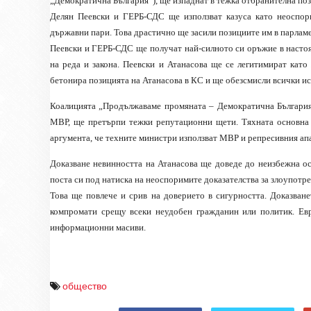
„Демократична България“), ще изпаднат в тежка отбранителна поз
Делян Пеевски и ГЕРБ-СДС ще използват казуса като неоспори
държавни пари. Това драстично ще засили позициите им в парламе
Пеевски и ГЕРБ-СДС ще получат най-силното си оръжие в настоя
на реда и закона. Пеевски и Атанасова ще се легитимират като
бетонира позицията на Атанасова в КС и ще обезсмисли всички ис
Коалицията „Продължаваме промяната – Демократична България“,
МВР, ще претърпи тежки репутационни щети. Тяхната основна т
аргумента, че техните министри използват МВР и репресивния апа
Доказване невинността на Атанасова ще доведе до неизбежна о
поста си под натиска на неоспоримите доказателства за злоупотреб
Това ще повлече и срив на доверието в сигурността. Доказван
компромати срещу всеки неудобен гражданин или политик. Евр
информационни масиви.
общество