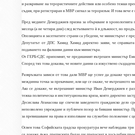
и разкриване на терористичните действия или особено тежки прес
съдия, при регистриран в МВР сигнал за тероризъм. И това вече 
Пред медиите Демерджиев призна за объркване в хронологията 
месеца (а не четири дни) след встъпването ѝ в длъжност, но продъ
Опозицията и засегнатите страни са убедени, че министърът е пр
Депутатът от ДПС Хамид Хамид директно заяви, че справката
подаването на фалшиви данни към министъра.
От ГЕРБ-СДС припомнят, че предишният вътрешен министър Емил
Според тях това доказва, че новите данни са изкуствено създадени
Развръзката зависи от това дали МВР ще успее да докаже чрез 
междинна точка за прекачване, или ще се окаже, че вътрешното м
Ако се докаже, че вътрешният министър Иван Демерджиев е раз
тежка политическа и институционална криза, която директно заст
Десислава Атанасова ще спечели заведеното гражданско дело с
непозволено увреждане и публичен позор за бившия министър. Пр
за превишаване на права и използване на служебно положение с це
Освен това Софийската градска прокуратура вече наблюдава три
се докаже лъжа, преписките бързо ще прераснат в досъдебни прои