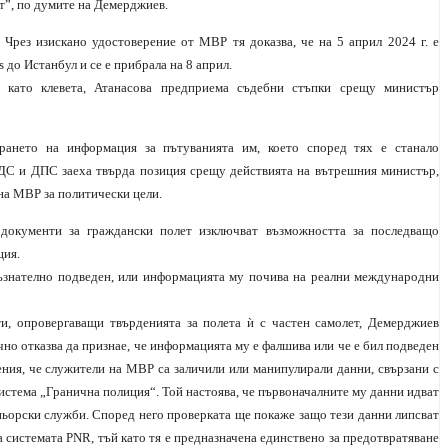
т”, по думите на Демерджиев.
 Чрез изискано удостоверение от МВР тя доказва, че на 5 април 2024 г. е
s до Истанбул и се е прибрала на 8 април.
я като клевета, Атанасова предприема съдебни стъпки срещу министър
рането на информация за пътуванията им, което според тях е станало
СДС и ДПС заеха твърда позиция срещу действията на вътрешния министър,
на МВР за политически цели.
 документи за граждански полет изключват възможността за последващо
ция.
знателно подведен, или информацията му почива на реални международни
и, опровергаващи твърденията за полета ѝ с частен самолет, Демерджиев
но отказва да признае, че информацията му е фалшива или че е бил подведен
ния, че служители на МВР са заличили или манипулирали данни, свързани с
система „Гранична полиция“. Той настоява, че първоначалните му данни идват
ньорски служби. Според него проверката ще покаже защо тези данни липсват
а системата PNR, тъй като тя е предназначена единствено за предотвратяване