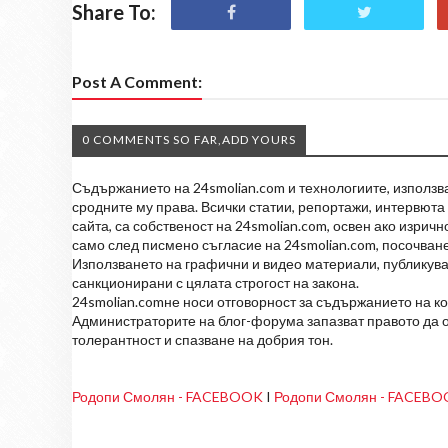
Share To:
Post A Comment:
0 COMMENTS SO FAR,ADD YOURS
Съдържанието на 24smolian.com и технологиите, използван
сродните му права. Всички статии, репортажи, интервюта 
сайта, са собственост на 24smolian.com, освен ако изрич
само след писмено съгласие на 24smolian.com, посочване
Използването на графични и видео материали, публикува
санкционирани с цялата строгост на закона.
24smolian.comне носи отговорност за съдържанието на к
Администраторите на блог-форума запазват правото да о
толерантност и спазване на добрия тон.
Родопи Смолян - FACEBOOK
I
Родопи Смолян - FACEB