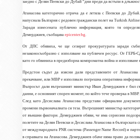
заедно с Делян Пеевски до Дубай “дни преди да встъпи в длъжнос
Атанасова категорично отрича да е летяла с Пеевски до Дубай.
напуснала България с редовен граждански полет на Turkish Airline
Заради изнесената публично информация, която тя определ
Демерджиев, съобщава
epicenter.bg
.
От ДПС обявиха, че ще сезират прокуратурата заради съби
незаконосъобразно с използване на публичен ресурс. От ГЕРБ-
като го обвиниха в предизборна компроматна война и използване 
Предстои съдът да изясни дали представените от Атанасова
прекачване, или МВР е използвало погрешна оперативна информа
Въпросът дали вътрешният министър Иван Демерджиев е бил съ
данни, е основният спорен момент, по който тече проверка в МВР.
След като Десислава Атанасова представи официални документ
промени първоначалната си теза. Вътрешният министър категорич
от външни фактори. Демерджиев обяви, че има сериозни подозре
полетите на Делян Пеевски и Десислава Атанасова в българската 
от международната PNR система (Passenger Name Record) и парт
в справката на Атанасова. Демерджиев обаче няма право да ползв