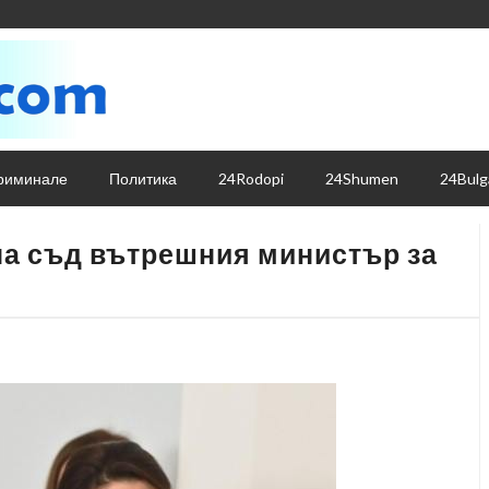
риминале
Политика
24Rodopi
24Shumen
24Bulg
на съд вътрешния министър за