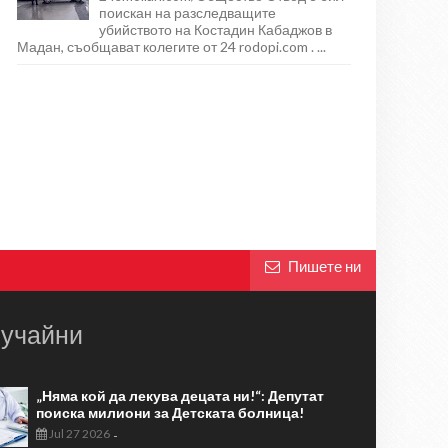
поискан на разследващите
убийството на Костадин Кабаджов в
Мадан, съобщават колегите от 24 rodopi.com . ...
Пишете ни
учайни
„Няма кой да лекува децата ни!“: Депутат
поиска милиони за Детската болница!
Jul 27 2026
-