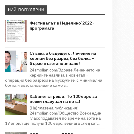
НАЙ-ПОПУЛЯРНИ
Фестивалът в Неделино`2022 -
програмата
Стъпка в бъдещето: Лечение на
хернии без разрез, без болка –
бързо възстановяване!
24smolian.com/Здраве Лечението на
херниите навлиза в нов етап –
операции без разрези на мускулите, с минимална
болка и възстановяване само з...
Кабинетът реши: По 100 евро за
всеки гласувал на вота!
(Не)платена публикация!
24smolian.com/Общество Всеки един
гласоподавател по време на вота на
19 април ще получи 100 евро, веднага след кат...