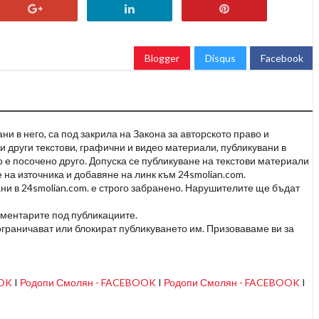
Blogger
Disqus
Facebook
и в него, са под закрила на Закона за авторското право и
и други текстови, графични и видео материали, публикувани в
но е посочено друго. Допуска се публикуване на текстови материали
 на източника и добавяне на линк към 24smolian.com.
ни в 24smolian.com. е строго забранено. Нарушителите ще бъдат
оментарите под публикациите.
граничават или блокират публикуването им. Призоваваме ви за
OOK
I
Родопи Смолян - FACEBOOK
I
Родопи Смолян - FACEBOOK
I