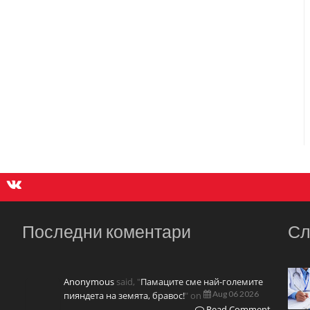
Последни коментари
Сл
Anonymous
said, "
Памаците сме най-големите
Aug 06 2026
пияндета на земята, бравос!
" on
Read Comment