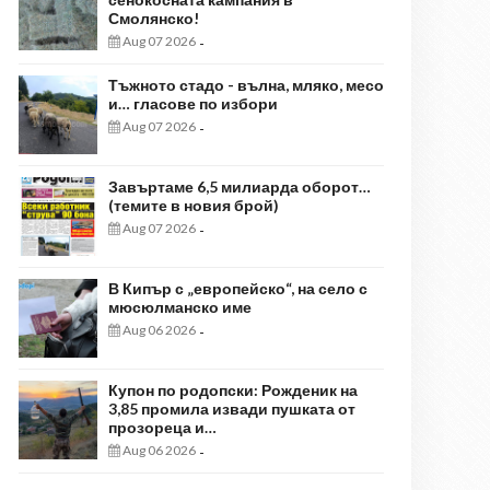
Смолянско!
Aug 07 2026
-
Тъжното стадо - вълна, мляко, месо
и… гласове по избори
Aug 07 2026
-
Завъртаме 6,5 милиарда оборот…
(темите в новия брой)
Aug 07 2026
-
В Кипър с „европейско“, на село с
мюсюлманско име
Aug 06 2026
-
Купон по родопски: Рожденик на
3,85 промила извади пушката от
прозореца и…
Aug 06 2026
-