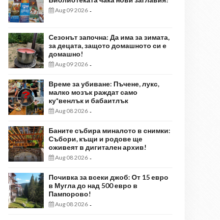
Aug 09 2026
-
Сезонът започна: Да има за зимата,
за децата, защото домашното си е
домашно!
Aug 09 2026
-
Време за убиване: Пъчене, лукс,
малко мозък раждат само
ку*венлък и бабаитлък
Aug 08 2026
-
Баните събира миналото в снимки:
Събори, къщи и родове ще
оживеят в дигитален архив!
Aug 08 2026
-
Почивка за всеки джоб: От 15 евро
в Мугла до над 500 евро в
Пампорово!
Aug 08 2026
-