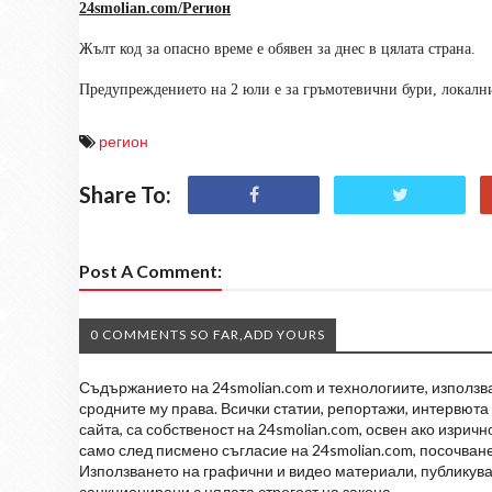
24smolian.com/Регион
Жълт код за опасно време е обявен за днес в цялата страна.
Предупреждението на 2 юли е за гръмотевични бури, локалн
регион
Share To:
Post A Comment:
0 COMMENTS SO FAR,ADD YOURS
Съдържанието на 24smolian.com и технологиите, използван
сродните му права. Всички статии, репортажи, интервюта 
сайта, са собственост на 24smolian.com, освен ако изрич
само след писмено съгласие на 24smolian.com, посочване
Използването на графични и видео материали, публикува
санкционирани с цялата строгост на закона.