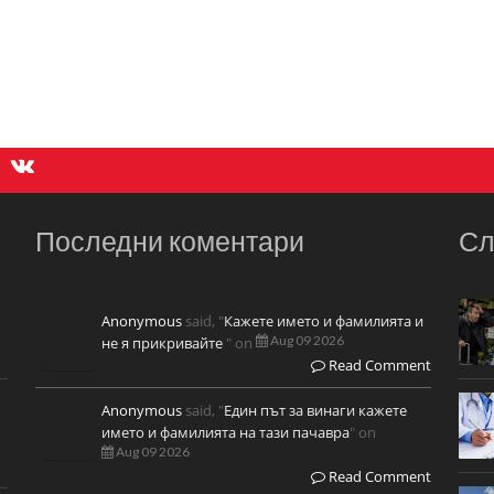
Последни коментари
Сл
Anonymous
said, "
Кажете името и фамилията и
Aug 09 2026
не я прикривайте
" on
Read Comment
Anonymous
said, "
Един път за винаги кажете
името и фамилията на тази пачавра
" on
Aug 09 2026
Read Comment