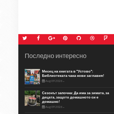
Последно интересно
Месец на книгата в "Устово":
Библиотеката чака нови заглавия!
Aug 09 2026
-
Сезонът започна: Да има за зимата, за
децата, защото домашното си е
домашно!
Aug 09 2026
-