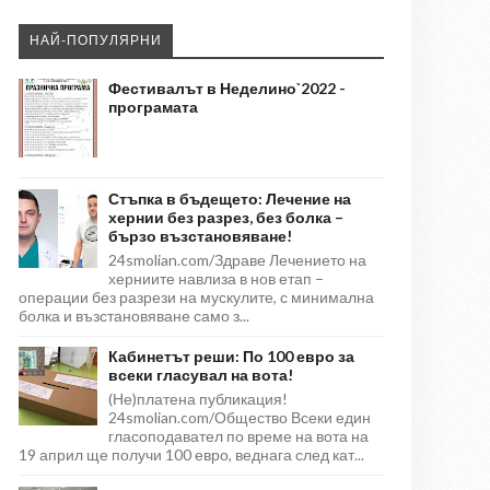
НАЙ-ПОПУЛЯРНИ
Фестивалът в Неделино`2022 -
програмата
Стъпка в бъдещето: Лечение на
хернии без разрез, без болка –
бързо възстановяване!
24smolian.com/Здраве Лечението на
херниите навлиза в нов етап –
операции без разрези на мускулите, с минимална
болка и възстановяване само з...
Кабинетът реши: По 100 евро за
всеки гласувал на вота!
(Не)платена публикация!
24smolian.com/Общество Всеки един
гласоподавател по време на вота на
19 април ще получи 100 евро, веднага след кат...