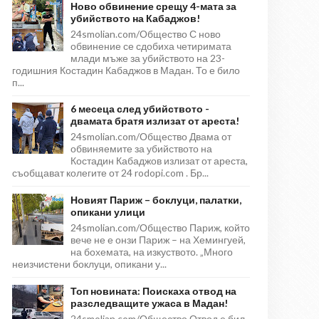
Ново обвинение срещу 4-мата за
убийството на Кабаджов!
24smolian.com/Общество С ново
обвинение се сдобиха четиримата
млади мъже за убийството на 23-
годишния Костадин Кабаджов в Мадан. То е било
п...
6 месеца след убийството -
двамата братя излизат от ареста!
24smolian.com/Общество Двама от
обвиняемите за убийството на
Костадин Кабаджов излизат от ареста,
съобщават колегите от 24 rodopi.com . Бр...
Новият Париж – боклуци, палатки,
опикани улици
24smolian.com/Общество Париж, който
вече не е онзи Париж – на Хемингуей,
на бохемата, на изкуството. „Много
неизчистени боклуци, опикани у...
Топ новината: Поискаха отвод на
разследващите ужаса в Мадан!
24smolian.com/Общество Отвод е бил