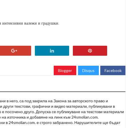
и интензивни валежи и градушки.
Blogger
Disqus
Facebook
и в него, са под закрила на Закона за авторското право и
и други текстови, графични и видео материали, публикувани в
но е посочено друго. Допуска се публикуване на текстови материали
 на източника и добавяне на линк към 24smolian.com.
ни в 24smolian.com. е строго забранено. Нарушителите ще бъдат