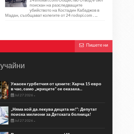
поискан на разследващите
убийството на Костадин Кабаджов в
Мадан, съобщават колегите от 24 rodopi.com . ...
Пишете ни
учайни
Ужасен гурбетчия от цените: Харча 15 евро
в час, само „жриците“ се оказаха...
Jul 27 2026
-
„Няма кой да лекува децата ни!“: Депутат
поиска милиони за Детската болница!
Jul 27 2026
-