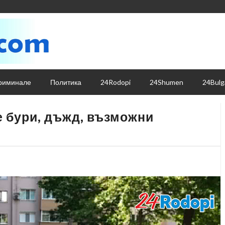
риминале
Политика
24Rodopi
24Shumen
24Bulg
е бури, дъжд, възможни