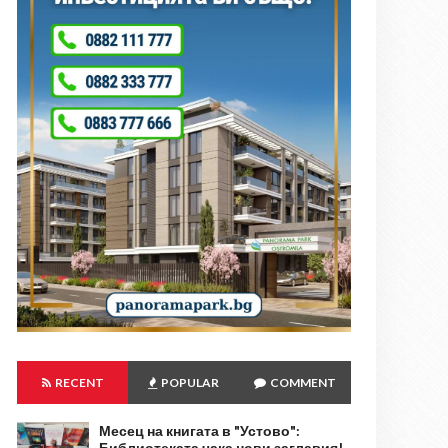
RECENT
POPULAR
COMMENT
Месец на книгата в "Устово":
Библиотеката чака нови заглавия!