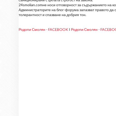
24smolian.comне носи отговорност за съдържанието на к
Администраторите на блог-форума запазват правото да о
толерантност и спазване на добрия тон.
Родопи Смолян - FACEBOOK
I
Родопи Смолян - FACEB