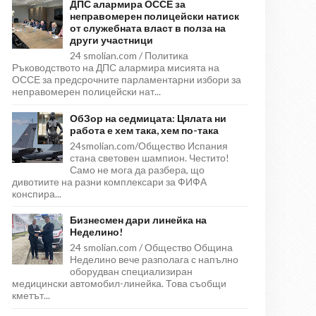
ДПС алармира ОССЕ за
неправомерен полицейски натиск
от служебната власт в полза на
други участници
24 smolian.com / Политика
Ръководството на ДПС алармира мисията на
ОССЕ за предсрочните парламентарни избори за
неправомерен полицейски нат...
ОбЗор на седмицата: Цялата ни
работа е хем така, хем по-така
24smolian.com/Общество Испания
стана световен шампион. Честито!
Само не мога да разбера, що
дивотиите на разни комплексари за ФИФА
конспира...
Бизнесмен дари линейка на
Неделино!
24 smolian.com / Общество Община
Неделино вече разполага с напълно
оборудван специализиран
медицински автомобил-линейка. Това съобщи
кметът...