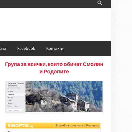

aria
Facebook
Контакти
Група за всички, които обичат Смолян
и Родопите