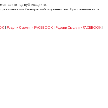
оментарите под публикациите.
граничават или блокират публикуването им. Призоваваме ви за
OOK
I
Родопи Смолян - FACEBOOK
I
Родопи Смолян - FACEBOOK
I