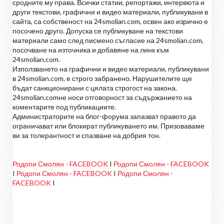
сродните му права. Всички статии, репортажи, интервюта и
други текстови, графични и видео материали, публикувани в
сайта, са собственост на 24smolian.com, освен ако изрично е
посочено друго. Допуска се публикуване на текстови
материали само след писмено съгласие на 24smolian.com,
посочване на източника и добавяне на линк към
24smolian.com.
Използването на графични и видео материали, публикувани
в 24smolian.com. е строго забранено. Нарушителите ще
бъдат санкционирани с цялата строгост на закона.
24smolian.comне носи отговорност за съдържанието на
коментарите под публикациите.
Администраторите на блог-форума запазват правото да
ограничават или блокират публикуването им. Призоваваме
ви за толерантност и спазване на добрия тон.
Родопи Смолян - FACEBOOK
I
Родопи Смолян - FACEBOOK
I
Родопи Смолян - FACEBOOK
I
Родопи Смолян -
FACEBOOK
I