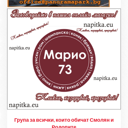
Група за всички, които обичат Смолян и
Родопите