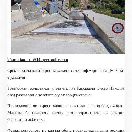
24smolian.com/Общество/Регион
Срокът за експлоатация на канала за дезинфекция след „Маказа“
е удължен.
Това обяви областният управител на Кърджали Бисер Николов
след разговори с колегите му от гръцка страна.
Припомняме, че първоначално заложеният период бе до 4 юли.
Мярката бе наложена срещу разпространението на заразни
болести по добитъка.
Функционирането на канала обаче предизвика гневни реакции