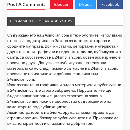
Post A Comment:
Blogger
Disqus
Facebook
0 COMMENTS SO FAR,ADD YOURS
Съдържанието на 24smolian.com и технологиите, използвани
в него, са под закрила на Закона за авторското право и
сродните му права. Всички статии, репортажи, интервюта и
други текстови, графични и видео материали, публикувани в
сайта, са собственост на 24smolian.com, освен ако изрично е
посочено друго. Допуска се публикуване на текстови
материали само след писмено съгласие на 24smolian.com,
посочване на източника и добавяне на линк към
24smolian.com.
Използването на графични и видео материали, публикувани
в 24smolian.com. е строго забранено. Нарушителите ще
бъдат санкционирани с цялата строгост на закона.
24smolian.comне носи отговорност за съдържанието на
коментарите под публикациите.
Администраторите на блог-форума запазват правото да
ограничават или блокират публикуването им. Призоваваме
ви за толерантност и спазване на добрия тон.