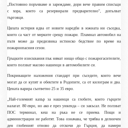
„Постоянно поръчваме и зареждаме, дори вече правим списъци
с хора, които са резервирали предварително“, допълват
търговци.
Цялата истерия идва от новите наредби в южната ни съседка,
които са част от мерките срещу пожари. Пламнал автомобил на
пътя може да предизвика истинско бедствие по време на
пожароопасния сезон.
Гръцките изисквания пък нямат нищо общо с пожарогасителите,
които ползват масово нашенци в автомобилите си.
Покриващите наложения стандарт при съседите, които вече
могат да се купят и обектите в Родопите, са от килограм и два.
Цената варира съответно 25 и 35 евро.
„Най-големият кахър за нашенци са глобите, които гърците
налагат. 80 евро, но ако е през уикенда – си закъсал. Не ползват
ПОС терминал, кеш на ръка не се приема. Пощи и
администрации не работят. Това означава, че трябва в делничен
ден глобеният отново да отскочи до Гърция, да намери