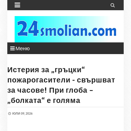


Меню
Истерия за „гръцки“
пожарогасители - свършват
за часове! При глоба –
„болката“ е голяма
ЮЛИ 09, 2026