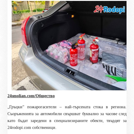
24smolian.com/Общество
„Гръцки“ пожарогасители – най-търсената стока в региона.
Съоръженията за автомобили свършват буквално за часове след
като бъдат заредени в специализираните обекти, твърдят за
24
rodopi.com
собственици.