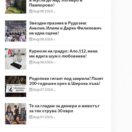
Пампорово!
Aug 08 2026
-
Звезден празник в Рудозем:
Анелия, Илиян и Дарко Филипович
на една сцена!
Aug 08 2026
-
Куриози на градус: Ало,112, жена
ми вдига шум с любовника!
Aug 08 2026
-
Родопски гигант под закрила! Пазят
200-годишен орех в Широка лъка!
Aug 07 2026
-
Те са гладни за дюнери и животът
за тях струва 30 евро
Aug 07 2026
-