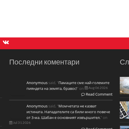
Последни коментари
Сл
Anonymous
said, "
Памаците сме най-големите
Aug 06 2026
пияндета на земята, бравос!
" on
Read Comment
Anonymous
said, "
Момчетата не казват
истината. Нападателите са били много повече
от 3-ма. Шабан е основният извършител.
" on
Jul 31 2026