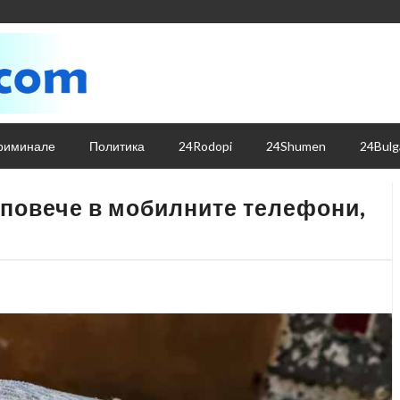
риминале
Политика
24Rodopi
24Shumen
24Bulg
 повече в мобилните телефони,