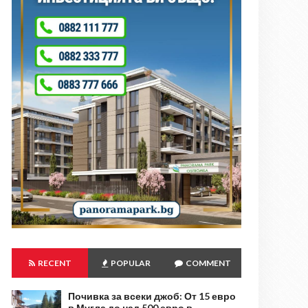
RECENT
POPULAR
COMMENT
Почивка за всеки джоб: От 15 евро
в Мугла до над 500 евро в