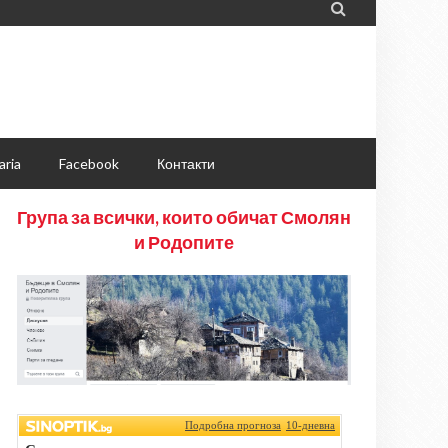

aria
Facebook
Контакти
Група за всички, които обичат Смолян
и Родопите