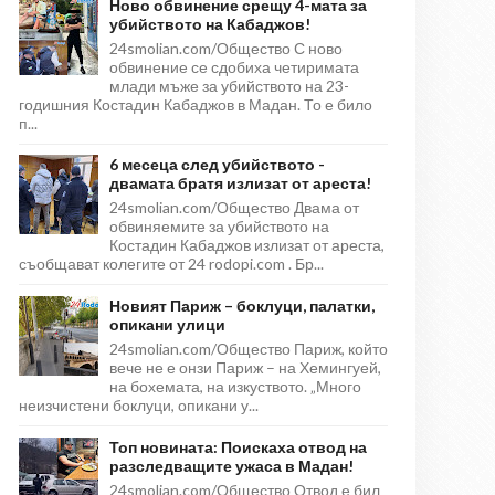
Ново обвинение срещу 4-мата за
убийството на Кабаджов!
24smolian.com/Общество С ново
обвинение се сдобиха четиримата
млади мъже за убийството на 23-
годишния Костадин Кабаджов в Мадан. То е било
п...
6 месеца след убийството -
двамата братя излизат от ареста!
24smolian.com/Общество Двама от
обвиняемите за убийството на
Костадин Кабаджов излизат от ареста,
съобщават колегите от 24 rodopi.com . Бр...
Новият Париж – боклуци, палатки,
опикани улици
24smolian.com/Общество Париж, който
вече не е онзи Париж – на Хемингуей,
на бохемата, на изкуството. „Много
неизчистени боклуци, опикани у...
Топ новината: Поискаха отвод на
разследващите ужаса в Мадан!
24smolian.com/Общество Отвод е бил