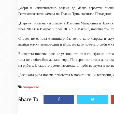
„Дори в изключително редкия до малко вероятен сценар
Геотехническата камара на Тракия Триантафилос Пападакис.
„Първият улов на лагоцефал в Източна Македония и Тракия е
през 2011 г. в Имерос и през 2017 г. в Макри“, посочва той 
Според него, това е хищна риба, точно като лаврака и ску
ядейки малки земноводни и яйца, но като повечето риби е кан
Експертът посочва още, че ухапването от лагоцефал не е ток
това не е обичайно да хапе хора. По-вероятно е това да се сл
на рибата. В същото време лагоцефалът избягва шума и поява
„Заешката риба повече присъства в мобилните ни телефони, о
общество
Share To: