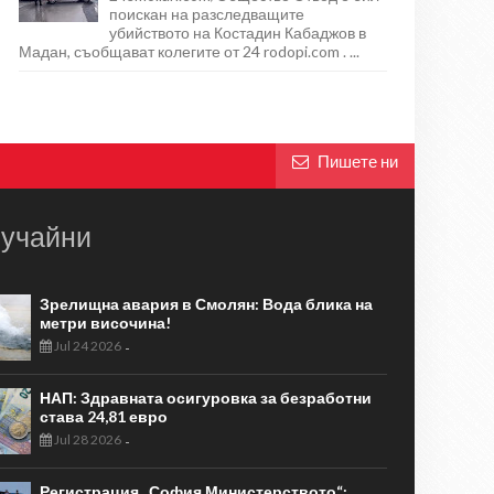
поискан на разследващите
убийството на Костадин Кабаджов в
Мадан, съобщават колегите от 24 rodopi.com . ...
Пишете ни
учайни
Зрелищна авария в Смолян: Вода блика на
метри височина!
Jul 24 2026
-
НАП: Здравната осигуровка за безработни
става 24,81 евро
Jul 28 2026
-
Регистрация „София Министерството“: