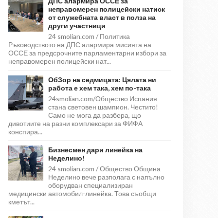
ДПС алармира ОССЕ за
неправомерен полицейски натиск
от служебната власт в полза на
други участници
24 smolian.com / Политика
Ръководството на ДПС алармира мисията на
ОССЕ за предсрочните парламентарни избори за
неправомерен полицейски нат...
ОбЗор на седмицата: Цялата ни
работа е хем така, хем по-така
24smolian.com/Общество Испания
стана световен шампион. Честито!
Само не мога да разбера, що
дивотиите на разни комплексари за ФИФА
конспира...
Бизнесмен дари линейка на
Неделино!
24 smolian.com / Общество Община
Неделино вече разполага с напълно
оборудван специализиран
медицински автомобил-линейка. Това съобщи
кметът...