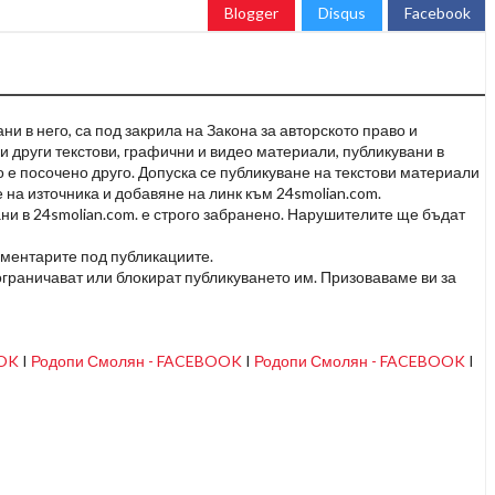
Blogger
Disqus
Facebook
и в него, са под закрила на Закона за авторското право и
и други текстови, графични и видео материали, публикувани в
но е посочено друго. Допуска се публикуване на текстови материали
 на източника и добавяне на линк към 24smolian.com.
ни в 24smolian.com. е строго забранено. Нарушителите ще бъдат
оментарите под публикациите.
граничават или блокират публикуването им. Призоваваме ви за
OOK
I
Родопи Смолян - FACEBOOK
I
Родопи Смолян - FACEBOOK
I