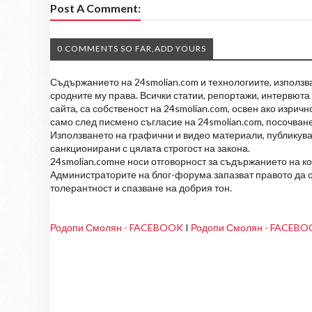
Post A Comment:
0 COMMENTS SO FAR,ADD YOURS
Съдържанието на 24smolian.com и технологиите, използван
сродните му права. Всички статии, репортажи, интервюта 
сайта, са собственост на 24smolian.com, освен ако изрич
само след писмено съгласие на 24smolian.com, посочване
Използването на графични и видео материали, публикува
санкционирани с цялата строгост на закона.
24smolian.comне носи отговорност за съдържанието на к
Администраторите на блог-форума запазват правото да о
толерантност и спазване на добрия тон.
Родопи Смолян - FACEBOOK
I
Родопи Смолян - FACEB