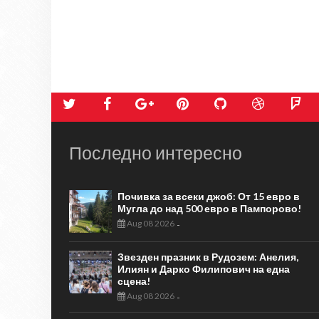
Последно интересно
Почивка за всеки джоб: От 15 евро в
Мугла до над 500 евро в Пампорово!
Aug 08 2026
-
Звезден празник в Рудозем: Анелия,
Илиян и Дарко Филипович на една
сцена!
Aug 08 2026
-