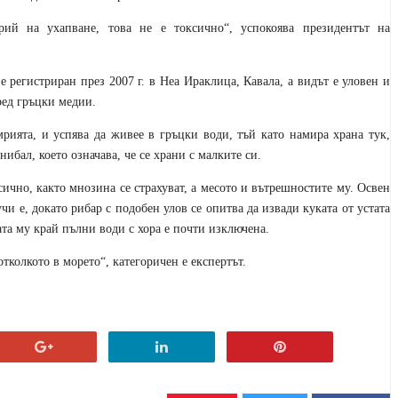
ий на ухапване, това не е токсично“, успокоява президентът на
 регистриран през 2007 г. в Неа Ираклица, Кавала, а видът е уловен и
пред гръцки медии.
мрията, и успява да живее в гръцки води, тъй като намира храна тук,
ибал, което означава, че се храни с малките си.
сично, както мнозина се страхуват, а месото и вътрешностите му. Освен
учи е, докато рибар с подобен улов се опитва да извади куката от устата
та му край пълни води с хора е почти изключена.
тколкото в морето“, категоричен е експертът.