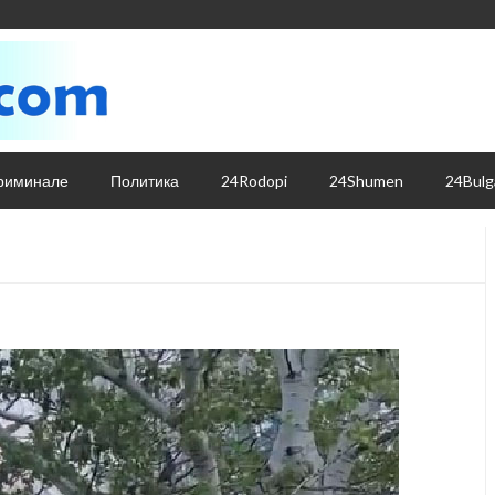
риминале
Политика
24Rodopi
24Shumen
24Bulg