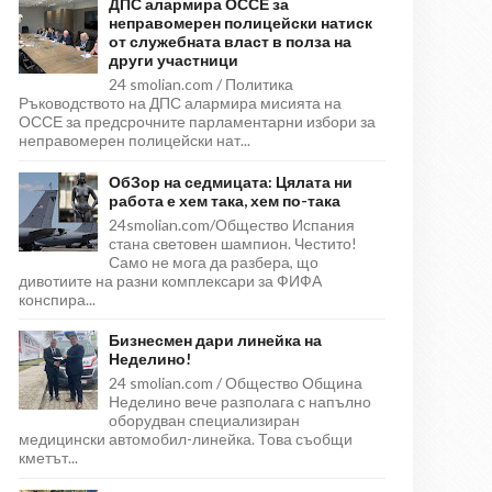
ДПС алармира ОССЕ за
неправомерен полицейски натиск
от служебната власт в полза на
други участници
24 smolian.com / Политика
Ръководството на ДПС алармира мисията на
ОССЕ за предсрочните парламентарни избори за
неправомерен полицейски нат...
ОбЗор на седмицата: Цялата ни
работа е хем така, хем по-така
24smolian.com/Общество Испания
стана световен шампион. Честито!
Само не мога да разбера, що
дивотиите на разни комплексари за ФИФА
конспира...
Бизнесмен дари линейка на
Неделино!
24 smolian.com / Общество Община
Неделино вече разполага с напълно
оборудван специализиран
медицински автомобил-линейка. Това съобщи
кметът...