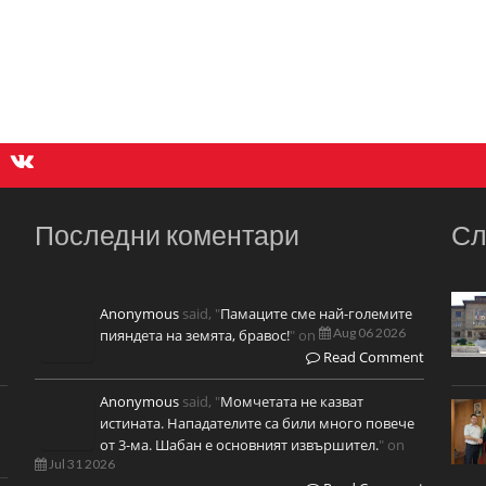
Последни коментари
Сл
Anonymous
said, "
Памаците сме най-големите
Aug 06 2026
пияндета на земята, бравос!
" on
Read Comment
Anonymous
said, "
Момчетата не казват
истината. Нападателите са били много повече
от 3-ма. Шабан е основният извършител.
" on
Jul 31 2026