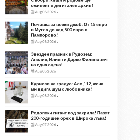
оживеят в дигитален архив!
Aug 08 2026
-
Почивка за всеки джоб: От 15 евро
в Мугла до над 500 евро в
Пампорово!
Aug 08 2026
-
Звезден празник в Рудозем:
Анелия, Илиян и Дарко Филипович
на една сцена!
Aug 08 2026
-
Куриози на градус: Ало,112, жена
ми вдига шум с любовника!
Aug 08 2026
-
Родопски гигант под закрила! Пазят
200-годишен орех в Широка лъка!
Aug 07 2026
-