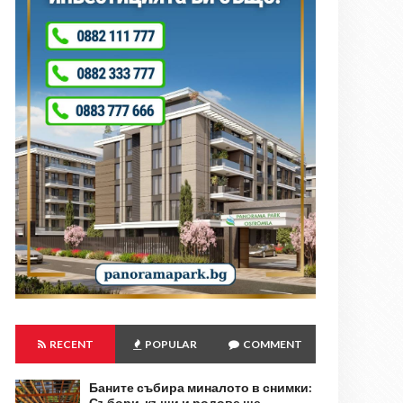
RECENT
POPULAR
COMMENT
Баните събира миналото в снимки:
Събори, къщи и родове ще