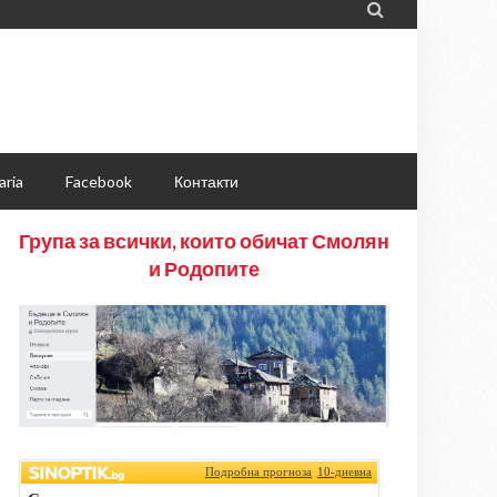

aria
Facebook
Контакти
Група за всички, които обичат Смолян
и Родопите