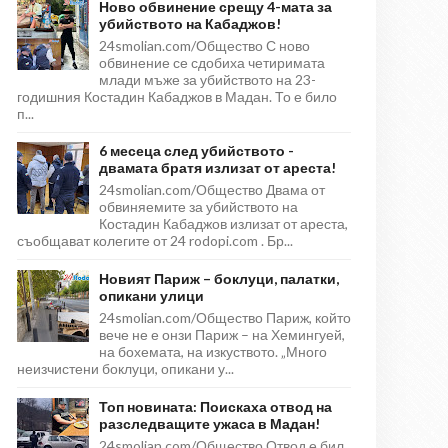
Ново обвинение срещу 4-мата за
убийството на Кабаджов!
24smolian.com/Общество С ново
обвинение се сдобиха четиримата
млади мъже за убийството на 23-
годишния Костадин Кабаджов в Мадан. То е било
п...
6 месеца след убийството -
двамата братя излизат от ареста!
24smolian.com/Общество Двама от
обвиняемите за убийството на
Костадин Кабаджов излизат от ареста,
съобщават колегите от 24 rodopi.com . Бр...
Новият Париж – боклуци, палатки,
опикани улици
24smolian.com/Общество Париж, който
вече не е онзи Париж – на Хемингуей,
на бохемата, на изкуството. „Много
неизчистени боклуци, опикани у...
Топ новината: Поискаха отвод на
разследващите ужаса в Мадан!
24smolian.com/Общество Отвод е бил