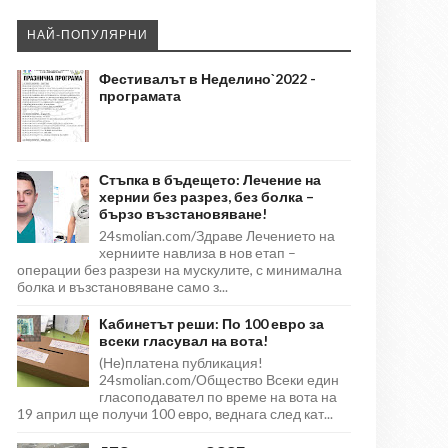
НАЙ-ПОПУЛЯРНИ
Фестивалът в Неделино`2022 -
програмата
Стъпка в бъдещето: Лечение на
хернии без разрез, без болка –
бързо възстановяване!
24smolian.com/Здраве Лечението на
херниите навлиза в нов етап –
операции без разрези на мускулите, с минимална
болка и възстановяване само з...
Кабинетът реши: По 100 евро за
всеки гласувал на вота!
(Не)платена публикация!
24smolian.com/Общество Всеки един
гласоподавател по време на вота на
19 април ще получи 100 евро, веднага след кат...