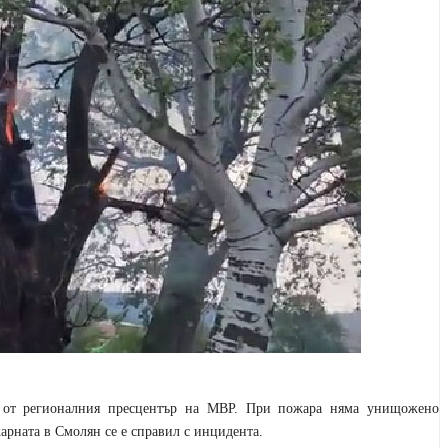
 от регионалния пресцентър на МВР. При пожара няма унищожено
арната в Смолян се е справил с инцидента.