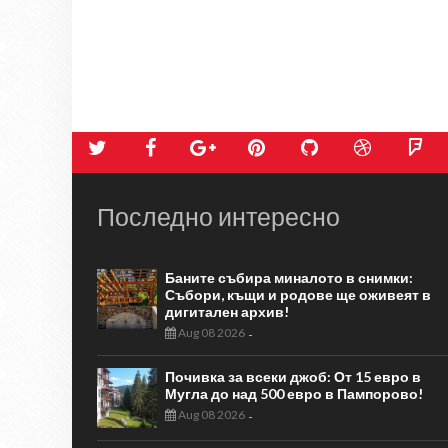
Последно интересно
Баните събира миналото в снимки:
Събори, къщи и родове ще оживеят в
дигитален архив!
Aug 08 2026
-
Почивка за всеки джоб: От 15 евро в
Мугла до над 500 евро в Пампорово!
Aug 08 2026
-