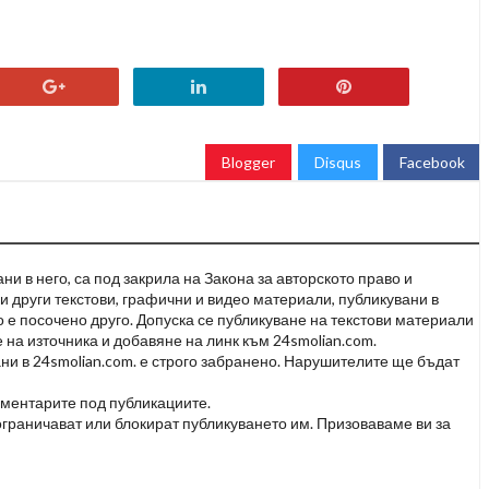
Blogger
Disqus
Facebook
и в него, са под закрила на Закона за авторското право и
и други текстови, графични и видео материали, публикувани в
но е посочено друго. Допуска се публикуване на текстови материали
 на източника и добавяне на линк към 24smolian.com.
ни в 24smolian.com. е строго забранено. Нарушителите ще бъдат
оментарите под публикациите.
граничават или блокират публикуването им. Призоваваме ви за