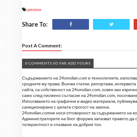
регион
Share To:
Post A Comment:
0 COMMENTS SO FAR,ADD YOURS
Съдържанието на 24smolian.com и технологиите, използван
сродните му права. Всички статии, репортажи, интервюта 
сайта, са собственост на 24smolian.com, освен ако изрич
само след писмено съгласие на 24smolian.com, посочване
Използването на графични и видео материали, публикува
санкционирани с цялата строгост на закона.
24smolian.comне носи отговорност за съдържанието на к
Администраторите на блог-форума запазват правото да о
толерантност и спазване на добрия тон.