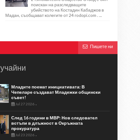
поискан на разследващите
убийството на Костадин Кабаджов в
Мадан, съобщават колегите от 24 rodopi.com . ...
Пишете ни
учайни
Младите поемат инициативата: В
Чепеларе създават Младежки общински
съвет!
Jul 27 2026
-
След 16 години в МВР: Нов следовател
встъпи в длъжност в Окръжната
прокуратура
Jul 23 2026
-