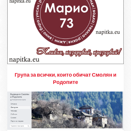
Група за всички, които обичат Смолян и
Родопите