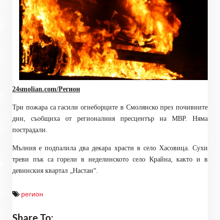
24smolian.com/Регион
Три пожара са гасили огнеборците в Смолянско през почивните
дни, съобщиха от регионалния пресцентър на МВР. Няма
пострадали.
Мълния е подпалила два декара храсти в село Хасовица. Сухи
треви пък са горели в неделинското село Крайна, както и в
девинския квартал „Настан“.
регион
Share To: