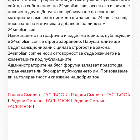
сайта, са собственост на 24smolian.com, освен ако изрично е
посочено друго. Допуска се публикуване на текстови
материали само след писмено съгласие на 24smolian.com,
посочване на източника и добавяне на линк към
24smolian.com.
Използването на графични и видео материали, публикувани
в 24smolian.com. е строго забранено. Нарушителите ще
бъдат санкционирани с цялата строгост на закона.
24smolian.comне носи отговорност за съдържанието на
коментарите под публикациите.
Администраторите на блог-форума запазват правото да
ограничават или блокират публикуването им. Призоваваме
ви за толерантност и спазване на добрия тон.
Родопи Смолян - FACEBOOK
I
Родопи Смолян - FACEBOOK
I
Родопи Смолян - FACEBOOK
I
Родопи Смолян -
FACEBOOK
I