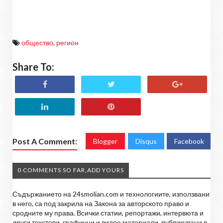
общество
,
регион
Share To:
Post A Comment:
Blogger
Disqus
Facebook
0 COMMENTS SO FAR,ADD YOURS
Съдържанието на 24smolian.com и технологиите, използвани
в него, са под закрила на Закона за авторското право и
сродните му права. Всички статии, репортажи, интервюта и
други текстови, графични и видео материали, публикувани в