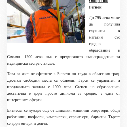
Общество/
Регион
До 795 лева може
да получава
служител в
магазин със
средно
образование в
Смолян. 1200 лева пък е предлаганото възнаграждение за
медицинска сестра с висше.
Това са част от офертите в Бюрото по труда в областния град.
Десетки свободни места са обявени. Търси се управител, а
предлаганата заплата е 1900 лева. Степен на образование-
достатъчна е дори просто диплома за средно, е една от
интересните оферти.
Бизнесът се нуждае още от шивачки, машинни оператори, общи
работници, шофьори, камериерки, сервитьори, бармани. Търсят
се дори овчари и доячи.