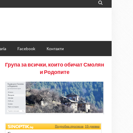

aria
Facebook
Контакти
Група за всички, които обичат Смолян
и Родопите