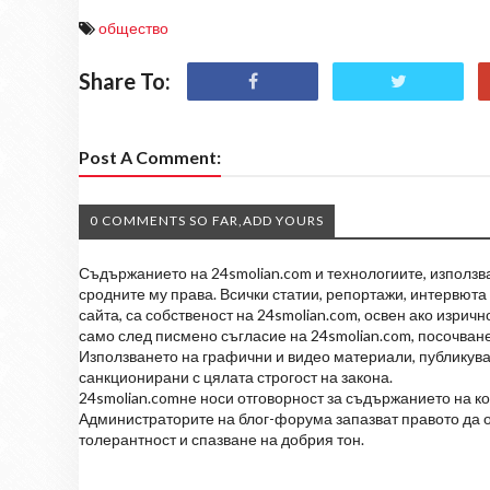
общество
Share To:
Post A Comment:
0 COMMENTS SO FAR,ADD YOURS
Съдържанието на 24smolian.com и технологиите, използван
сродните му права. Всички статии, репортажи, интервюта 
сайта, са собственост на 24smolian.com, освен ако изрич
само след писмено съгласие на 24smolian.com, посочване
Използването на графични и видео материали, публикува
санкционирани с цялата строгост на закона.
24smolian.comне носи отговорност за съдържанието на к
Администраторите на блог-форума запазват правото да о
толерантност и спазване на добрия тон.