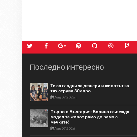
Последно интересно
Те са гладни за дюнери и животът за
тях струва 30 евро
Aug 07 2026
-
Първо в България: Борино въвежда
модел за живот рамо до рамо с
мечките!
Aug 07 2026
-