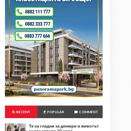
RECENT
POPULAR
COMMENT
Те са гладни за дюнери и животът
за тях струва 30 евро