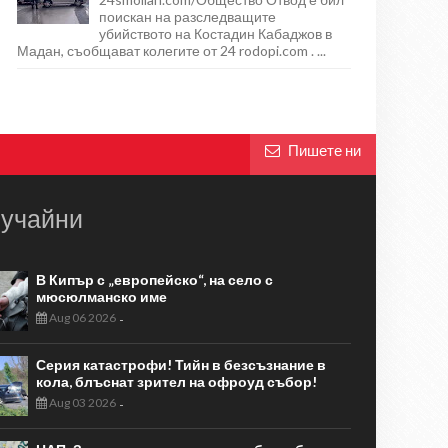
поискан на разследващите
убийството на Костадин Кабаджов в
Мадан, съобщават колегите от 24 rodopi.com . ...
Пишете ни
учайни
В Кипър с „европейско“, на село с
мюсюлманско име
Aug 06 2026
-
Серия катастрофи! Тийн в безсъзнание в
кола, блъснат зрител на офроуд събор!
Aug 03 2026
-