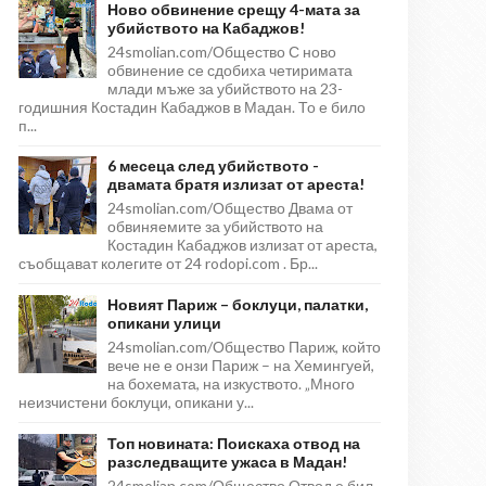
Ново обвинение срещу 4-мата за
убийството на Кабаджов!
24smolian.com/Общество С ново
обвинение се сдобиха четиримата
млади мъже за убийството на 23-
годишния Костадин Кабаджов в Мадан. То е било
п...
6 месеца след убийството -
двамата братя излизат от ареста!
24smolian.com/Общество Двама от
обвиняемите за убийството на
Костадин Кабаджов излизат от ареста,
съобщават колегите от 24 rodopi.com . Бр...
Новият Париж – боклуци, палатки,
опикани улици
24smolian.com/Общество Париж, който
вече не е онзи Париж – на Хемингуей,
на бохемата, на изкуството. „Много
неизчистени боклуци, опикани у...
Топ новината: Поискаха отвод на
разследващите ужаса в Мадан!
24smolian.com/Общество Отвод е бил