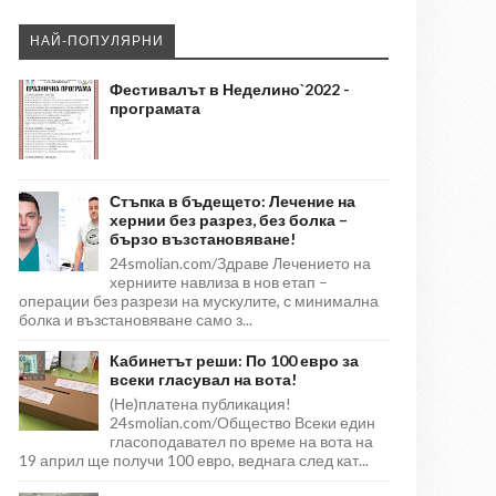
НАЙ-ПОПУЛЯРНИ
Фестивалът в Неделино`2022 -
програмата
Стъпка в бъдещето: Лечение на
хернии без разрез, без болка –
бързо възстановяване!
24smolian.com/Здраве Лечението на
херниите навлиза в нов етап –
операции без разрези на мускулите, с минимална
болка и възстановяване само з...
Кабинетът реши: По 100 евро за
всеки гласувал на вота!
(Не)платена публикация!
24smolian.com/Общество Всеки един
гласоподавател по време на вота на
19 април ще получи 100 евро, веднага след кат...