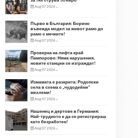
Aug 07 2026
-
Първо в България: Борино
въвежда модел за живот рамо до
рамо с мечките!
Aug 07 2026
-
Проверка на лифта край
Пампорово: Няма нарушения,
новите станции се изграждат!
Aug 07 2026
-
Измамата е разкрита: Родопски
села в схема с „чудодейни“
мехлеми!
Aug 07 2026
-
Нашенец и дертове в Германия:
Най-трудното е да се регистрираш
като безработен!
Aug 07 2026
-