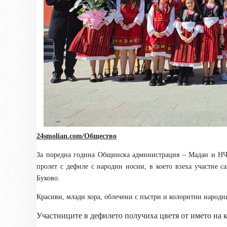
24smolian.com/Общество
За поредна година Общинска администрация – Мадан и НЧ
пролет с дефиле с народни носии, в което взеха участие 
Буково.
Красиви, млади хора, облечени с пъстри и колоритни народн
Участниците в дефилето получиха цветя от името на 