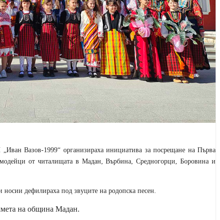
 „Иван Вазов-1999“ организираха инициатива за посрещане на Първа
самодейци от читалищата в Мадан, Върбина, Средногорци, Боровина и
и носии дефилираха под звуците на родопска песен.
кмета на община Мадан.