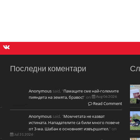
Последни коментари
Сл
Anonymous
said, "
Памаците сме най-големите
Aug 06 2026
пияндета на земята, бравос!
" on
Read Comment
Anonymous
said, "
Момчетата не казват
истината. Нападателите са били много повече
от 3-ма. Шабан е основният извършител.
" on
Jul 31 2026