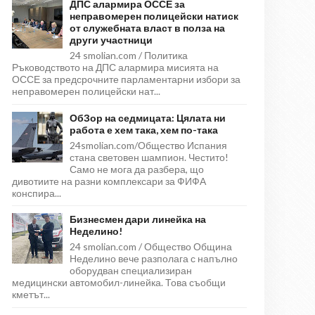
ДПС алармира ОССЕ за
неправомерен полицейски натиск
от служебната власт в полза на
други участници
24 smolian.com / Политика
Ръководството на ДПС алармира мисията на
ОССЕ за предсрочните парламентарни избори за
неправомерен полицейски нат...
ОбЗор на седмицата: Цялата ни
работа е хем така, хем по-така
24smolian.com/Общество Испания
стана световен шампион. Честито!
Само не мога да разбера, що
дивотиите на разни комплексари за ФИФА
конспира...
Бизнесмен дари линейка на
Неделино!
24 smolian.com / Общество Община
Неделино вече разполага с напълно
оборудван специализиран
медицински автомобил-линейка. Това съобщи
кметът...