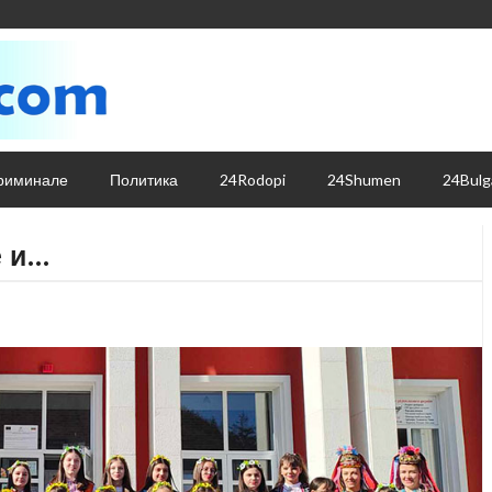
риминале
Политика
24Rodopi
24Shumen
24Bulg
е и…