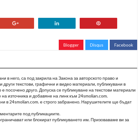
Blogger
Disqus
Facebook
и в него, са под закрила на Закона за авторското право и
и други текстови, графични и видео материали, публикувани в
но е посочено друго. Допуска се публикуване на текстови материали
 на източника и добавяне на линк към 24smolian.com.
ни в 24smolian.com. е строго забранено. Нарушителите ще бъдат
оментарите под публикациите.
граничават или блокират публикуването им. Призоваваме ви за