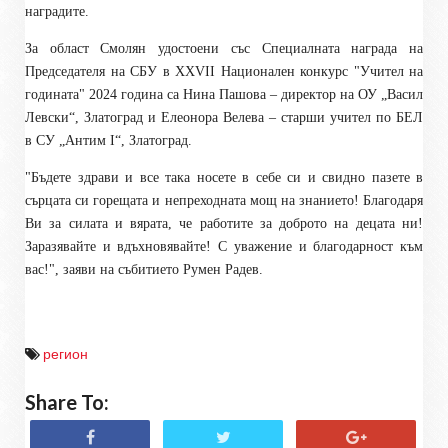
наградите.
За област Смолян удостоени със Специалната награда на
Председателя на СБУ в XXVII Национален конкурс "Учител на
годината" 2024 година са Нина Пашова – директор на ОУ „Васил
Левски“, Златоград и Елеонора Велева – старши учител по БЕЛ
в СУ „Антим I“, Златоград.
"Бъдете здрави и все така носете в себе си и свидно пазете в
сърцата си горещата и непреходната мощ на знанието! Благодаря
Ви за силата и вярата, че работите за доброто на децата ни!
Заразявайте и вдъхновявайте! С уважение и благодарност към
вас!"
,
заяви на събитието Румен Радев.
регион
Share To: