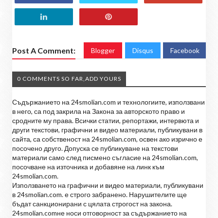
Post A Comment:
Blogger
Disqus
Facebook
0 COMMENTS SO FAR,ADD YOURS
Съдържанието на 24smolian.com и технологиите, използвани
в него, са под закрила на Закона за авторското право и
сродните му права. Всички статии, репортажи, интервюта и
други текстови, графични и видео материали, публикувани в
сайта, са собственост на 24smolian.com, освен ако изрично е
посочено друго. Допуска се публикуване на текстови
материали само след писмено съгласие на 24smolian.com,
посочване на източника и добавяне на линк към
24smolian.com.
Използването на графични и видео материали, публикувани
в 24smolian.com. е строго забранено. Нарушителите ще
бъдат санкционирани с цялата строгост на закона.
24smolian.comне носи отговорност за съдържанието на