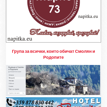
Група за всички, които обичат Смолян и
Родопите