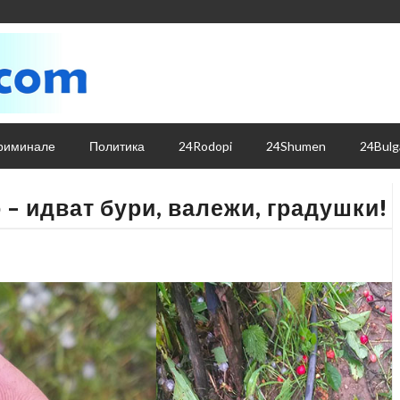
риминале
Политика
24Rodopi
24Shumen
24Bulg
– идват бури, валежи, градушки!