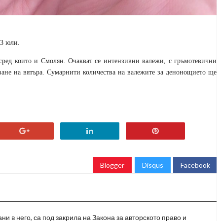
 3 юли.
 сред които и Смолян. Очакват се интензивни валежи, с гръмотевични
ване на вятъра. Сумарнити количества на валежите за денонощието ще
Blogger
Disqus
Facebook
и в него, са под закрила на Закона за авторското право и