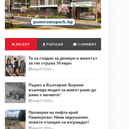
RECENT
POPULAR
COMMENT
Те са гладни за дюнери и животът
за тях струва 30 евро
Aug 07 2026
-
Първо в България: Борино
въвежда модел за живот рамо до
рамо с мечките!
Aug 07 2026
-
Проверка на лифта край
Пампорово: Няма нарушения,
новите станции се изграждат!
Aug 07 2026
-