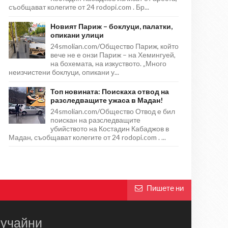
съобщават колегите от 24 rodopi.com . Бр...
Новият Париж – боклуци, палатки,
опикани улици
24smolian.com/Общество Париж, който
вече не е онзи Париж – на Хемингуей,
на бохемата, на изкуството. „Много
неизчистени боклуци, опикани у...
Топ новината: Поискаха отвод на
разследващите ужаса в Мадан!
24smolian.com/Общество Отвод е бил
поискан на разследващите
убийството на Костадин Кабаджов в
Мадан, съобщават колегите от 24 rodopi.com . ...
Пишете ни
учайни