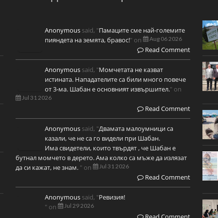
Anonymous
said, "
Памаците сме най-големите
Aug 06 2026
пияндета на земята, бравос!
" on
Read Comment
Anonymous
said, "
Момчетата не казват
истината. Нападателите са били много повече
от 3-ма. Шабан е основният извършител.
" on
Jul 31 2026
Read Comment
Anonymous
said, "
Двамата малоумници са
казали, че не са го видели при Шабан.
Има свидетели, които твърдят , че Шабан е
бутнал момчето в дерето. Ама колко са мъже да излязат
Jul 31 2026
да си кажат, не знам.
" on
Read Comment
Anonymous
said, "
Ревизия!
Jul 29 2026
" on
Read Comment