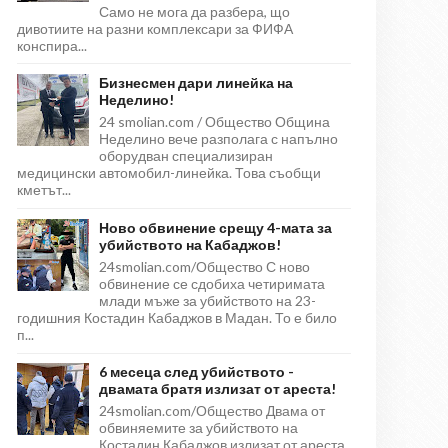
Само не мога да разбера, що
дивотиите на разни комплексари за ФИФА
конспира...
Бизнесмен дари линейка на
Неделино!
24 smolian.com / Общество Община
Неделино вече разполага с напълно
оборудван специализиран
медицински автомобил-линейка. Това съобщи
кметът...
Ново обвинение срещу 4-мата за
убийството на Кабаджов!
24smolian.com/Общество С ново
обвинение се сдобиха четиримата
млади мъже за убийството на 23-
годишния Костадин Кабаджов в Мадан. То е било
п...
6 месеца след убийството -
двамата братя излизат от ареста!
24smolian.com/Общество Двама от
обвиняемите за убийството на
Костадин Кабаджов излизат от ареста,