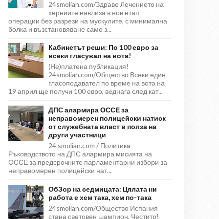
24smolian.com/Здраве Лечението на
херниите навлиза в нов етап –
операции без разрези на мускулите, с минимална
болка и възстановяване само з...
Кабинетът реши: По 100 евро за
всеки гласувал на вота!
(Не)платена публикация!
24smolian.com/Общество Всеки един
гласоподавател по време на вота на
19 април ще получи 100 евро, веднага след кат...
ДПС алармира ОССЕ за
неправомерен полицейски натиск
от служебната власт в полза на
други участници
24 smolian.com / Политика
Ръководството на ДПС алармира мисията на
ОССЕ за предсрочните парламентарни избори за
неправомерен полицейски нат...
ОбЗор на седмицата: Цялата ни
работа е хем така, хем по-така
24smolian.com/Общество Испания
стана световен шампион. Честито!