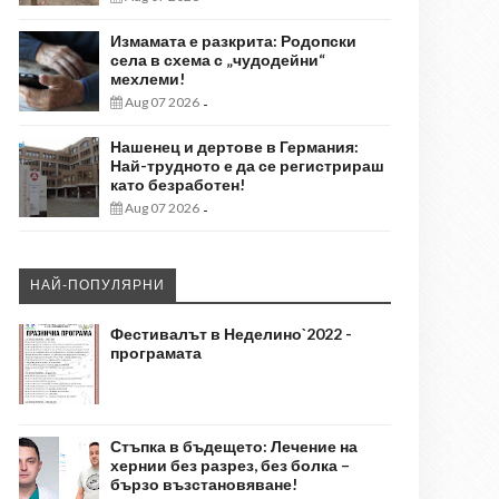
Измамата е разкрита: Родопски
села в схема с „чудодейни“
мехлеми!
Aug 07 2026
-
Нашенец и дертове в Германия:
Най-трудното е да се регистрираш
като безработен!
Aug 07 2026
-
НАЙ-ПОПУЛЯРНИ
Фестивалът в Неделино`2022 -
програмата
Стъпка в бъдещето: Лечение на
хернии без разрез, без болка –
бързо възстановяване!