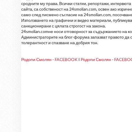
сродните му права. Всички статии, репортажи, интервюта 
сайта, са собственост на 24smolian.com, освен ако изрич
само след писмено съгласие на 24smolian.com, посочване
Използването на графични и видео материали, публикува
санкционирани с цялата строгост на закона.
24smolian.comне носи отговорност за съдържанието на к
Администраторите на блог-форума запазват правото да о
толерантност и спазване на добрия тон.
Родопи Смолян - FACEBOOK
I
Родопи Смолян - FACEB