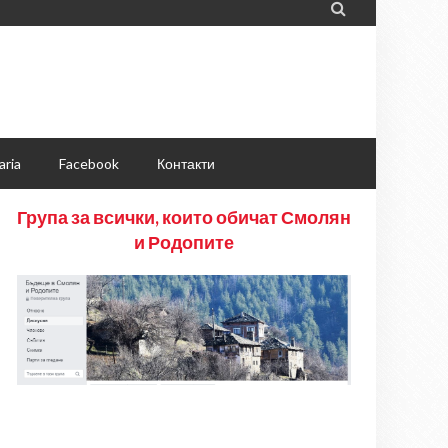

aria
Facebook
Контакти
Група за всички, които обичат Смолян
и Родопите