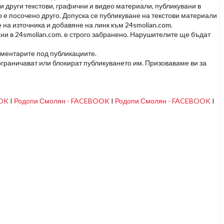
и други текстови, графични и видео материали, публикувани в
но е посочено друго. Допуска се публикуване на текстови материали
 на източника и добавяне на линк към 24smolian.com.
ни в 24smolian.com. е строго забранено. Нарушителите ще бъдат
оментарите под публикациите.
граничават или блокират публикуването им. Призоваваме ви за
OOK
I
Родопи Смолян - FACEBOOK
I
Родопи Смолян - FACEBOOK
I