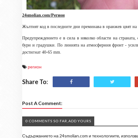
24smolian.com/Регион
Жълтият код в последните дни преминава в оранжев цвят на
Предупреждението е в сила в няколко области на страната,
бури и градушки. По линията на атмосферния фронт - усил
достигнат 40-65 mm.
регион
Share To:
Post A Comment:
0 COMMENTS SO FAR,ADD YOURS
Съдържанието на 24smolian.com и технологиите, използван