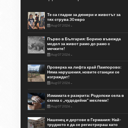
Те са гладни за дюнери и животът за
тях струва 30 евро
Aug 07 2026
-
Първо в България: Борино въвежда
модел за живот рамо до рамо с
мечките!
Aug 07 2026
-
Проверка на лифта край Пампорово:
Няма нарушения, новите станции се
изграждат!
Aug 07 2026
-
Измамата е разкрита: Родопски села в
схема с „чудодейни“ мехлеми!
Aug 07 2026
-
Нашенец и дертове в Германия: Най-
трудното е да се регистрираш като