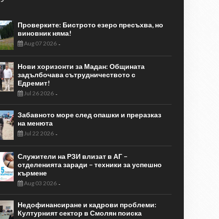
Проверките: Бистрото езеро пресъхва, но
виновник няма!
Aug 07 2026
-
Нови хоризонти за Мадан: Общината
задълбочава сътрудничеството с
Едремит!
Jul 26 2026
-
Забавното море след опашки и преразказ
на менюта
Jul 22 2026
-
Служители на РЗИ влизат в АГ –
отделенията заради – техники за успешно
кърмене
Aug 03 2026
-
Недофинансиране и кадрови проблеми:
Културният сектор в Смолян поиска