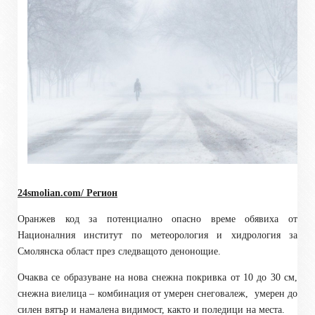
24smolian.com/ Регион
Оранжев код за потенциално опасно време обявиха от
Националния институт по метеорология и хидрология за
Смолянска област през следващото денонощие.
Очаква се образуване на нова снежна покривка от 10 до 30 см,
снежна виелица – комбинация от умерен снеговалеж,
умерен до
силен вятър и намалена видимост, както и поледици на места.