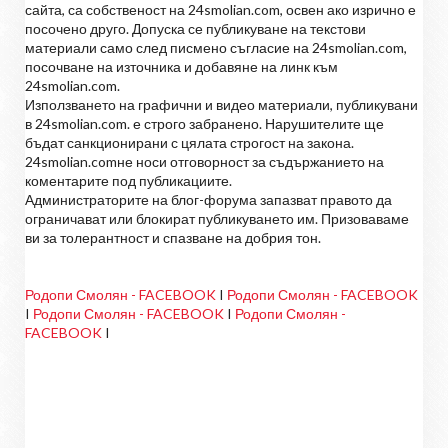
сайта, са собственост на 24smolian.com, освен ако изрично е
посочено друго. Допуска се публикуване на текстови
материали само след писмено съгласие на 24smolian.com,
посочване на източника и добавяне на линк към
24smolian.com.
Използването на графични и видео материали, публикувани
в 24smolian.com. е строго забранено. Нарушителите ще
бъдат санкционирани с цялата строгост на закона.
24smolian.comне носи отговорност за съдържанието на
коментарите под публикациите.
Администраторите на блог-форума запазват правото да
ограничават или блокират публикуването им. Призоваваме
ви за толерантност и спазване на добрия тон.
Родопи Смолян - FACEBOOK
I
Родопи Смолян - FACEBOOK
I
Родопи Смолян - FACEBOOK
I
Родопи Смолян -
FACEBOOK
I