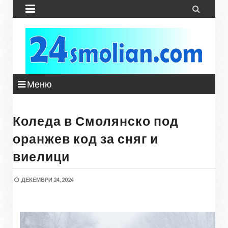


Меню
Коледа в Смолянско под
оранжев код за сняг и
виелици
ДЕКЕМВРИ 24, 2024